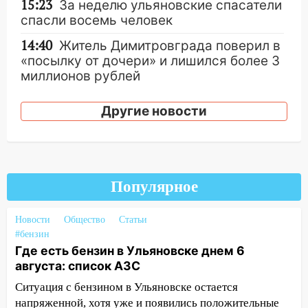
15:23
За неделю ульяновские спасатели
спасли восемь человек
14:40
Житель Димитровграда поверил в
«посылку от дочери» и лишился более 3
миллионов рублей
14:30
Застолье закончилось кражей:
Другие новости
ульяновец перевёл себе деньги с карты
знакомого
14:01
За неделю в Ульяновской области
поймали 48 пьяных водителей
Популярное
13:54
Хотел «подарить жене машину»,
но едва не отдал мошенникам 530
Новости
Общество
Статьи
тысяч рублей
#бензин
Где есть бензин в Ульяновске днем 6
13:30
Пять встреч и почти 5 млн рублей:
августа: список АЗС
ульяновский пенсионер отдал деньги
курьеру мошенников
Ситуация с бензином в Ульяновске остается
напряженной, хотя уже и появились положительные