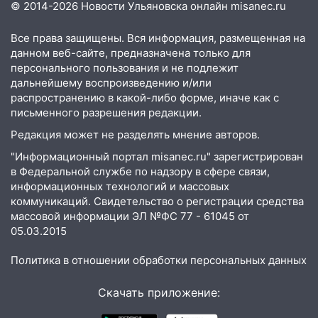
© 2014-2026 Новости Ульяновска онлайн
misanec.ru
Локомотивной и Варейкиса изменилась
схема движения
Все права защищены. Вся информация, размещенная на
15:57
Мобильная поликлиника приедет
данном веб-сайте, предназначена только для
персонального пользования и не подлежит
в сёла Новоспасского района:
дальнейшему воспроизведению и/или
опубликован график на август
распространению в какой-либо форме, иначе как с
15:54
В Барышском районе опасную
письменного разрешения редакции.
детскую площадку привели в порядок
Редакция может не разделять мнение авторов.
15:48
На Димитровградском шоссе
"Информационный портал misanec.ru" зарегистрирован
загорелся полигон промышленных
в Федеральной службе по надзору в сфере связи,
отходов
информационных технологий и массовых
коммуникаций. Свидетельство о регистрации средства
15:36
В Ульяновской области собрали
массовой информации ЭЛ №ФС 77 - 61045 от
более 556 тысяч тонн зерна
05.03.2015
14:46
Ульяновка вошла в «домовой чат»
Политика в отношении обработки персональных данных
и отдала мошенникам более 5,2 млн
рублей
Скачать приложение:
14:30
В Старомайнском районе пастух