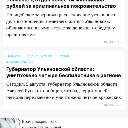
рублей за криминальное покровительство
07:10
В Ульяновске почти 20 тысяч
вооружённых человек, в том числе
Полицейские завершили расследование уголовного
женщины
дела в отношении 35-летнего жителя Ульяновска,
обвиняемого в вымогательстве денежных средств у
06:00
Топор убил человека, а пожары
представителя
уничтожили 122 дома
05.08.2026
05:00
Вселенная выбрала фаворита:
гороскоп на 4 августа — один знак ждет
Новости
Происшествия
Статьи
настоящий прорыв
#беспилотники
03.08.2026
Губернатор Ульяновской области:
уничтожено четыре беспилотника в регионе
20:38
Ульяновские легкоатлетки
завоевали серебро Первенства России
Сегодня, 5 августа, губернатор Ульяновской области
Алексей Русских сообщил, что над территорией
20:06
В Ишеевке 24-летний мужчина
региона перехвачено и уничтожено четыре вражеских
ударил знакомого ножом в грудь
05.08.2026
19:39
В Ульяновске открылась выставка
к 100-летию художника Владимира
Врач раскрыл, как
Зинина
распознать опасный