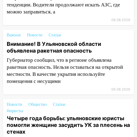
13:16
На Московском шоссе Opel не
тенденции. Водители продолжают искать АЗС, где
уступил дорогу и столкнулся с Kia:
можно заправиться, а
водитель госпитализирован
06.08.2026
13:01
В Засвияжье Skoda сбила
женщину на пешеходном переходе
Важное
Новости
Статьи
12:49
В Заволжье Hyundai сбил 68-
Внимание! В Ульяновской области
летнюю женщину на пешеходном
объявлена ракетная опасность
переходе
Губернатор сообщил, что в регионе объявлена
ракетная опасность. Нельзя оставаться на открытой
12:40
В Новой Малыкле Mitsubishi сбил
местности. В качестве укрытия используйте
велосипедиста на перекрёстке
помещения с несущими
12:21
Заволжье ушло под воду после
06.08.2026
ливня: дорожникам пришлось срочно
расчищать ливнёвки
Новости
Общество
Статьи
10:40
Новый мост через Свиягу в
#юристы
Ульяновске планируют открыть к
Четыре года борьбы: ульяновские юристы
сентябрю
помогли женщине засудить УК за плесень на
стенах
10:25
Курьер мошенников из Казани