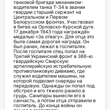
танковой бригаде механиком-
водителем танка Т-34 в звании
гвардии старший сержант на
Центральном и Первом
Белорусском фронтах. Участвовал
в битве на Орловско-Курской дуге.
17 декабря 1943 года награждён
медалью «За отвагу». Для отца это
была самая дорогая награда. Он
был ранен, лежал в госпиталях.
После госпиталя отец попал на
Третий Украинский фронт в 366-ю
гвардейскую Свирскую
артиллерийскую истребительную
противотанковую дивизию, где
служил водителем машины, на
которой подвозил снаряды на
передовую. Однажды он попал под
обстрел и его тяжело ранило в
грудь. Санитары вынесли его в
санчасть, а потом отца отправили в
госпиталь. До конца войны он