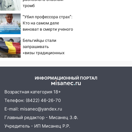
тромб
19:10
Прогноз погоды в Ульяновской
области на 4 августа
"Убил профессора страх":
Кто на самом деле
18:54
На трассе Казань — Ульяновск
виноват в смерти ученого
вспыхнул бензовоз
Зезина, остановившего
Бельгийцы стали
18:32
В Ульяновской области на
мальчишек на поле с
запрашивать
обновление водоснабжения направят
горохом
«визы традиционных
490 млн рублей
ценностей» в посольстве
17:36
Прокуратура заставила
РФ
предприятие в Павловском районе
погасить долг за электричество
ИНФОРМАЦИОННЫЙ ПОРТАЛ
17:26
В парке «Прибрежный» девушка
Возрастная категория 18+
сорвалась с обрыва
Телефон: (8422) 46-26-70
17:04
На Ульяновскую область
E-mail: misanec@yandex.ru
надвигается опасная непогода: крупный
Главный редактор - Мисанец З.Ф.
град и шквал до 25 м/с
Учредитель - ИП Мисанец Р.Р.
16:00
На перекрёстке Гая,