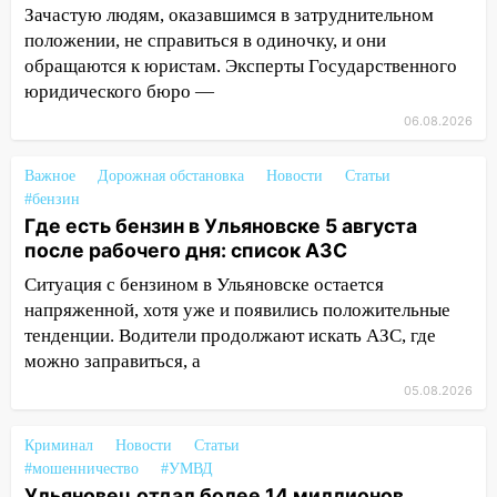
Зачастую людям, оказавшимся в затруднительном
забрал у пенсионерки из
положении, не справиться в одиночку, и они
Димитровграда более 1,1 млн рублей
обращаются к юристам. Эксперты Государственного
10:01
В Заволжском районе Ульяновска
юридического бюро —
загорелся легковой автомобиль
06.08.2026
09:51
В Заволжском районе Ульяновска
загорелись промышленные отходы
Важное
Дорожная обстановка
Новости
Статьи
#бензин
09:45
В Заволжском районе Ульяновска
Где есть бензин в Ульяновске 5 августа
загорелся гаражный бокс:
после рабочего дня: список АЗС
эвакуировались четыре человека
Ситуация с бензином в Ульяновске остается
09:28
В Майнском районе загорелся
напряженной, хотя уже и появились положительные
дачный дом
тенденции. Водители продолжают искать АЗС, где
можно заправиться, а
08:28
УлГУ получит субсидию на
создание отечественного ПЦР-
05.08.2026
анализатора
Криминал
Новости
Статьи
07:17
Какая погода ждёт Ульяновскую
#мошенничество
#УМВД
область днём 4 августа
Ульяновец отдал более 14 миллионов