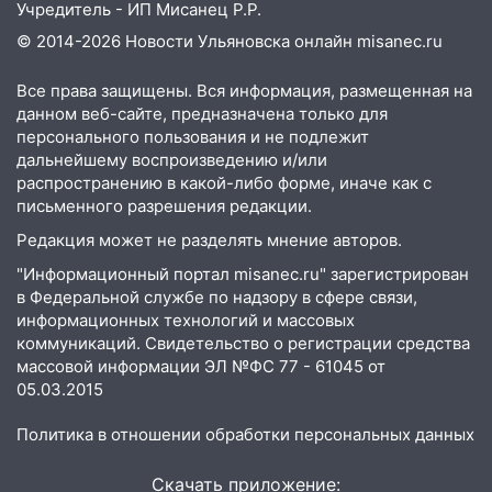
Учредитель - ИП Мисанец Р.Р.
Фруктовой
© 2014-2026 Новости Ульяновска онлайн
misanec.ru
13:30
В Димитровграде на улице
Трудовой горело здание
Все права защищены. Вся информация, размещенная на
данном веб-сайте, предназначена только для
13:00
Водитель без прав врезался в
персонального пользования и не подлежит
припаркованный автомобиль
дальнейшему воспроизведению и/или
распространению в какой-либо форме, иначе как с
12:37
Переезжал «зебру» на
письменного разрешения редакции.
велосипеде и попал под колеса
Редакция может не разделять мнение авторов.
12:18
Вспыхнул изнутри: в
"Информационный портал misanec.ru" зарегистрирован
Железнодорожном районе горела дача
в Федеральной службе по надзору в сфере связи,
11:33
В Засвияжье под колёса авто
информационных технологий и массовых
коммуникаций. Свидетельство о регистрации средства
попал мужчина
массовой информации ЭЛ №ФС 77 - 61045 от
11:17
В Радищевском районе сгорели
05.03.2015
хозяйственные постройки
Политика в отношении обработки персональных данных
11:00
В Канадее горел жилой дом
Скачать приложение:
10:18
Губернатор Ульяновской области: