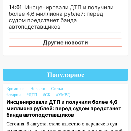
14:01
Инсценировали ДТП и получили
более 4,6 миллиона рублей: перед
судом предстанет банда
автоподставщиков
13:36
В Инзе произошел крупный пожар
Другие новости
13:00
В суде защитили репутацию
мужчины, которого необоснованно
обвиняли в жестоком обращении с
животными
Популярное
12:28
Миллион на «льготниках»: в
Ульяновской области перевозчик
Криминал
Новости
Статьи
провернул хитрую схему с чужими
#аварии
#ДТП
#СК
#УМВД
проездными
Инсценировали ДТП и получили более 4,6
12:10
миллиона рублей: перед судом предстанет
Ульяновский алиментщик накопил
банда автоподставщиков
120 тысяч долга
Сегодня, 6 августа, стало известно о передаче в суд
11:49
Снят режим «Ракетная
уголовного дела в отношении членов организованной