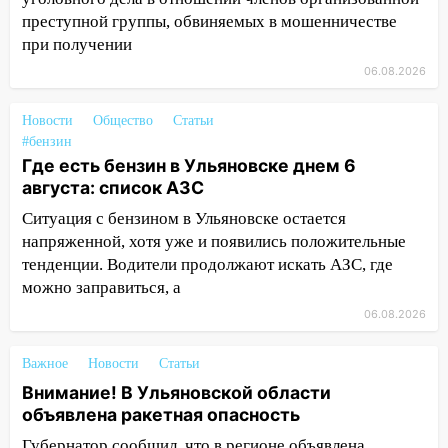
опасность» на территории Ульяновской
преступной группы, обвиняемых в мошенничестве
области
при получении
11:30
Кабмин РФ разрешил до 1 июля
06.08.2026
2027 года импорт, выпуск и обращение
бензина Евро 2, Евро 3, Евро 4
Новости
Общество
Статьи
11:12
Соцсети: на Рябикова автомобиль
#бензин
Где есть бензин в Ульяновске днем 6
врезался в забор
августа: список АЗС
10:27
Где есть бензин в Ульяновске
Ситуация с бензином в Ульяновске остается
днем 6 августа: список АЗС
напряженной, хотя уже и появились положительные
10:16
Внимание! В Ульяновской области
тенденции. Водители продолжают искать АЗС, где
объявлена ракетная опасность
можно заправиться, а
06.08.2026
10:00
В Старомайнском районе утонул
51-летний мужчина
Важное
Новости
Статьи
09:50
В Ульяновске черный коршун
Внимание! В Ульяновской области
застрял в тепловозе
объявлена ракетная опасность
09:44
Ульяновские спасатели помогли
Губернатор сообщил, что в регионе объявлена