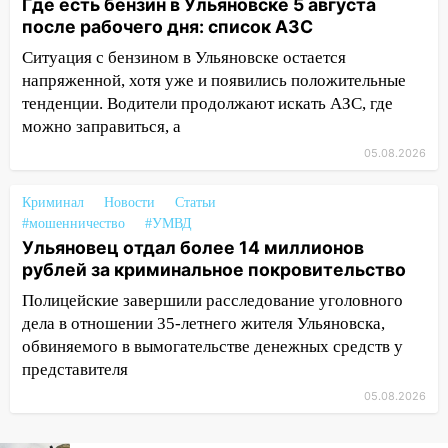
Где есть бензин в Ульяновске 5 августа
20:22
Мошенники обманули 92-летнюю
после рабочего дня: список АЗС
жительницу Ульяновской области
Ситуация с бензином в Ульяновске остается
19:14
Житель Ульяновской области
напряженной, хотя уже и появились положительные
подвез троих незнакомцев на трассе и
тенденции. Водители продолжают искать АЗС, где
заработал уголовное дело
можно заправиться, а
18:14
Прогноз погоды на 6 августа в
05.08.2026
Ульяновской области
Криминал
Новости
Статьи
18:00
Мотофристайл, рок и силовой
#мошенничество
#УМВД
экстрим: в Ульяновске пройдет
Ульяновец отдал более 14 миллионов
большой фестиваль «Наше время»
рублей за криминальное покровительство
17:30
Где есть бензин в Ульяновске 5
Полицейские завершили расследование уголовного
августа после рабочего дня: список АЗС
дела в отношении 35-летнего жителя Ульяновска,
17:05
обвиняемого в вымогательстве денежных средств у
«Обыск» по видеосвязи: в
Ульяновске задержали 19-летнюю
представителя
сообщницу мошенников
05.08.2026
16:12
Едва не перерезал горло: в