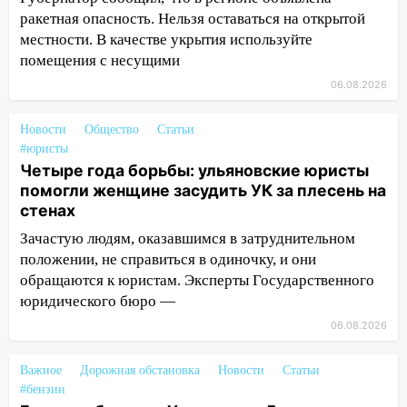
юному велосипедисту на улице
ракетная опасность. Нельзя оставаться на открытой
Чернышевского
местности. В качестве укрытия используйте
помещения с несущими
08:21
В Заволжском районе украли два
велосипеда
06.08.2026
07:18
В Ульяновск идет
Новости
Общество
Статьи
тридцатиградусная жара: какая будет
#юристы
погода в четверг
Четыре года борьбы: ульяновские юристы
помогли женщине засудить УК за плесень на
06:00
Четыре года борьбы: ульяновские
стенах
юристы помогли женщине засудить УК
за плесень на стенах
Зачастую людям, оказавшимся в затруднительном
положении, не справиться в одиночку, и они
05:00
Кому 6 августа звезды сулят
обращаются к юристам. Эксперты Государственного
прибыль, а кому — испытания на
юридического бюро —
прочность
06.08.2026
05.08.2026
22:58
Соцсети: на проспекте Тюленева
Важное
Дорожная обстановка
Новости
Статьи
ДТП с мотоциклистом
#бензин