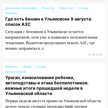
мошенники под видом преподавателя
Дорожная обстановка
14:12
Новости
Общество
Статьи
Куда жаловаться ульяновцам на
#бензин
упавшее дерево или затопленную улицу
Где есть бензин в Ульяновске 9 августа:
после непогоды
список АЗС
13:59
В Новом городе ураганным
Ситуация с бензином в Ульяновске остается
ветром сорвало опалубку со
напряженной, хотя уже и появились положительные
строящегося дома
тенденции. Водители продолжают искать АЗС, где
13:54
В мэрии Ульяновска рассказали,
можно заправиться, а
как устраняют последствия мощного
09.08.2026
шторма
Новости
13:49
Обзор
Статьи
Стихия продолжает крушить
#итоги недели
Ульяновск: дерево рухнуло на дом на
Ураган, изнасилование ребенка,
Орджоникидзе
автоподставы и атака беспилотников:
13:47
На Нижней Террасе мощным
важные итоги прошедшей недели в
ветром вырвало дерево с корнем
Ульяновской области
Первая неделя августа принесла Ульяновской области
13:46
Сильный ветер сорвал крышу с
целую череду громких происшествий: регион
СТО на проспекте Созидателей