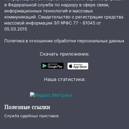
в Федеральной службе по надзору в сфере связи,
Ульяновске останется закрытым до
информационных технологий и массовых
утра 10 августа
коммуникаций. Свидетельство о регистрации средства
05:18
Судьба готовит сюрприз: гороскоп
массовой информации ЭЛ №ФС 77 - 61045 от
05.03.2015
на 8 августа — кому повезет с
деньгами, а кого ждет неожиданная
Политика в отношении обработки персональных данных
встреча
04:47
В Ульяновской области объявили
Скачать приложение:
ракетную опасность: звучат сирены
07.08.2026
20:40
Ульяновские аграрии смогут
Наша статистика:
купить тракторы с отсрочкой платежа
до декабря
19:34
В следственном управлении
состоялось торжественное
Полезные ссылки
мероприятие, приуроченное к
Служба судебных приставов
празднованию Дня сотрудника органов
следствия Российской Федерации