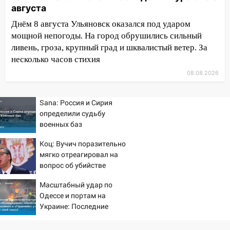
августа
13:10
В Заволжском районе дерево
Днём 8 августа Ульяновск оказался под ударом
упало во дворе
мощной непогоды. На город обрушились сильный
13:08
Ураган ударил по Ульяновску:
ливень, гроза, крупный град и шквалистый ветер. За
сорванные крыши, поваленные деревья,
несколько часов стихия
затопленные улицы и остановившиеся
08.08.2026
трамваи
12:17
Ульяновск накрыл крупный град:
Sana: Россия и Сирия
после ливня город снова уходит под
определили судьбу
воду
военных баз
12:12
Прокуратура взяла на контроль
Коц: Вучич поразительно
ДТП с шестилетним ребёнком на улице
мягко отреагировал на
Федерации
вопрос об убийстве
русских
12:01
Пьяная женщина сбила
Масштабный удар по
шестилетнего ребёнка на улице
Одессе и портам на
Федерации: возбуждено уголовное дело
Украине: Последние
новости, подробности об
11:16
В Ульяновске ищут 37-летнего
ударах России 9 августа