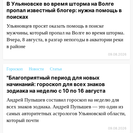
100 тысяч тонн зерна
В Ульяновске во время шторма на Волге
пропал известный блогер: нужна помощь в
15:17
В колледжи и техникумы
поисках
Ульяновской области подали более 10
тысяч заявлений
Ульяновцев просят оказать помощь в поиске
мужчины, который пропал на Волге во время шторма.
15:04
Фоторепортаж с улиц Ульяновска
Вчера, 8 августа, в разгар непогоды в акватории реки
после шторма: поваленные деревья и
в районе
затопленные улицы
09.08.2026
14:28
Ураган вырвал остановку на улице
Деева в Заволжье
Гороскоп
Новости
Статьи
"Благоприятный период для новых
14:26
Жители Ульяновска сами
начинаний: гороскоп для всех знаков
пытаются расчистить ливнёвки, не
зодиака на неделю с 10 по 16 августа
дождавшись коммунальщиков
Андрей Пупышев составил гороскоп на неделю для
14:16
Шторм продолжает ломать город:
всех знаков зодиака. Андрей Пупышев — это один из
на улице Любови Шевцовой рухнул
самых авторитетных астрологов Ульяновской области,
светофор
который почти
14:14
Студента из Ульяновска обманули
09.08.2026