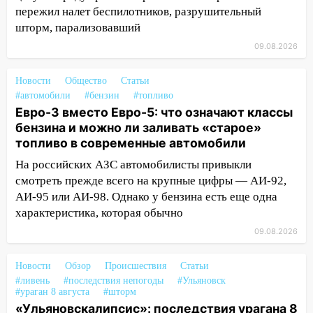
пережил налет беспилотников, разрушительный
13:35
Непогода продолжает бить по
шторм, парализовавший
транспорту: в Ульяновске трамвай
09.08.2026
сошёл с рельсов
13:22
Упавшие деревья перекрыли
Новости
Общество
Статьи
дороги в Ульяновске: фото
#автомобили
#бензин
#топливо
Евро-3 вместо Евро-5: что означают классы
13:17
Непогода в Ульяновске не
бензина и можно ли заливать «старое»
закончится сегодня: сильные ливни
топливо в современные автомобили
сохранятся 9 августа
На российских АЗС автомобилисты привыкли
13:15
Трижды «брал в долг» без спроса:
смотреть прежде всего на крупные цифры — АИ-92,
житель Вешкаймского района похитил у
АИ-95 или АИ-98. Однако у бензина есть еще одна
знакомого 191 тысячу рублей
характеристика, которая обычно
13:14
Ураган оторвал светофор на
09.08.2026
проспекте Филатова в Ульяновске
Новости
Обзор
Происшествия
Статьи
13:12
Дерево пробило крышу дома на
#ливень
#последствия непогоды
#Ульяновск
Новгородской в Ульяновске и рухнуло
#ураган 8 августа
#шторм
на электрощит
«Ульяновскалипсис»: последствия урагана 8