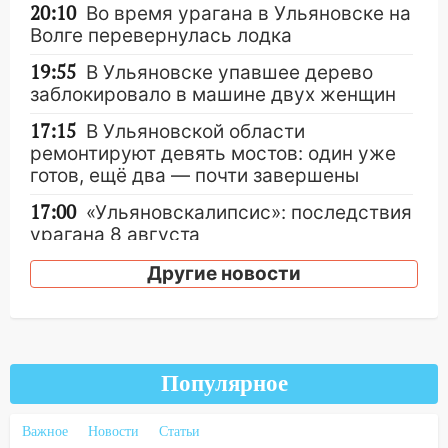
20:10
Во время урагана в Ульяновске на
Волге перевернулась лодка
19:55
В Ульяновске упавшее дерево
заблокировало в машине двух женщин
17:15
В Ульяновской области
ремонтируют девять мостов: один уже
готов, ещё два — почти завершены
17:00
«Ульяновскалипсис»: последствия
урагана 8 августа
16:38
Прогноз погоды в Ульяновской
Другие новости
области на 9 августа
16:34
Из-за мощной непогоды в
Ульяновске отменили фестиваль «Наше
время»
Популярное
16:17
Мелекесский район первым в
Ульяновской области намолотил более
Важное
Новости
Статьи