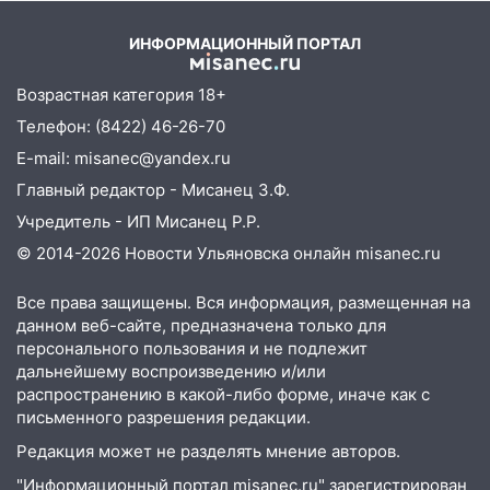
мужчину, пропавшего ещё 19 июля
2026 года
10:30
От мотофристайла до прогулки с
ИНФОРМАЦИОННЫЙ ПОРТАЛ
хаски: куда сходить в Ульяновской
области 8–9 августа
Возрастная категория 18+
Телефон: (8422) 46-26-70
10:11
Директора ульяновской
«Нефтяной топливной компании» будут
E-mail: misanec@yandex.ru
судить за неуплату 48,4 млн рублей
Главный редактор - Мисанец З.Ф.
налогов
Учредитель - ИП Мисанец Р.Р.
09:28
Дети на дорогах: пострадали
© 2014-2026 Новости Ульяновска онлайн
misanec.ru
велосипедисты, мотоциклисты и
пешеходы. Обзор крупных аварий в
Все права защищены. Вся информация, размещенная на
Ульяновской области
данном веб-сайте, предназначена только для
персонального пользования и не подлежит
08:30
Поджог со свечой, 16 сгоревших
дальнейшему воспроизведению и/или
домов и выстрел за водку
распространению в какой-либо форме, иначе как с
письменного разрешения редакции.
07:50
Какая погоды будет днем 8
августа
Редакция может не разделять мнение авторов.
"Информационный портал misanec.ru" зарегистрирован
06:45
Императорский мост в