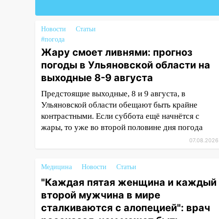
Федерации
19:30
Ульяновцев приглашают
поддержать «Симбирскую
Новости
Статьи
чебурашку» на фестивале
#погода
«ФормАРТ»
Жару смоет ливнями: прогноз
погоды в Ульяновской области на
18:11
Ульяновская область
выходные 8-9 августа
стала пилотным регионом
проекта «Культурное
Предстоящие выходные, 8 и 9 августа, в
долголетие»
Ульяновской области обещают быть крайне
контрастными. Если суббота ещё начнётся с
17:16
В реанимацию
жары, то уже во второй половине дня погода
Ульяновской областной
больницы поступили шесть
07.08.2026
новых аппаратов ИВЛ
Медицина
Новости
Статьи
16:51
В Чердаклинском районе
ремонтируют дороги, ставят
"Каждая пятая женщина и каждый
остановки и проводят новое
второй мужчина в мире
освещение
сталкиваются с алопецией": врач