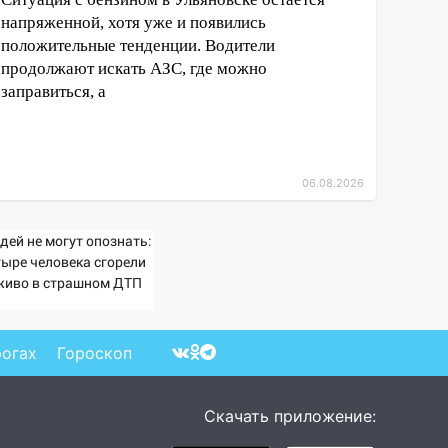
напряженной, хотя уже и появились
положительные тенденции. Водители
продолжают искать АЗС, где можно
заправиться, а
06.08.2026
дей не могут опознать:
тыре человека сгорели
живо в страшном ДТП
 трассе 07/08/2026 –
вости
рогах
Гороскоп
Скачать приложение: