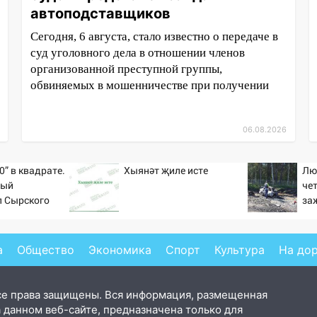
автоподставщиков
Сегодня, 6 августа, стало известно о передаче в
суд уголовного дела в отношении членов
организованной преступной группы,
обвиняемых в мошенничестве при получении
06.08.2026
0” в квадрате.
Хыянәт җиле исте
Лю
тый
че
л Сырского
за
на
Но
а
Общество
Экономика
Спорт
Культура
На до
се права защищены. Вся информация, размещенная
 данном веб-сайте, предназначена только для