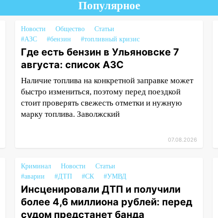
Популярное
Новости
Общество
Статьи
#АЗС
#бензин
#топливный кризис
Где есть бензин в Ульяновске 7
августа: список АЗС
Наличие топлива на конкретной заправке может
быстро измениться, поэтому перед поездкой
стоит проверять свежесть отметки и нужную
марку топлива. Заволжский
07.08.2026
Криминал
Новости
Статьи
#аварии
#ДТП
#СК
#УМВД
Инсценировали ДТП и получили
более 4,6 миллиона рублей: перед
судом предстанет банда