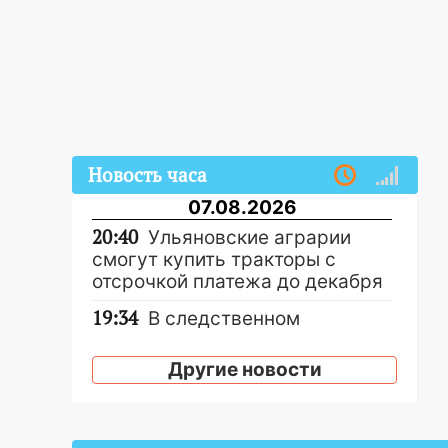
Новость часа
07.08.2026
20:40
Ульяновские аграрии
смогут купить тракторы с
отсрочкой платежа до декабря
19:34
В следственном
управлении состоялось
торжественное мероприятие,
Другие новости
приуроченное к празднованию
Дня сотрудника органов
следствия Российской