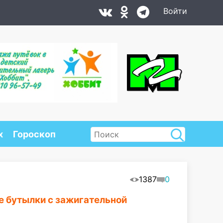
Войти
х
Гороскоп
1387
0
е бутылки с зажигательной