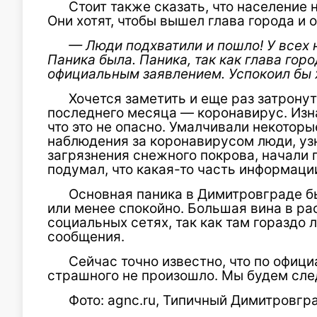
Стоит также сказать, что население 
Они хотят, чтобы вышел глава города и 
— Люди подхватили и пошло! У всех 
Паника была. Паника, так как глава гор
официальным заявлением. Успокоил бы 
Хочется заметить и еще раз затрону
последнего месяца — коронавирус. Изна
что это не опасно. Умалчивали некоторы
наблюдения за коронавирусом люди, уз
загрязнения снежного покрова, начали 
подумал, что какая-то часть информаци
Основная паника в Димитровграде б
или менее спокойно. Большая вина в ра
социальных сетях, так как там гораздо
сообщения.
Сейчас точно известно, что по офиц
страшного не произошло. Мы будем сле
Фото: agnc.ru, Типичный Димитровгра