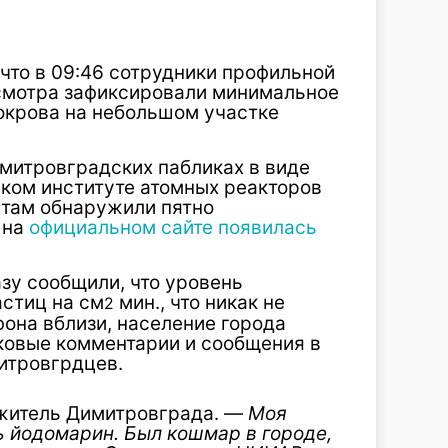
 что в 09:46 сотрудники профильной
смотра зафиксировали минимальное
окрова на небольшом участке
митровградских пабликах в виде
ском институте атомных реакторов
 там обнаружили пятно
 на
официальном сайте появилась
азу сообщили, что уровень
астиц на см
мин., что никак не
2
она вблизи, население города
ковые комментарии и сообщения в
итровгрдцев.
житель Димитровграда. —
Моя
сь йодомарин. Был кошмар в городе,