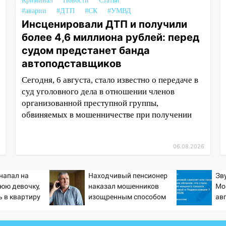
Криминал
Новости
Статьи
#аварии
#ДТП
#СК
#УМВД
Инсценировали ДТП и получили
более 4,6 миллиона рублей: перед
судом предстанет банда
автоподставщиков
Сегодня, 6 августа, стало известно о передаче в
суд уголовного дела в отношении членов
организованной преступной группы,
обвиняемых в мошенничестве при получении
06.08.2026
напал на
Находчивый пенсионер
Зв
юю девочку,
наказал мошенников
Мо
 в квартиру
изощренным способом
авг
Пр
от