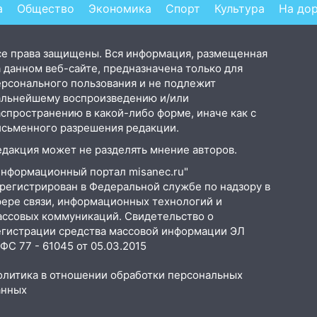
хл
а
Общество
Экономика
Спорт
Культура
На до
се права защищены. Вся информация, размещенная
 данном веб-сайте, предназначена только для
ерсонального пользования и не подлежит
альнейшему воспроизведению и/или
аспространению в какой-либо форме, иначе как с
исьменного разрешения редакции.
едакция может не разделять мнение авторов.
Информационный портал misanec.ru"
арегистрирован в Федеральной службе по надзору в
фере связи, информационных технологий и
ассовых коммуникаций. Свидетельство о
егистрации средства массовой информации ЭЛ
С 77 - 61045 от 05.03.2015
олитика в отношении обработки персональных
анных