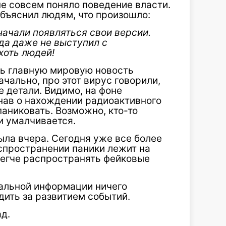
не совсем поняло поведение власти.
объяснил людям, что произошло:
начали появляться свои версии.
ода даже не выступил с
хоть людей!
ть главную мировую новость
чально, про этот вирус говорили,
е детали. Видимо, на фоне
нав о нахождении радиоактивного
паниковать. Возможно, кто-то
и умалчивается.
ыла вчера. Сегодня уже все более
спространении паники лежит на
 легче распространять фейковые
иальной информации ничего
дить за развитием событий.
д.