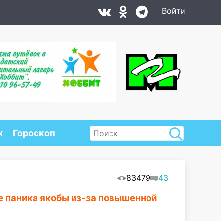
Войти
х
Гороскоп
83479
43
е паника якобы из-за повышенной