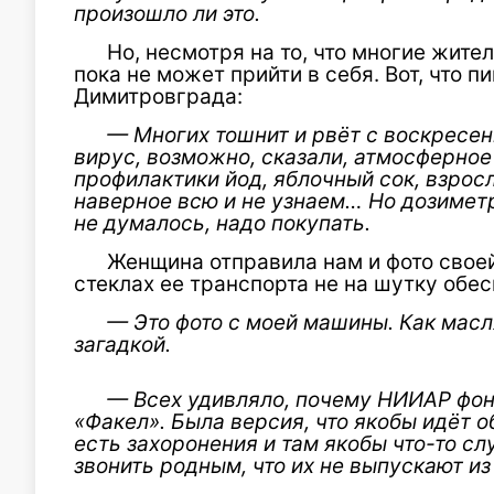
произошло ли это.
Но, несмотря на то, что многие жител
пока не может прийти в себя. Вот, что 
Димитровграда:
— Многих тошнит и рвёт с воскресени
вирус, возможно, сказали, атмосферное
профилактики йод, яблочный сок, взрос
наверное всю и не узнаем… Но дозиметр
не думалось, надо покупать.
Женщина отправила нам и фото свое
стеклах ее транспорта не на шутку обес
— Это фото с моей машины. Как масля
загадкой.
— Всех удивляло, почему НИИАР фон
«Факел». Была версия, что якобы идёт 
есть захоронения и там якобы что-то с
звонить родным, что их не выпускают и