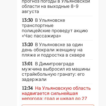
прогноз погоды в Ульяновской
области на выходные 8-9
августа
13:30
В Ульяновске
транспортные
полицейские проведут акцию
«Час пассажира»
13:20
В Ульяновске за один
день обокрали женщину на
пляже и подростка в сквере
13:01
В Димитровграде
мужчина выбросил из машины
страйкбольную гранату: его
задержали
12:34
На Ульяновскую область
надвигается сильнейшая
непогода: град и шквал до 27
м/с