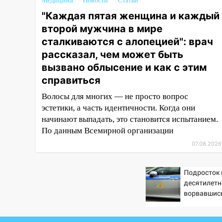
Медицина
Новости
Статьи
11:38
В Госдуме предложили
отменить ЕГЭ с 2027 года
"Каждая пятая женщина и каждый
второй мужчина в мире
11:25
В Ульяновске ИИ будет
сталкиваются с алопецией": врач
выявлять нарушителей на
рассказал, чем может быть
контейнерных площадках
вызвано облысение и как с этим
11:20
Ульяновская
справиться
шахматистка Валерия
Клейменова выиграла два
Волосы для многих — не просто вопрос
золота в составе сборной мира
эстетики, а часть идентичности. Когда они
начинают выпадать, это становится испытанием.
11:16
В Ульяновске открыли
По данным Всемирной организации
памятную доску декабристу
Кондратию Рылееву
07.08.2026
10:40
В Ульяновске спасатели
Подросток 
ночью нашли потерявшегося в
десятилетн
заброшенных садах 79-летнего
ворвавшись
мужчину
10:26
На нескольких улицах