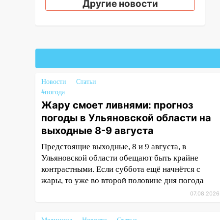
Другие новости
12:31
Ульяновец хотел купить
иномарку из Европы и потерял
760 тысяч рублей
12:20
В Чердаклинском районе
столкнулись «Лада» и
Chevrolet: пострадал 14-летний
Новости
Статьи
подросток
#погода
12:00
Где есть бензин в
Жару смоет ливнями: прогноз
Ульяновске 7 августа: список
погоды в Ульяновской области на
АЗС
выходные 8-9 августа
11:50
Заснул рядом с ребёнком
Предстоящие выходные, 8 и 9 августа, в
и случайно задушил его: суд
Ульяновской области обещают быть крайне
вынес приговор
контрастными. Если суббота ещё начнётся с
жары, то уже во второй половине дня погода
11:38
В Ленинском районе
пожар полностью уничтожил
07.08.2026
дачный дом и сарай