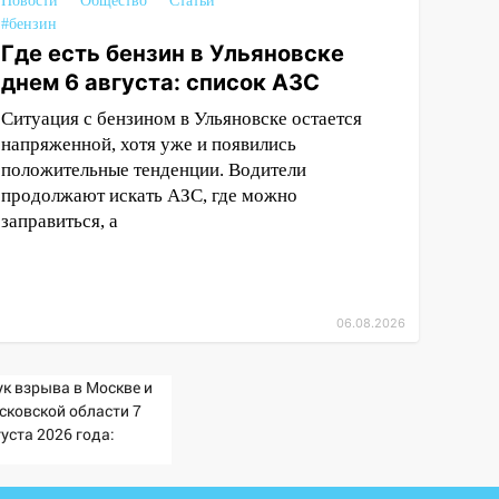
Новости
Общество
Статьи
#бензин
Где есть бензин в Ульяновске
днем 6 августа: список АЗС
Ситуация с бензином в Ульяновске остается
напряженной, хотя уже и появились
положительные тенденции. Водители
продолжают искать АЗС, где можно
заправиться, а
06.08.2026
ук взрыва в Москве и
сковской области 7
уста 2026 года:
ичины, источник,
куда был громкий