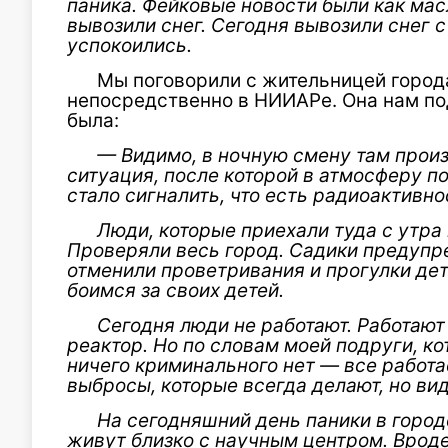
паника. Фейковые новости были как мас
вывозили снег. Сегодня вывозили снег с
успокоились.
Мы поговорили с жительницей город
непосредственно в НИИАРе. Она нам под
была:
— Видимо, в ночную смену там прои
ситуация, после которой в атмосферу п
стало сигналить, что есть радиоактивно
Люди, которые приехали туда с утра 
Проверяли весь город. Садики предупре
отменили проветривания и прогулки де
боимся за своих детей.
Сегодня люди не работают. Работают
реактор. Но по словам моей подруги, кот
ничего криминального нет — все работ
выбросы, которые всегда делают, но ви
На сегодняшний день паники в город
живут близко с научным центром. Вроде 