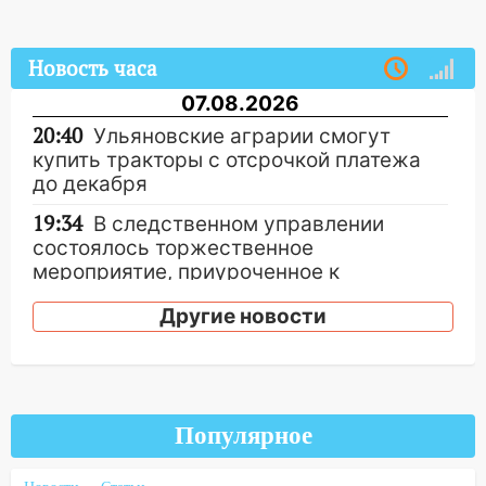
Новость часа
07.08.2026
20:40
Ульяновские аграрии смогут
купить тракторы с отсрочкой платежа
до декабря
19:34
В следственном управлении
состоялось торжественное
мероприятие, приуроченное к
празднованию Дня сотрудника органов
Другие новости
следствия Российской Федерации
19:30
Ульяновцев приглашают
поддержать «Симбирскую чебурашку»
на фестивале «ФормАРТ»
Популярное
18:11
Ульяновская область стала
пилотным регионом проекта