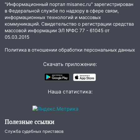
областью
"Информационный портал misanec.ru" зарегистрирован
в Федеральной службе по надзору в сфере связи,
09:41
Диана Шурыгина уверовала в
информационных технологий и массовых
Бога в СИЗО
коммуникаций. Свидетельство о регистрации средства
массовой информации ЭЛ №ФС 77 - 61045 от
09:35
В Ульяновске директора фирмы
05.03.2015
будут судить за неуплату налогов на 48
млн рублей
Политика в отношении обработки персональных данных
08:22
Подросток на питбайке сбил
Скачать приложение:
велосипедистку: пострадали двое
07:20
Жара возвращается: ожидается
знойный и сухой четверг
Наша статистика:
06:00
Под Ульяновском при развороте
пострадал 38-летний водитель
иномарки
05:00
«Каждая пятая женщина и каждый
Полезные ссылки
второй мужчина в мире сталкиваются с
Служба судебных приставов
алопецией»: врач рассказал, чем может