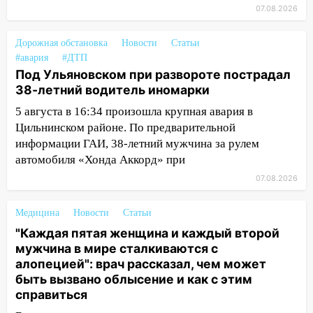
за абонементы закрывшегося фитнес-
07.08.2026
клуба «Рекорд-Fitness»
15:34
После вмешательства
Дорожная обстановка
Новости
Статьи
прокуратуры в селах Ульяновской
#авария
#ДТП
области привели в порядок детские
Под Ульяновском при развороте пострадал
площадки
38-летний водитель иномарки
5 августа в 16:34 произошла крупная авария в
15:27
Прокуратура проверяет
Цильнинском районе. По предварительной
капремонт школы в селе Кивать
информации ГАИ, 38-летний мужчина за рулем
15:08
В Кузоватово после прокурорской
автомобиля «Хонда Аккорд» при
проверки обновили разметку на
07.08.2026
пешеходных переходах
14:40
На проспекте Гая в Ульяновске
Медицина
Новости
Статьи
запретили остановку автомобилей на
"Каждая пятая женщина и каждый второй
50-метровом участке
мужчина в мире сталкиваются с
алопецией": врач рассказал, чем может
14:22
В Новом городе 8 августа пройдет
быть вызвано облысение и как с этим
большой фестиваль «Наше время» с
справиться
мотофристайлом и концертом