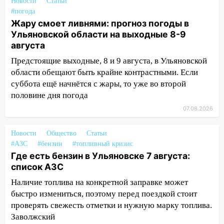
Новости
Статьи
«Культурное долголетие»
#погода
17:16
В реанимацию Ульяновской
Жару смоет ливнями: прогноз погоды в
областной больницы поступили шесть
Ульяновской области на выходные 8-9
новых аппаратов ИВЛ
августа
Предстоящие выходные, 8 и 9 августа, в Ульяновской
16:51
В Чердаклинском районе
области обещают быть крайне контрастными. Если
ремонтируют дороги, ставят остановки
суббота ещё начнётся с жары, то уже во второй
и проводят новое освещение
половине дня погода
16:35
В Ульяновске установили ещё
07.08.2026
девять бункеров для крупногабаритного
мусора
Новости
Общество
Статьи
16:26
В Ульяновске бесплатно покажут
#АЗС
#бензин
#топливный кризис
матч «Волги» под открытым небом
Где есть бензин в Ульяновске 7 августа:
список АЗС
16:12
В Ульяновском госуниверситете
Наличие топлива на конкретной заправке может
разработают отечественный прибор для
быстро измениться, поэтому перед поездкой стоит
цифровой ПЦР
проверять свежесть отметки и нужную марку топлива.
15:47
Ульяновцы могут вернуть деньги
Заволжский