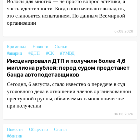
«Мураками»
Волосы для многих — не просто вопрос эстетики, а
часть идентичности. Когда они начинают выпадать,
14:04
Жару смоет ливнями: прогноз
это становится испытанием. По данным Всемирной
погоды в Ульяновской области на
организации
выходные 8-9 августа
07.08.2026
13:30
В Ульяновске транспортные
полицейские проведут акцию «Час
Криминал
Новости
Статьи
пассажира»
#аварии
#ДТП
#СК
#УМВД
Инсценировали ДТП и получили более 4,6
13:20
В Ульяновске за один день
миллиона рублей: перед судом предстанет
обокрали женщину на пляже и
банда автоподставщиков
подростка в сквере
Сегодня, 6 августа, стало известно о передаче в суд
13:01
В Димитровграде мужчина
уголовного дела в отношении членов организованной
выбросил из машины страйкбольную
преступной группы, обвиняемых в мошенничестве
гранату: его задержали
при получении
12:34
На Ульяновскую область
06.08.2026
надвигается сильнейшая непогода: град
и шквал до 27 м/с
Новости
Общество
Статьи
#бензин
12:31
Ульяновец хотел купить иномарку