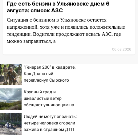
Где есть бензин в Ульяновске днем 6
из Европы и потерял 760 тысяч рублей
августа: список АЗС
12:20
В Чердаклинском районе
Ситуация с бензином в Ульяновске остается
столкнулись «Лада» и Chevrolet:
напряженной, хотя уже и появились положительные
пострадал 14-летний подросток
тенденции. Водители продолжают искать АЗС, где
можно заправиться, а
12:00
Где есть бензин в Ульяновске 7
августа: список АЗС
06.08.2026
11:50
Заснул рядом с ребёнком и
случайно задушил его: суд вынес
“Генерал 200” в квадрате.
приговор
Как Драпатый
переплюнул Сырского
11:38
В Ленинском районе пожар
полностью уничтожил дачный дом и
Крупный град и
шквалистый ветер
сарай
обещают ульяновцам на
11:38
В Госдуме предложили отменить
выходные
Людей не могут опознать:
ЕГЭ с 2027 года
четыре человека сгорели
11:25
В Ульяновске ИИ будет выявлять
заживо в страшном ДТП
нарушителей на контейнерных
на трассе 07/08/2026 –