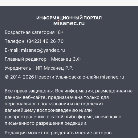
площадках
Новости
11:20
Ульяновская шахматистка
ИНФОРМАЦИОННЫЙ ПОРТАЛ
Валерия Клейменова выиграла два
золота в составе сборной мира
Возрастная категория 18+
11:16
В Ульяновске открыли памятную
Телефон: (8422) 46-26-70
доску декабристу Кондратию Рылееву
E-mail: misanec@yandex.ru
10:40
В Ульяновске спасатели ночью
Главный редактор - Мисанец З.Ф.
нашли потерявшегося в заброшенных
Учредитель - ИП Мисанец Р.Р.
садах 79-летнего мужчину
© 2014-2026 Новости Ульяновска онлайн
misanec.ru
10:26
На нескольких улицах Ульяновска
временно отключили холодную воду
Все права защищены. Вся информация, размещенная на
данном веб-сайте, предназначена только для
10:14
В Ульяновске двоих участников
персонального пользования и не подлежит
коррупционной схемы при ЦГКБ
дальнейшему воспроизведению и/или
отправили в колонию на 7 и 8 лет
распространению в какой-либо форме, иначе как с
письменного разрешения редакции.
09:52
Ночью беспилотники сбили над
Редакция может не разделять мнение авторов.
соседними Татарстаном и Саратовской