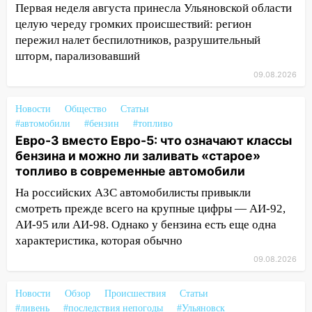
Первая неделя августа принесла Ульяновской области
05:05
День, когда всё может
целую череду громких происшествий: регион
измениться: гороскоп на 9 августа —
пережил налет беспилотников, разрушительный
три знака получат шанс, который нельзя
шторм, парализовавший
упустить
09.08.2026
08.08.2026
20:10
Во время урагана в Ульяновске на
Новости
Общество
Статьи
Волге перевернулась лодка
#автомобили
#бензин
#топливо
Евро-3 вместо Евро-5: что означают классы
19:55
В Ульяновске упавшее дерево
бензина и можно ли заливать «старое»
заблокировало в машине двух женщин
топливо в современные автомобили
17:15
В Ульяновской области
На российских АЗС автомобилисты привыкли
ремонтируют девять мостов: один уже
смотреть прежде всего на крупные цифры — АИ-92,
готов, ещё два — почти завершены
АИ-95 или АИ-98. Однако у бензина есть еще одна
характеристика, которая обычно
17:00
«Ульяновскалипсис»: последствия
урагана 8 августа
09.08.2026
16:38
Прогноз погоды в Ульяновской
Новости
Обзор
Происшествия
Статьи
области на 9 августа
#ливень
#последствия непогоды
#Ульяновск