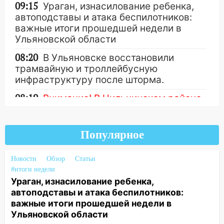
09:15
Ураган, изнасилование ребенка,
автоподставы и атака беспилотников:
важные итоги прошедшей недели в
Ульяновской области
08:20
В Ульяновске восстановили
трамвайную и троллейбусную
инфраструктуру после шторма.
08:19
Внимание! В Цильнинском районе
пропал 67-летний мужчина
Другие новости
08:11
На Ульяновск снова надвигается
Популярное
непогода
07:30
Евро-3 вместо Евро-5: что
Новости
Обзор
Статьи
означают классы бензина и можно ли
#итоги недели
заливать «старое» топливо в
Ураган, изнасилование ребенка,
современные автомобили
автоподставы и атака беспилотников:
важные итоги прошедшей недели в
06:30
Какая погода будет в Ульяновской
Ульяновской области
области днем 9 августа