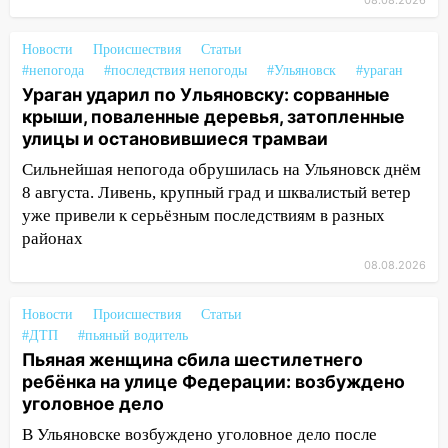
дождавшись коммунальщиков
08.08.2026
14:16
Шторм продолжает ломать город:
Новости
Происшествия
Статьи
на улице Любови Шевцовой рухнул
#непогода
#последствия непогоды
#Ульяновск
#ураган
светофор
Ураган ударил по Ульяновску: сорванные
крыши, поваленные деревья, затопленные
14:14
Студента из Ульяновска обманули
улицы и остановившиеся трамваи
мошенники под видом преподавателя
Сильнейшая непогода обрушилась на Ульяновск днём
14:12
Куда жаловаться ульяновцам на
8 августа. Ливень, крупный град и шквалистый ветер
упавшее дерево или затопленную улицу
уже привели к серьёзным последствиям в разных
после непогоды
районах
13:59
В Новом городе ураганным
08.08.2026
ветром сорвало опалубку со
строящегося дома
Новости
Происшествия
Статьи
#ДТП
#пьяный водитель
13:54
В мэрии Ульяновска рассказали,
Пьяная женщина сбила шестилетнего
как устраняют последствия мощного
ребёнка на улице Федерации: возбуждено
шторма
уголовное дело
13:49
Стихия продолжает крушить
В Ульяновске возбуждено уголовное дело после
Ульяновск: дерево рухнуло на дом на