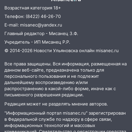
13:14
Возрастная категория 18+
Ураган оторвал светофор на
проспекте Филатова в Ульяновске
Телефон: (8422) 46-26-70
E-mail: misanec@yandex.ru
13:12
Дерево пробило крышу дома на
Новгородской в Ульяновске и рухнуло
Главный редактор - Мисанец З.Ф.
на электрощит
Учредитель - ИП Мисанец Р.Р.
13:10
В Заволжском районе дерево
© 2014-2026 Новости Ульяновска онлайн
misanec.ru
упало во дворе
Все права защищены. Вся информация, размещенная на
13:08
Ураган ударил по Ульяновску:
данном веб-сайте, предназначена только для
сорванные крыши, поваленные деревья,
персонального пользования и не подлежит
затопленные улицы и остановившиеся
дальнейшему воспроизведению и/или
трамваи
распространению в какой-либо форме, иначе как с
письменного разрешения редакции.
12:17
Ульяновск накрыл крупный град:
после ливня город снова уходит под
Редакция может не разделять мнение авторов.
воду
"Информационный портал misanec.ru" зарегистрирован
в Федеральной службе по надзору в сфере связи,
12:12
Прокуратура взяла на контроль
информационных технологий и массовых
ДТП с шестилетним ребёнком на улице
коммуникаций. Свидетельство о регистрации средства