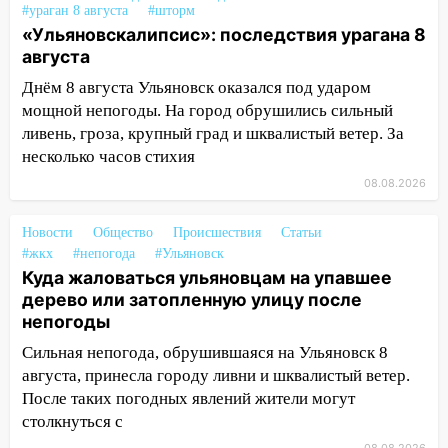
#ураган 8 августа
#шторм
16:34
Из-за мощной непогоды в
«Ульяновскалипсис»: последствия урагана 8
Ульяновске отменили фестиваль «Наше
августа
время»
Днём 8 августа Ульяновск оказался под ударом
16:17
Мелекесский район первым в
мощной непогоды. На город обрушились сильный
Ульяновской области намолотил более
ливень, гроза, крупный град и шквалистый ветер. За
100 тысяч тонн зерна
несколько часов стихия
15:17
В колледжи и техникумы
08.08.2026
Ульяновской области подали более 10
тысяч заявлений
Новости
Общество
Происшествия
Статьи
#жкх
#непогода
#Ульяновск
15:04
Фоторепортаж с улиц Ульяновска
Куда жаловаться ульяновцам на упавшее
после шторма: поваленные деревья и
дерево или затопленную улицу после
затопленные улицы
непогоды
14:28
Ураган вырвал остановку на улице
Сильная непогода, обрушившаяся на Ульяновск 8
Деева в Заволжье
августа, принесла городу ливни и шквалистый ветер.
После таких погодных явлений жители могут
14:26
Жители Ульяновска сами
столкнуться с
пытаются расчистить ливнёвки, не