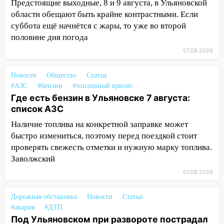
Предстоящие выходные, 8 и 9 августа, в Ульяновской
14:22
В Новом городе 8 августа пройдет
области обещают быть крайне контрастными. Если
большой фестиваль «Наше время» с
суббота ещё начнётся с жары, то уже во второй
мотофристайлом и концертом
половине дня погода
«Мураками»
07.08.2026
14:04
Жару смоет ливнями: прогноз
погоды в Ульяновской области на
Новости
Общество
Статьи
выходные 8-9 августа
#АЗС
#бензин
#топливный кризис
Где есть бензин в Ульяновске 7 августа:
13:30
В Ульяновске транспортные
список АЗС
полицейские проведут акцию «Час
пассажира»
Наличие топлива на конкретной заправке может
быстро измениться, поэтому перед поездкой стоит
13:20
В Ульяновске за один день
проверять свежесть отметки и нужную марку топлива.
обокрали женщину на пляже и
Заволжский
подростка в сквере
07.08.2026
13:01
В Димитровграде мужчина
выбросил из машины страйкбольную
Дорожная обстановка
Новости
Статьи
гранату: его задержали
#авария
#ДТП
Под Ульяновском при развороте пострадал