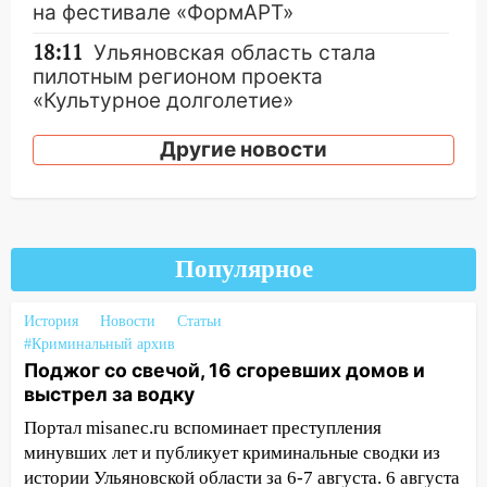
на фестивале «ФормАРТ»
18:11
Ульяновская область стала
пилотным регионом проекта
«Культурное долголетие»
17:16
В реанимацию Ульяновской
Другие новости
областной больницы поступили шесть
новых аппаратов ИВЛ
16:51
В Чердаклинском районе
ремонтируют дороги, ставят остановки
Популярное
и проводят новое освещение
16:35
В Ульяновске установили ещё
История
Новости
Статьи
девять бункеров для крупногабаритного
#Криминальный архив
мусора
Поджог со свечой, 16 сгоревших домов и
выстрел за водку
16:26
В Ульяновске бесплатно покажут
матч «Волги» под открытым небом
Портал misanec.ru вспоминает преступления
минувших лет и публикует криминальные сводки из
16:12
В Ульяновском госуниверситете
истории Ульяновской области за 6-7 августа. 6 августа