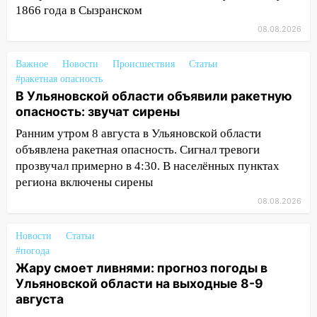
разработают отечественный прибор для
1866 года в Сызранском
цифровой ПЦР
08.08.2026
15:47
Ульяновцы могут вернуть деньги
за абонементы закрывшегося фитнес-
Важное
Новости
Происшествия
Статьи
клуба «Рекорд-Fitness»
#ракетная опасность
В Ульяновской области объявили ракетную
15:34
После вмешательства
опасность: звучат сирены
прокуратуры в селах Ульяновской
области привели в порядок детские
Ранним утром 8 августа в Ульяновской области
площадки
объявлена ракетная опасность. Сигнал тревоги
прозвучал примерно в 4:30. В населённых пунктах
15:27
Прокуратура проверяет
региона включены сирены
капремонт школы в селе Кивать
08.08.2026
15:08
В Кузоватово после прокурорской
проверки обновили разметку на
Новости
Статьи
пешеходных переходах
#погода
Жару смоет ливнями: прогноз погоды в
14:40
На проспекте Гая в Ульяновске
Ульяновской области на выходные 8-9
запретили остановку автомобилей на
августа
50-метровом участке