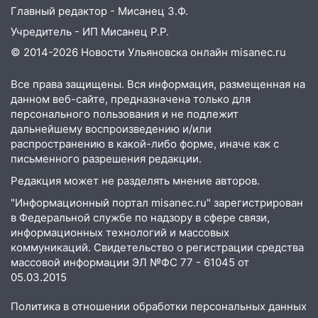
отправили в колонию на 7 и 8 лет
Главный редактор - Мисанец З.Ф.
Учредитель - ИП Мисанец Р.Р.
09:52
Ночью беспилотники сбили над
соседними Татарстаном и Саратовской
© 2014-2026 Новости Ульяновска онлайн
misanec.ru
областью
Все права защищены. Вся информация, размещенная на
09:41
Диана Шурыгина уверовала в
данном веб-сайте, предназначена только для
Бога в СИЗО
персонального пользования и не подлежит
дальнейшему воспроизведению и/или
09:35
В Ульяновске директора фирмы
распространению в какой-либо форме, иначе как с
будут судить за неуплату налогов на 48
письменного разрешения редакции.
млн рублей
Редакция может не разделять мнение авторов.
08:22
Подросток на питбайке сбил
"Информационный портал misanec.ru" зарегистрирован
велосипедистку: пострадали двое
в Федеральной службе по надзору в сфере связи,
07:20
Жара возвращается: ожидается
информационных технологий и массовых
знойный и сухой четверг
коммуникаций. Свидетельство о регистрации средства
массовой информации ЭЛ №ФС 77 - 61045 от
06:00
Под Ульяновском при развороте
05.03.2015
пострадал 38-летний водитель
иномарки
Политика в отношении обработки персональных данных