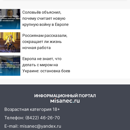
ЕГЭ с 2027 года
Соловьёв объяснил,
11:25
В Ульяновске ИИ будет выявлять
почему считает новую
нарушителей на контейнерных
крупную войну в Европе
площадках
неизбежной
Россиянам рассказали,
11:20
Ульяновская шахматистка
сокращает ли жизнь
Валерия Клейменова выиграла два
ночная работа
золота в составе сборной мира
Европа не знает, что
11:16
В Ульяновске открыли памятную
делать с миром на
доску декабристу Кондратию Рылееву
Украине: остановка боев
грозит для нее хаосом
10:40
В Ульяновске спасатели ночью
нашли потерявшегося в заброшенных
садах 79-летнего мужчину
ИНФОРМАЦИОННЫЙ ПОРТАЛ
10:26
На нескольких улицах Ульяновска
временно отключили холодную воду
Возрастная категория 18+
Телефон: (8422) 46-26-70
10:14
В Ульяновске двоих участников
E-mail: misanec@yandex.ru
коррупционной схемы при ЦГКБ