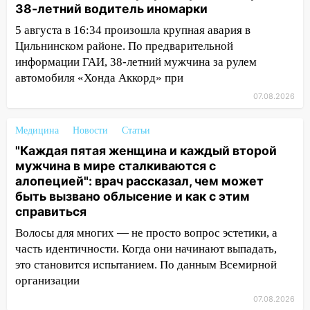
12:34
На Ульяновскую область
38-летний водитель иномарки
надвигается сильнейшая непогода: град
и шквал до 27 м/с
5 августа в 16:34 произошла крупная авария в
Цильнинском районе. По предварительной
12:31
Ульяновец хотел купить иномарку
информации ГАИ, 38-летний мужчина за рулем
из Европы и потерял 760 тысяч рублей
автомобиля «Хонда Аккорд» при
12:20
В Чердаклинском районе
07.08.2026
столкнулись «Лада» и Chevrolet:
пострадал 14-летний подросток
Медицина
Новости
Статьи
"Каждая пятая женщина и каждый второй
12:00
Где есть бензин в Ульяновске 7
мужчина в мире сталкиваются с
августа: список АЗС
алопецией": врач рассказал, чем может
11:50
Заснул рядом с ребёнком и
быть вызвано облысение и как с этим
случайно задушил его: суд вынес
справиться
приговор
Волосы для многих — не просто вопрос эстетики, а
11:38
часть идентичности. Когда они начинают выпадать,
В Ленинском районе пожар
полностью уничтожил дачный дом и
это становится испытанием. По данным Всемирной
сарай
организации
07.08.2026
11:38
В Госдуме предложили отменить