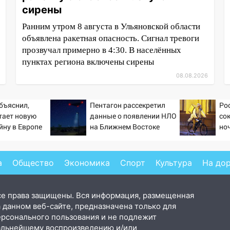
сирены
Ранним утром 8 августа в Ульяновской области
объявлена ракетная опасность. Сигнал тревоги
прозвучал примерно в 4:30. В населённых
пунктах региона включены сирены
08.08.2026
бъяснил,
Пентагон рассекретил
Ро
тает новую
данные о появлении НЛО
со
йну в Европе
на Ближнем Востоке
но
й
а
Общество
Экономика
Спорт
Культура
На до
се права защищены. Вся информация, размещенная
 данном веб-сайте, предназначена только для
ерсонального пользования и не подлежит
альнейшему воспроизведению и/или