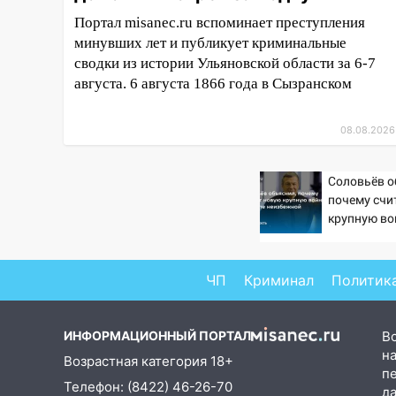
04:47
В Ульяновской области
Портал misanec.ru вспоминает преступления
объявили ракетную опасность:
минувших лет и публикует криминальные
звучат сирены
сводки из истории Ульяновской области за 6-7
07.08.2026
августа. 6 августа 1866 года в Сызранском
20:40
Ульяновские аграрии
смогут купить тракторы с
08.08.2026
отсрочкой платежа до декабря
19:34
В следственном
Соловьёв о
управлении состоялось
почему счи
торжественное мероприятие,
крупную во
неизбежно
приуроченное к празднованию
Дня сотрудника органов
следствия Российской
ЧП
Криминал
Политик
Федерации
19:30
Ульяновцев приглашают
ИНФОРМАЦИОННЫЙ ПОРТАЛ
В
поддержать «Симбирскую
на
Возрастная категория 18+
чебурашку» на фестивале
п
Телефон: (8422) 46-26-70
«ФормАРТ»
д