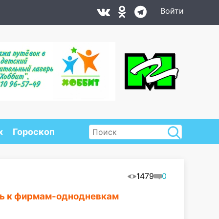
Войти
х
Гороскоп
1479
0
ть к фирмам-однодневкам