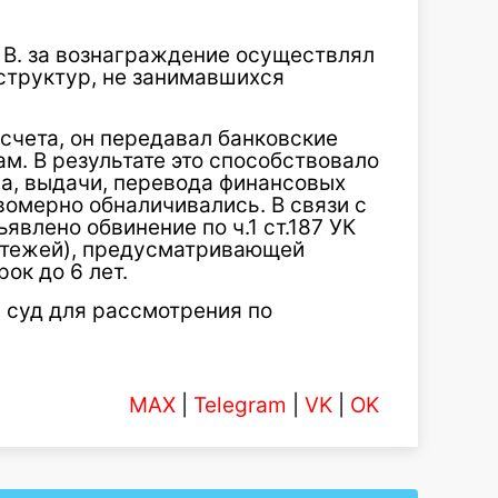
 В. за вознаграждение осуществлял
структур, не занимавшихся
счета, он передавал банковские
м. В результате это способствовало
, выдачи, перевода финансовых
вомерно обналичивались. В связи с
влено обвинение по ч.1 ст.187 УК
атежей), предусматривающей
ок до 6 лет.
 суд для рассмотрения по
MAX
|
Telegram
|
VK
|
OK