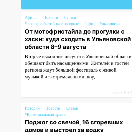
09:28
Дети на дорогах:
пострадали велосипедисты,
мотоциклисты и пешеходы.
Афиша
Новости
Статьи
Обзор крупных аварий в
#афиша событий на выходные
#афиша Ульяновска
Ульяновской области
От мотофристайла до прогулки с
хаски: куда сходить в Ульяновской
08:30
Поджог со свечой, 16
области 8–9 августа
сгоревших домов и выстрел за
водку
Вторые выходные августа в Ульяновской области
обещают быть насыщенными. Жителей и гостей
07:50
Какая погоды будет днем
региона ждут большой фестиваль с живой
8 августа
музыкой и экстремальными шоу,
06:45
Императорский мост в
Ульяновске останется
08.08.2026
закрытым до утра 10 августа
05:18
Судьба готовит сюрприз:
История
Новости
Статьи
гороскоп на 8 августа — кому
#Криминальный архив
повезет с деньгами, а кого
Поджог со свечой, 16 сгоревших
ждет неожиданная встреча
домов и выстрел за водку