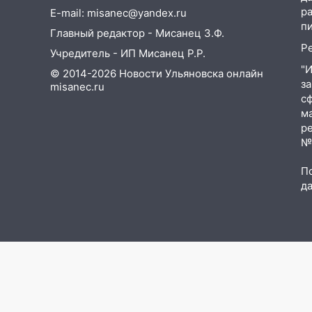
р
E-mail: misanec@yandex.ru
18:11
Ульяновская область
п
Главный редактор - Мисанец З.Ф.
стала пилотным регионом
Р
проекта «Культурное
Учредитель - ИП Мисанец Р.Р.
долголетие»
"
© 2014-2026 Новости Ульяновска онлайн
з
misanec.ru
17:16
В реанимацию
с
Ульяновской областной
м
больницы поступили шесть
р
новых аппаратов ИВЛ
№Ф
16:51
В Чердаклинском районе
П
ремонтируют дороги, ставят
д
остановки и проводят новое
освещение
16:35
В Ульяновске установили
ещё девять бункеров для
крупногабаритного мусора
16:26
В Ульяновске бесплатно
покажут матч «Волги» под