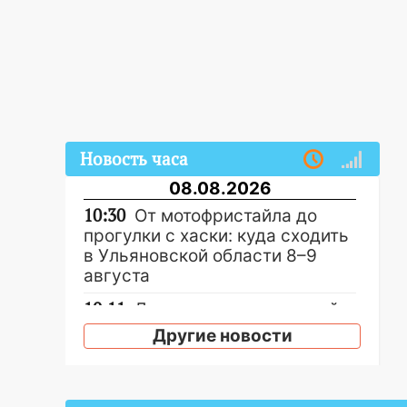
Новость часа
08.08.2026
10:30
От мотофристайла до
прогулки с хаски: куда сходить
в Ульяновской области 8–9
августа
10:11
Директора ульяновской
«Нефтяной топливной
Другие новости
компании» будут судить за
неуплату 48,4 млн рублей
налогов