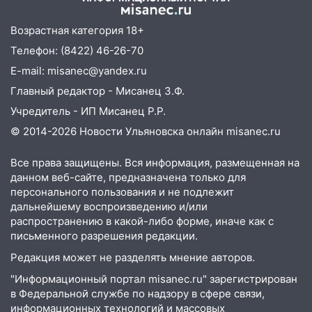
09:39
В Ульяновске будут судить десять
наркодилеров, снабжавших две области
Возрастная категория 18+
Телефон: (8422) 46-26-70
09:25
Вынесли приговор дебоширам,
избившим мужчину в трамвае
E-mail: misanec@yandex.ru
Главный редактор - Мисанец З.Ф.
08:27
Ульяновская полиция получила
Учредитель - ИП Мисанец Р.Р.
один из шести уникальных автомобилей
в России
© 2014-2026 Новости Ульяновска онлайн
misanec.ru
07:02
Жара отступит: какой будет
Все права защищены. Вся информация, размещенная на
погода в Ульяновске днем 5 августа
данном веб-сайте, предназначена только для
персонального пользования и не подлежит
06:10
Двое мигрантов изнасиловали 13-
дальнейшему воспроизведению и/или
летнюю девочку в центре Ульяновска
распространению в какой-либо форме, иначе как с
06:00
Мертвеца выкопали, посадили в
письменного разрешения редакции.
мешок и попытались утопить в Волге
Редакция может не разделять мнение авторов.
05:30
Астрологи назвали самый
"Информационный портал misanec.ru" зарегистрирован
опасный день августа: что ждет каждый
в Федеральной службе по надзору в сфере связи,
знак 5 августа
информационных технологий и массовых