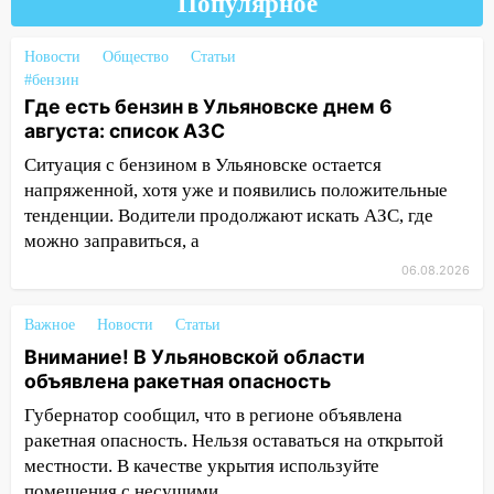
Популярное
07:18
В Ульяновск идет
тридцатиградусная жара: какая будет
Новости
Общество
Статьи
погода в четверг
#бензин
06:00
Четыре года борьбы: ульяновские
Где есть бензин в Ульяновске днем 6
юристы помогли женщине засудить УК
августа: список АЗС
за плесень на стенах
Ситуация с бензином в Ульяновске остается
напряженной, хотя уже и появились положительные
05:00
Кому 6 августа звезды сулят
тенденции. Водители продолжают искать АЗС, где
прибыль, а кому — испытания на
прочность
можно заправиться, а
06.08.2026
05.08.2026
22:58
Соцсети: на проспекте Тюленева
Важное
Новости
Статьи
ДТП с мотоциклистом
Внимание! В Ульяновской области
20:22
Мошенники обманули 92-летнюю
объявлена ракетная опасность
жительницу Ульяновской области
Губернатор сообщил, что в регионе объявлена
19:14
Житель Ульяновской области
ракетная опасность. Нельзя оставаться на открытой
подвез троих незнакомцев на трассе и
местности. В качестве укрытия используйте
заработал уголовное дело
помещения с несущими