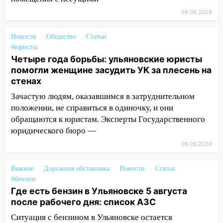
06.08.2026
18:14
Прогноз погоды на 6 августа в
Ульяновской области
Новости
Общество
Статьи
18:00
Мотофристайл, рок и силовой
#юристы
экстрим: в Ульяновске пройдет
Четыре года борьбы: ульяновские юристы
большой фестиваль «Наше время»
помогли женщине засудить УК за плесень на
стенах
17:30
Где есть бензин в Ульяновске 5
августа после рабочего дня: список АЗС
Зачастую людям, оказавшимся в затруднительном
положении, не справиться в одиночку, и они
17:05
«Обыск» по видеосвязи: в
обращаются к юристам. Эксперты Государственного
Ульяновске задержали 19-летнюю
юридического бюро —
сообщницу мошенников
06.08.2026
16:12
Едва не перерезал горло: в
Вешкайме посиделки с судимым
Важное
Дорожная обстановка
Новости
Статьи
знакомым закончились для женщины
#бензин
больницей
Где есть бензин в Ульяновске 5 августа
после рабочего дня: список АЗС
16:06
18-летняя девушка без прав
перевернулась на мопеде и попала в
Ситуация с бензином в Ульяновске остается