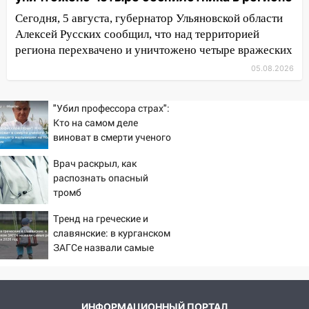
припаркованный автомобиль
Сегодня, 5 августа, губернатор Ульяновской области
Алексей Русских сообщил, что над территорией
12:37
Переезжал «зебру» на
региона перехвачено и уничтожено четыре вражеских
велосипеде и попал под колеса
05.08.2026
12:18
Вспыхнул изнутри: в
Железнодорожном районе горела дача
"Убил профессора страх":
11:33
В Засвияжье под колёса авто
Кто на самом деле
попал мужчина
виноват в смерти ученого
Зезина, остановившего
11:17
В Радищевском районе сгорели
Врач раскрыл, как
мальчишек на поле с
хозяйственные постройки
распознать опасный
горохом
тромб
11:00
В Канадее горел жилой дом
Тренд на греческие и
10:18
Губернатор Ульяновской области:
славянские: в курганском
уничтожено четыре беспилотника в
ЗАГСе назвали самые
регионе
редкие имена за 2026 год
10:00
В Ульяновске дотла сгорел
легковой автомобиль
ИНФОРМАЦИОННЫЙ ПОРТАЛ