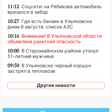
11:12
Соцсети: на Рябикова автомобиль
врезался в забор
10:27
Где есть бензин в Ульяновске
днем 6 августа: список АЗС
10:16
Внимание! В Ульяновской области
объявлена ракетная опасность
10:00
В Старомайнском районе утонул
51-летний мужчина
09:50
В Ульяновске черный коршун
застрял в тепловозе
09:44
Ульяновские спасатели помогли
Другие новости
юному велосипедисту на улице
Чернышевского
08:21
В Заволжском районе украли два
велосипеда