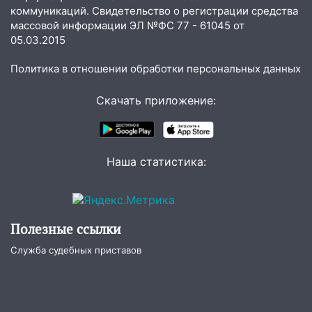
коммуникаций. Свидетельство о регистрации средства
04.08.2026
массовой информации ЭЛ №ФС 77 - 61045 от
23:27
Прокуратура проверяет
05.03.2015
капремонт школы в посёлке Налейка
Политика в отношении обработки персональных данных
22:33
Прокуратура проверяет
спортивные объекты в Старой Майне
Скачать приложение:
21:01
Ульяновцев приглашают сдать
кровь: День донора пройдёт 6 августа
20:17
Ульяновская область девятую
Наша статистика:
неделю подряд удерживает самые
низкие цены на подсолнечное масло
19:33
Коровы-рекордсменки: в
Полезные ссылки
Ульяновской области выросли надои
молока
Служба судебных приставов
18:20
В Ульяновской области до конца
года благоустроят 20 родников