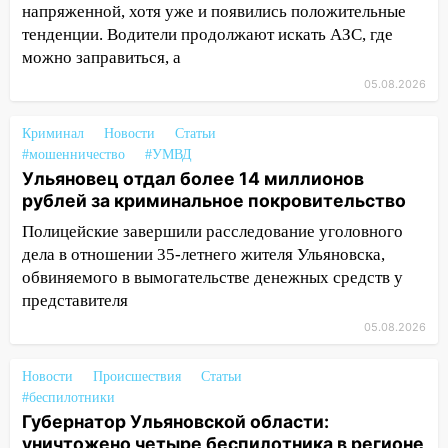
больницу
напряженной, хотя уже и появились положительные
тенденции. Водители продолжают искать АЗС, где
15:59
Ульяновец отдал более 14
можно заправиться, а
миллионов рублей за криминальное
05.08.2026
покровительство
15:32
На «кольце» кроссовер сбил 18-
Криминал
Новости
Статьи
летнего мопедиста
#мошенничество
#УМВД
Ульяновец отдал более 14 миллионов
15:00
В Ульяновске после тройного ДТП
рублей за криминальное покровительство
госпитализировали 25-летнего байкера
Полицейские завершили расследование уголовного
14:32
На Ульяновскую область
дела в отношении 35-летнего жителя Ульяновска,
надвигается жара
обвиняемого в вымогательстве денежных средств у
представителя
14:08
Пешеход переходил по «зебре»:
подробности серьезной аварии на
05.08.2026
Фруктовой
Новости
Происшествия
Статьи
13:30
В Димитровграде на улице
#беспилотники
Трудовой горело здание
Губернатор Ульяновской области:
уничтожено четыре беспилотника в регионе
13:00
Водитель без прав врезался в