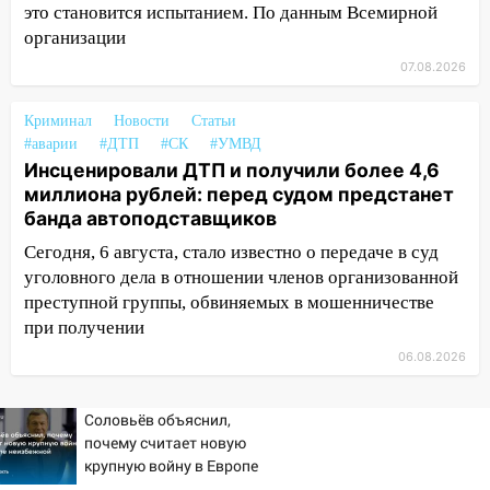
это становится испытанием. По данным Всемирной
13:20
В Ульяновске за один день
организации
обокрали женщину на пляже и
07.08.2026
подростка в сквере
13:01
В Димитровграде мужчина
Криминал
Новости
Статьи
выбросил из машины страйкбольную
#аварии
#ДТП
#СК
#УМВД
гранату: его задержали
Инсценировали ДТП и получили более 4,6
миллиона рублей: перед судом предстанет
12:34
На Ульяновскую область
банда автоподставщиков
надвигается сильнейшая непогода: град
и шквал до 27 м/с
Сегодня, 6 августа, стало известно о передаче в суд
уголовного дела в отношении членов организованной
12:31
Ульяновец хотел купить иномарку
преступной группы, обвиняемых в мошенничестве
из Европы и потерял 760 тысяч рублей
при получении
12:20
В Чердаклинском районе
06.08.2026
столкнулись «Лада» и Chevrolet:
пострадал 14-летний подросток
Соловьёв объяснил,
12:00
почему считает новую
Где есть бензин в Ульяновске 7
крупную войну в Европе
августа: список АЗС
неизбежной