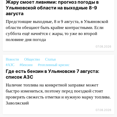
Жару смоет ливнями: прогноз погоды в
16:35
В Ульяновске установили ещё
Ульяновской области на выходные 8-9
девять бункеров для крупногабаритного
августа
мусора
Предстоящие выходные, 8 и 9 августа, в Ульяновской
области обещают быть крайне контрастными. Если
16:26
В Ульяновске бесплатно покажут
суббота ещё начнётся с жары, то уже во второй
матч «Волги» под открытым небом
половине дня погода
16:12
В Ульяновском госуниверситете
07.08.2026
разработают отечественный прибор для
цифровой ПЦР
Новости
Общество
Статьи
15:47
Ульяновцы могут вернуть деньги
#АЗС
#бензин
#топливный кризис
за абонементы закрывшегося фитнес-
Где есть бензин в Ульяновске 7 августа:
клуба «Рекорд-Fitness»
список АЗС
Наличие топлива на конкретной заправке может
15:34
После вмешательства
быстро измениться, поэтому перед поездкой стоит
прокуратуры в селах Ульяновской
проверять свежесть отметки и нужную марку топлива.
области привели в порядок детские
Заволжский
площадки
07.08.2026
15:27
Прокуратура проверяет