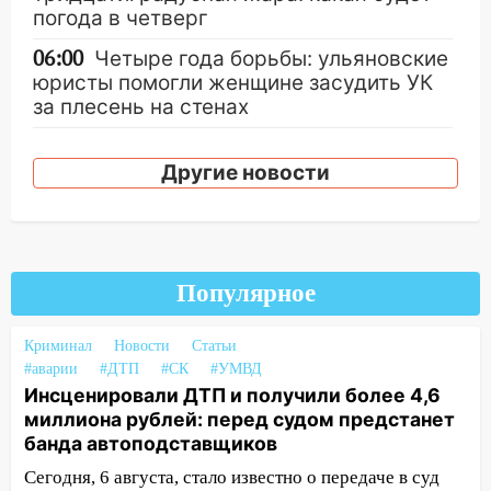
погода в четверг
06:00
Четыре года борьбы: ульяновские
юристы помогли женщине засудить УК
за плесень на стенах
05:00
Кому 6 августа звезды сулят
прибыль, а кому — испытания на
Другие новости
прочность
05.08.2026
22:58
Соцсети: на проспекте Тюленева
ДТП с мотоциклистом
Популярное
20:22
Мошенники обманули 92-летнюю
Криминал
Новости
Статьи
жительницу Ульяновской области
#аварии
#ДТП
#СК
#УМВД
19:14
Житель Ульяновской области
Инсценировали ДТП и получили более 4,6
подвез троих незнакомцев на трассе и
миллиона рублей: перед судом предстанет
заработал уголовное дело
банда автоподставщиков
Сегодня, 6 августа, стало известно о передаче в суд
18:14
Прогноз погоды на 6 августа в