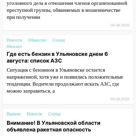
уголовного дела в отношении членов организованной
Ульяновской области
преступной группы, обвиняемых в мошенничестве
18:00
Мотофристайл, рок и силовой
при получении
экстрим: в Ульяновске пройдет
06.08.2026
большой фестиваль «Наше время»
17:30
Где есть бензин в Ульяновске 5
Новости
Общество
Статьи
августа после рабочего дня: список АЗС
#бензин
Где есть бензин в Ульяновске днем 6
17:05
«Обыск» по видеосвязи: в
августа: список АЗС
Ульяновске задержали 19-летнюю
Ситуация с бензином в Ульяновске остается
сообщницу мошенников
напряженной, хотя уже и появились положительные
16:12
Едва не перерезал горло: в
тенденции. Водители продолжают искать АЗС, где
Вешкайме посиделки с судимым
можно заправиться, а
знакомым закончились для женщины
06.08.2026
больницей
16:06
18-летняя девушка без прав
Важное
Новости
Статьи
перевернулась на мопеде и попала в
Внимание! В Ульяновской области
больницу
объявлена ракетная опасность