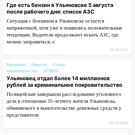
12:37
Переезжал «зебру» на
Где есть бензин в Ульяновске 5 августа
велосипеде и попал под колеса
после рабочего дня: список АЗС
Ситуация с бензином в Ульяновске остается
12:18
Вспыхнул изнутри: в
напряженной, хотя уже и появились положительные
Железнодорожном районе горела дача
тенденции. Водители продолжают искать АЗС, где
11:33
В Засвияжье под колёса авто
можно заправиться, а
попал мужчина
05.08.2026
11:17
В Радищевском районе сгорели
хозяйственные постройки
Криминал
Новости
Статьи
#мошенничество
#УМВД
11:00
В Канадее горел жилой дом
Ульяновец отдал более 14 миллионов
рублей за криминальное покровительство
10:18
Губернатор Ульяновской области:
уничтожено четыре беспилотника в
Полицейские завершили расследование уголовного
регионе
дела в отношении 35-летнего жителя Ульяновска,
обвиняемого в вымогательстве денежных средств у
10:00
В Ульяновске дотла сгорел
представителя
легковой автомобиль
05.08.2026
09:39
В Ульяновске будут судить десять