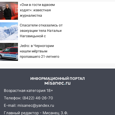
наркодилеров, снабжавших две области
«Они в гости вдвоем
09:25
Вынесли приговор дебоширам,
ходят»: известная
избившим мужчину в трамвае
журналистка
подтвердила роман
08:27
Ульяновская полиция получила
Спасатели отказались от
Бондарчука и Исаковой
один из шести уникальных автомобилей
эвакуации тела Натальи
Наговицыной с
в России
семитысячника
07:02
Jedro: в Черногории
Жара отступит: какой будет
нашли мёртвым
погода в Ульяновске днем 5 августа
пропавшего 21-летнего
06:10
Двое мигрантов изнасиловали 13-
россиянина
летнюю девочку в центре Ульяновска
06:00
Мертвеца выкопали, посадили в
ИНФОРМАЦИОННЫЙ ПОРТАЛ
мешок и попытались утопить в Волге
Возрастная категория 18+
05:30
Астрологи назвали самый
опасный день августа: что ждет каждый
Телефон: (8422) 46-26-70
знак 5 августа
E-mail: misanec@yandex.ru
04.08.2026
Главный редактор - Мисанец З.Ф.