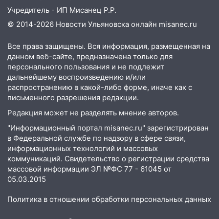
23:27
Прокуратура проверяет
Учредитель - ИП Мисанец Р.Р.
капремонт школы в посёлке Налейка
© 2014-2026 Новости Ульяновска онлайн
misanec.ru
22:33
Прокуратура проверяет
спортивные объекты в Старой Майне
Все права защищены. Вся информация, размещенная на
данном веб-сайте, предназначена только для
21:01
Ульяновцев приглашают сдать
персонального пользования и не подлежит
кровь: День донора пройдёт 6 августа
дальнейшему воспроизведению и/или
распространению в какой-либо форме, иначе как с
20:17
Ульяновская область девятую
письменного разрешения редакции.
неделю подряд удерживает самые
Редакция может не разделять мнение авторов.
низкие цены на подсолнечное масло
"Информационный портал misanec.ru" зарегистрирован
19:33
Коровы-рекордсменки: в
в Федеральной службе по надзору в сфере связи,
Ульяновской области выросли надои
информационных технологий и массовых
молока
коммуникаций. Свидетельство о регистрации средства
массовой информации ЭЛ №ФС 77 - 61045 от
18:20
В Ульяновской области до конца
05.03.2015
года благоустроят 20 родников
Политика в отношении обработки персональных данных
17:27
В Ульяновской области 114 детей-
сирот получили жильё с начала года