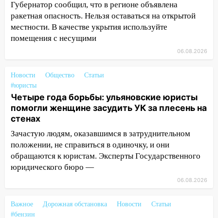
15:59
Ульяновец отдал более 14
Губернатор сообщил, что в регионе объявлена
миллионов рублей за криминальное
ракетная опасность. Нельзя оставаться на открытой
покровительство
местности. В качестве укрытия используйте
помещения с несущими
15:32
На «кольце» кроссовер сбил 18-
летнего мопедиста
06.08.2026
15:00
В Ульяновске после тройного ДТП
Новости
Общество
Статьи
госпитализировали 25-летнего байкера
#юристы
Четыре года борьбы: ульяновские юристы
14:32
На Ульяновскую область
помогли женщине засудить УК за плесень на
надвигается жара
стенах
14:08
Пешеход переходил по «зебре»:
Зачастую людям, оказавшимся в затруднительном
подробности серьезной аварии на
положении, не справиться в одиночку, и они
Фруктовой
обращаются к юристам. Эксперты Государственного
13:30
юридического бюро —
В Димитровграде на улице
Трудовой горело здание
06.08.2026
13:00
Водитель без прав врезался в
Важное
Дорожная обстановка
Новости
Статьи
припаркованный автомобиль
#бензин