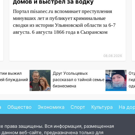
домов и выстрел за водку
Портал misanec.ru вспоминает преступления
минувших лет и публикует криминальные
сводки из истории Ульяновской области за 6-7
августа. 6 августа 1866 года в Сызранском
08.08.2026
утии выжил
Друг Усольцевых
От
ней блужданий
рассказал о тайной семье
ги
бизнесмена
од
ма
рас
ны
а
Общество
Экономика
Спорт
Культура
На до
се права защищены. Вся информация, размещенная
 данном веб-сайте, предназначена только для