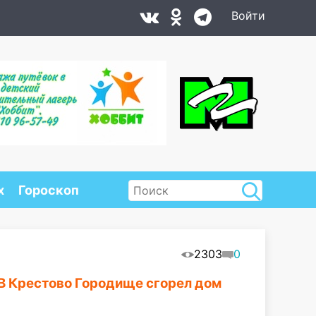
Войти
х
Гороскоп
2303
0
 В Крестово Городище сгорел дом