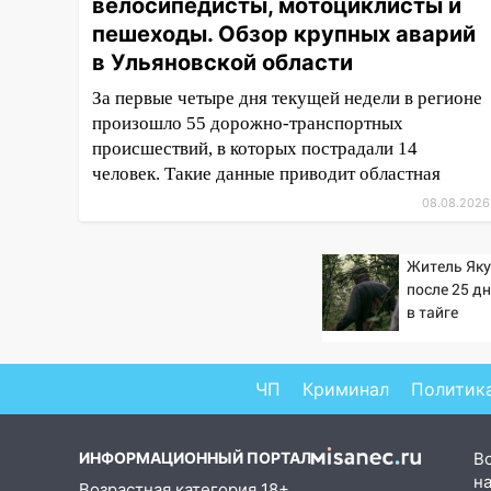
Ульяновской области
велосипедисты, мотоциклисты и
пешеходы. Обзор крупных аварий
08:30
Поджог со свечой, 16
в Ульяновской области
сгоревших домов и выстрел за
водку
За первые четыре дня текущей недели в регионе
произошло 55 дорожно-транспортных
07:50
Какая погоды будет днем
происшествий, в которых пострадали 14
8 августа
человек. Такие данные приводит областная
06:45
Императорский мост в
08.08.2026
Ульяновске останется
закрытым до утра 10 августа
Житель Як
05:18
Судьба готовит сюрприз:
после 25 д
гороскоп на 8 августа — кому
в тайге
повезет с деньгами, а кого
ждет неожиданная встреча
ЧП
Криминал
Политик
04:47
В Ульяновской области
объявили ракетную опасность:
звучат сирены
ИНФОРМАЦИОННЫЙ ПОРТАЛ
В
07.08.2026
на
Возрастная категория 18+