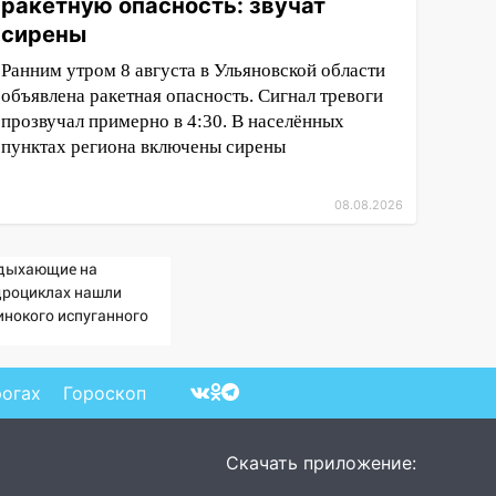
ракетную опасность: звучат
сирены
Ранним утром 8 августа в Ульяновской области
объявлена ракетная опасность. Сигнал тревоги
прозвучал примерно в 4:30. В населённых
пунктах региона включены сирены
08.08.2026
дыхающие на
дроциклах нашли
инокого испуганного
льчика на лодке: он
сказал, что его папа
рнул и пропал
рогах
Гороскоп
Скачать приложение: