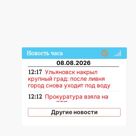
Новость часа
08.08.2026
12:17
Ульяновск накрыл
крупный град: после ливня
город снова уходит под воду
12:12
Прокуратура взяла на
контроль ДТП с шестилетним
ребёнком на улице Федерации
Другие новости
12:01
Пьяная женщина сбила
шестилетнего ребёнка на
улице Федерации: возбуждено