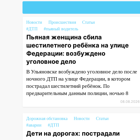
уголовное дело
11:16
В Ульяновске ищут 37-
Новости
Происшествия
Статьи
летнего мужчину, пропавшего
#ДТП
#пьяный водитель
ещё 19 июля
Пьяная женщина сбила
10:30
От мотофристайла до
шестилетнего ребёнка на улице
прогулки с хаски: куда сходить
Федерации: возбуждено
в Ульяновской области 8–9
уголовное дело
августа
В Ульяновске возбуждено уголовное дело после
10:11
Директора ульяновской
ночного ДТП на улице Федерации, в котором
«Нефтяной топливной
пострадал шестилетний ребёнок. По
компании» будут судить за
предварительным данным полиции, ночью 8
неуплату 48,4 млн рублей
налогов
08.08.2026
09:28
Дети на дорогах:
Дорожная обстановка
Новости
Статьи
пострадали велосипедисты,
#аварии
#ДТП
мотоциклисты и пешеходы.
Дети на дорогах: пострадали
Обзор крупных аварий в