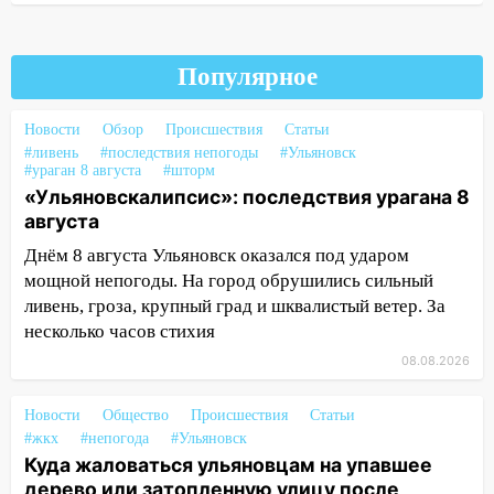
области на 9 августа
16:34
Из-за мощной непогоды в
Популярное
Ульяновске отменили фестиваль «Наше
время»
Новости
Обзор
Происшествия
Статьи
16:17
Мелекесский район первым в
#ливень
#последствия непогоды
#Ульяновск
Ульяновской области намолотил более
#ураган 8 августа
#шторм
100 тысяч тонн зерна
«Ульяновскалипсис»: последствия урагана 8
августа
15:17
В колледжи и техникумы
Днём 8 августа Ульяновск оказался под ударом
Ульяновской области подали более 10
мощной непогоды. На город обрушились сильный
тысяч заявлений
ливень, гроза, крупный град и шквалистый ветер. За
15:04
Фоторепортаж с улиц Ульяновска
несколько часов стихия
после шторма: поваленные деревья и
08.08.2026
затопленные улицы
14:28
Ураган вырвал остановку на улице
Новости
Общество
Происшествия
Статьи
Деева в Заволжье
#жкх
#непогода
#Ульяновск
Куда жаловаться ульяновцам на упавшее
14:26
Жители Ульяновска сами
дерево или затопленную улицу после