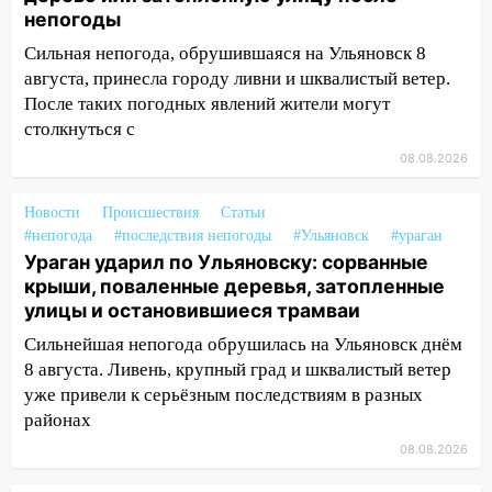
пытаются расчистить ливнёвки, не
непогоды
дождавшись коммунальщиков
Сильная непогода, обрушившаяся на Ульяновск 8
14:16
Шторм продолжает ломать город:
августа, принесла городу ливни и шквалистый ветер.
на улице Любови Шевцовой рухнул
После таких погодных явлений жители могут
светофор
столкнуться с
14:14
08.08.2026
Студента из Ульяновска обманули
мошенники под видом преподавателя
Новости
Происшествия
Статьи
14:12
Куда жаловаться ульяновцам на
#непогода
#последствия непогоды
#Ульяновск
#ураган
упавшее дерево или затопленную улицу
Ураган ударил по Ульяновску: сорванные
после непогоды
крыши, поваленные деревья, затопленные
улицы и остановившиеся трамваи
13:59
В Новом городе ураганным
ветром сорвало опалубку со
Сильнейшая непогода обрушилась на Ульяновск днём
строящегося дома
8 августа. Ливень, крупный град и шквалистый ветер
уже привели к серьёзным последствиям в разных
13:54
В мэрии Ульяновска рассказали,
районах
как устраняют последствия мощного
08.08.2026
шторма