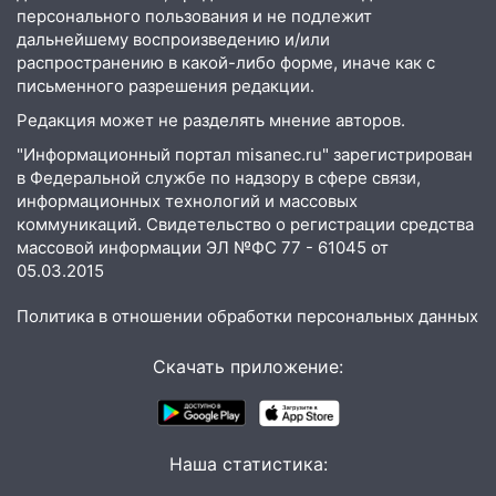
Ульяновской области
персонального пользования и не подлежит
дальнейшему воспроизведению и/или
08:30
Поджог со свечой, 16 сгоревших
распространению в какой-либо форме, иначе как с
домов и выстрел за водку
письменного разрешения редакции.
07:50
Редакция может не разделять мнение авторов.
Какая погоды будет днем 8
августа
"Информационный портал misanec.ru" зарегистрирован
в Федеральной службе по надзору в сфере связи,
06:45
Императорский мост в
информационных технологий и массовых
Ульяновске останется закрытым до
коммуникаций. Свидетельство о регистрации средства
утра 10 августа
массовой информации ЭЛ №ФС 77 - 61045 от
05.03.2015
05:18
Судьба готовит сюрприз: гороскоп
на 8 августа — кому повезет с
Политика в отношении обработки персональных данных
деньгами, а кого ждет неожиданная
встреча
Скачать приложение:
04:47
В Ульяновской области объявили
ракетную опасность: звучат сирены
07.08.2026
Наша статистика:
20:40
Ульяновские аграрии смогут