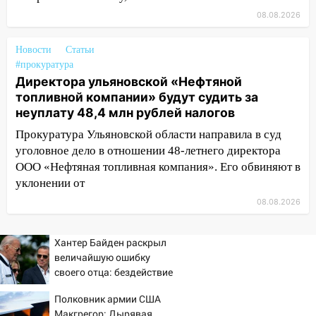
знакомого 191 тысячу рублей
08.08.2026
13:14
Ураган оторвал светофор на
Новости
Статьи
проспекте Филатова в Ульяновске
#прокуратура
13:12
Дерево пробило крышу дома на
Директора ульяновской «Нефтяной
Новгородской в Ульяновске и рухнуло
топливной компании» будут судить за
на электрощит
неуплату 48,4 млн рублей налогов
Прокуратура Ульяновской области направила в суд
13:10
В Заволжском районе дерево
уголовное дело в отношении 48-летнего директора
упало во дворе
ООО «Нефтяная топливная компания». Его обвиняют в
13:08
Ураган ударил по Ульяновску:
уклонении от
сорванные крыши, поваленные деревья,
08.08.2026
затопленные улицы и остановившиеся
трамваи
Хантер Байден раскрыл
12:17
Ульяновск накрыл крупный град:
величайшую ошибку
после ливня город снова уходит под
своего отца: бездействие
воду
против Трампа
Полковник армии США
12:12
Прокуратура взяла на контроль
Макгрегор: Дырявая