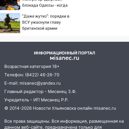
ДТП с шестилетним ребёнком на улице
блокада Одессы - когда
Федерации
же в командовании ВМФ
"Даже жутко": порядки в
России за это полетят
12:01
Пьяная женщина сбила
ВСУ ужаснули главу
головы?
шестилетнего ребёнка на улице
британской армии
Федерации: возбуждено уголовное дело
11:16
В Ульяновске ищут 37-летнего
мужчину, пропавшего ещё 19 июля
ИНФОРМАЦИОННЫЙ ПОРТАЛ
10:30
От мотофристайла до прогулки с
Возрастная категория 18+
хаски: куда сходить в Ульяновской
области 8–9 августа
Телефон: (8422) 46-26-70
E-mail: misanec@yandex.ru
10:11
Директора ульяновской
«Нефтяной топливной компании» будут
Главный редактор - Мисанец З.Ф.
судить за неуплату 48,4 млн рублей
Учредитель - ИП Мисанец Р.Р.
налогов
© 2014-2026 Новости Ульяновска онлайн
misanec.ru
09:28
Дети на дорогах: пострадали
велосипедисты, мотоциклисты и
Все права защищены. Вся информация, размещенная на
пешеходы. Обзор крупных аварий в
данном веб-сайте, предназначена только для