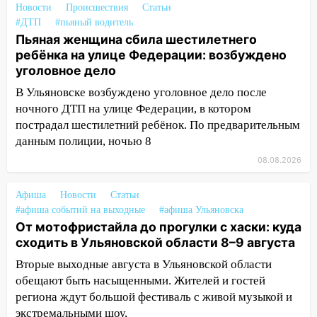
13:49
Стихия продолжает крушить
Новости
Происшествия
Статьи
Ульяновск: дерево рухнуло на дом на
#ДТП
#пьяный водитель
Орджоникидзе
Пьяная женщина сбила шестилетнего
ребёнка на улице Федерации: возбуждено
13:47
На Нижней Террасе мощным
уголовное дело
ветром вырвало дерево с корнем
В Ульяновске возбуждено уголовное дело после
13:46
Сильный ветер сорвал крышу с
ночного ДТП на улице Федерации, в котором
СТО на проспекте Созидателей
пострадал шестилетний ребёнок. По предварительным
данным полиции, ночью 8
13:35
Непогода продолжает бить по
транспорту: в Ульяновске трамвай
08.08.2026
сошёл с рельсов
Афиша
Новости
Статьи
13:22
Упавшие деревья перекрыли
#афиша событий на выходные
#афиша Ульяновска
дороги в Ульяновске: фото
От мотофристайла до прогулки с хаски: куда
13:17
Непогода в Ульяновске не
сходить в Ульяновской области 8–9 августа
закончится сегодня: сильные ливни
Вторые выходные августа в Ульяновской области
сохранятся 9 августа
обещают быть насыщенными. Жителей и гостей
региона ждут большой фестиваль с живой музыкой и
13:15
Трижды «брал в долг» без спроса:
экстремальными шоу,
житель Вешкаймского района похитил у