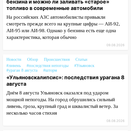
бензина и можно ли заливать «старое»
время»
топливо в современные автомобили
16:17
Мелекесский район первым в
На российских АЗС автомобилисты привыкли
Ульяновской области намолотил более
смотреть прежде всего на крупные цифры — АИ-92,
100 тысяч тонн зерна
АИ-95 или АИ-98. Однако у бензина есть еще одна
15:17
В колледжи и техникумы
характеристика, которая обычно
Ульяновской области подали более 10
09.08.2026
тысяч заявлений
15:04
Фоторепортаж с улиц Ульяновска
Новости
Обзор
Происшествия
Статьи
после шторма: поваленные деревья и
#ливень
#последствия непогоды
#Ульяновск
#ураган 8 августа
#шторм
затопленные улицы
«Ульяновскалипсис»: последствия урагана 8
14:28
Ураган вырвал остановку на улице
августа
Деева в Заволжье
Днём 8 августа Ульяновск оказался под ударом
мощной непогоды. На город обрушились сильный
14:26
Жители Ульяновска сами
ливень, гроза, крупный град и шквалистый ветер. За
пытаются расчистить ливнёвки, не
несколько часов стихия
дождавшись коммунальщиков
08.08.2026
14:16
Шторм продолжает ломать город: