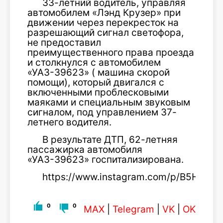
33-летний водитель, управляя
автомобилем «Лэнд Крузер» при
движении через перекресток на
разрешающий сигнал светофора,
не предоставил
преимущественного права проезда
и столкнулся с автомобилем
«УАЗ-39623» ( машина скорой
помощи), который двигался с
включенными проблесковыми
маяками и специальным звуковым
сигналом, под управлением 37-
летнего водителя.
В результате ДТП, 62-летняя
пассажирка автомобиля
«УАЗ-39623» госпитализирована.
https://www.instagram.com/p/B5HklfSK
0
0
MAX
|
Telegram
|
VK
|
OK