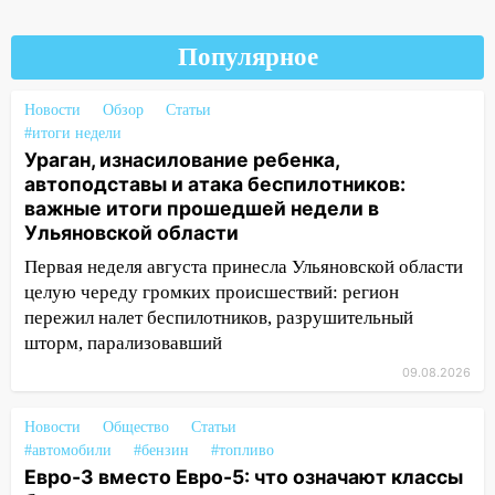
три знака получат шанс, который нельзя
упустить
Популярное
08.08.2026
20:10
Во время урагана в Ульяновске на
Новости
Обзор
Статьи
Волге перевернулась лодка
#итоги недели
Ураган, изнасилование ребенка,
19:55
В Ульяновске упавшее дерево
автоподставы и атака беспилотников:
заблокировало в машине двух женщин
важные итоги прошедшей недели в
17:15
Ульяновской области
В Ульяновской области
ремонтируют девять мостов: один уже
Первая неделя августа принесла Ульяновской области
готов, ещё два — почти завершены
целую череду громких происшествий: регион
пережил налет беспилотников, разрушительный
17:00
«Ульяновскалипсис»: последствия
шторм, парализовавший
урагана 8 августа
09.08.2026
16:38
Прогноз погоды в Ульяновской
области на 9 августа
Новости
Общество
Статьи
16:34
Из-за мощной непогоды в
#автомобили
#бензин
#топливо
Евро-3 вместо Евро-5: что означают классы
Ульяновске отменили фестиваль «Наше