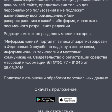
шестилетнего ребёнка на улице
данном веб-сайте, предназначена только для
Федерации: возбуждено уголовное дело
персонального пользования и не подлежит
11:16
дальнейшему воспроизведению и/или
В Ульяновске ищут 37-летнего
распространению в какой-либо форме, иначе как с
мужчину, пропавшего ещё 19 июля
письменного разрешения редакции.
10:30
От мотофристайла до прогулки с
Редакция может не разделять мнение авторов.
хаски: куда сходить в Ульяновской
области 8–9 августа
"Информационный портал misanec.ru" зарегистрирован
в Федеральной службе по надзору в сфере связи,
10:11
Директора ульяновской
информационных технологий и массовых
«Нефтяной топливной компании» будут
коммуникаций. Свидетельство о регистрации средства
судить за неуплату 48,4 млн рублей
массовой информации ЭЛ №ФС 77 - 61045 от
налогов
05.03.2015
09:28
Дети на дорогах: пострадали
Политика в отношении обработки персональных данных
велосипедисты, мотоциклисты и
пешеходы. Обзор крупных аварий в
Скачать приложение:
Ульяновской области
08:30
Поджог со свечой, 16 сгоревших
домов и выстрел за водку
Наша статистика: