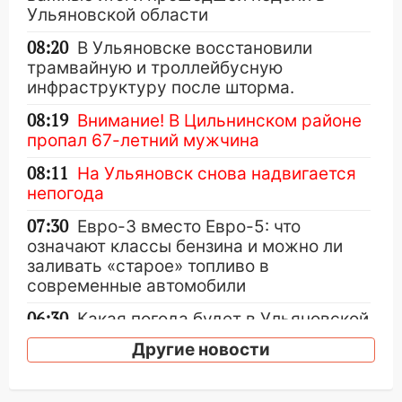
Ульяновской области
08:20
В Ульяновске восстановили
трамвайную и троллейбусную
инфраструктуру после шторма.
08:19
Внимание! В Цильнинском районе
пропал 67-летний мужчина
08:11
На Ульяновск снова надвигается
непогода
07:30
Евро-3 вместо Евро-5: что
означают классы бензина и можно ли
заливать «старое» топливо в
современные автомобили
06:30
Какая погода будет в Ульяновской
области днем 9 августа
Другие новости
05:05
День, когда всё может
измениться: гороскоп на 9 августа —