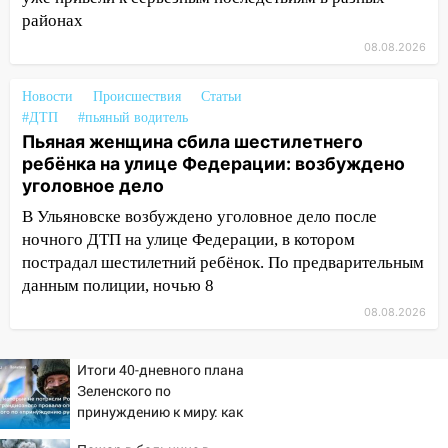
ветром вырвало дерево с корнем
районах
08.08.2026
13:46
Сильный ветер сорвал крышу с
СТО на проспекте Созидателей
Новости
Происшествия
Статьи
13:35
Непогода продолжает бить по
#ДТП
#пьяный водитель
транспорту: в Ульяновске трамвай
Пьяная женщина сбила шестилетнего
сошёл с рельсов
ребёнка на улице Федерации: возбуждено
уголовное дело
13:22
Упавшие деревья перекрыли
дороги в Ульяновске: фото
В Ульяновске возбуждено уголовное дело после
ночного ДТП на улице Федерации, в котором
13:17
Непогода в Ульяновске не
пострадал шестилетний ребёнок. По предварительным
закончится сегодня: сильные ливни
данным полиции, ночью 8
сохранятся 9 августа
08.08.2026
13:15
Трижды «брал в долг» без спроса:
житель Вешкаймского района похитил у
Итоги 40-дневного плана
знакомого 191 тысячу рублей
Зеленского по
13:14
принуждению к миру: как
Ураган оторвал светофор на
ответила Россия, полный
проспекте Филатова в Ульяновске