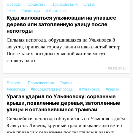
на улице Любови Шевцовой рухнул
Новости
Общество
Происшествия
Статьи
светофор
#жкх
#непогода
#Ульяновск
14:14
Студента из Ульяновска обманули
Куда жаловаться ульяновцам на упавшее
мошенники под видом преподавателя
дерево или затопленную улицу после
непогоды
14:12
Куда жаловаться ульяновцам на
Сильная непогода, обрушившаяся на Ульяновск 8
упавшее дерево или затопленную улицу
августа, принесла городу ливни и шквалистый ветер.
после непогоды
После таких погодных явлений жители могут
13:59
В Новом городе ураганным
столкнуться с
ветром сорвало опалубку со
08.08.2026
строящегося дома
13:54
В мэрии Ульяновска рассказали,
Новости
Происшествия
Статьи
как устраняют последствия мощного
#непогода
#последствия непогоды
#Ульяновск
#ураган
шторма
Ураган ударил по Ульяновску: сорванные
крыши, поваленные деревья, затопленные
13:49
Стихия продолжает крушить
улицы и остановившиеся трамваи
Ульяновск: дерево рухнуло на дом на
Сильнейшая непогода обрушилась на Ульяновск днём
Орджоникидзе
8 августа. Ливень, крупный град и шквалистый ветер
13:47
На Нижней Террасе мощным
уже привели к серьёзным последствиям в разных