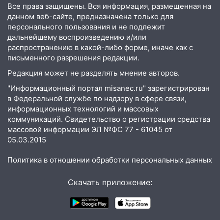
областной больницы поступили шесть
Все права защищены. Вся информация, размещенная на
новых аппаратов ИВЛ
данном веб-сайте, предназначена только для
персонального пользования и не подлежит
16:51
В Чердаклинском районе
дальнейшему воспроизведению и/или
ремонтируют дороги, ставят остановки
распространению в какой-либо форме, иначе как с
и проводят новое освещение
письменного разрешения редакции.
16:35
В Ульяновске установили ещё
Редакция может не разделять мнение авторов.
девять бункеров для крупногабаритного
"Информационный портал misanec.ru" зарегистрирован
мусора
в Федеральной службе по надзору в сфере связи,
информационных технологий и массовых
16:26
В Ульяновске бесплатно покажут
коммуникаций. Свидетельство о регистрации средства
матч «Волги» под открытым небом
массовой информации ЭЛ №ФС 77 - 61045 от
05.03.2015
16:12
В Ульяновском госуниверситете
разработают отечественный прибор для
Политика в отношении обработки персональных данных
цифровой ПЦР
15:47
Ульяновцы могут вернуть деньги
Скачать приложение:
за абонементы закрывшегося фитнес-
клуба «Рекорд-Fitness»