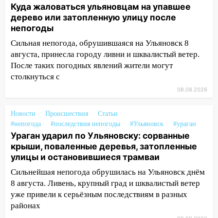
Куда жаловаться ульяновцам на упавшее
житель Вешкаймского района похитил у
дерево или затопленную улицу после
знакомого 191 тысячу рублей
непогоды
13:14
Ураган оторвал светофор на
Сильная непогода, обрушившаяся на Ульяновск 8
проспекте Филатова в Ульяновске
августа, принесла городу ливни и шквалистый ветер.
13:12
Дерево пробило крышу дома на
После таких погодных явлений жители могут
Новгородской в Ульяновске и рухнуло
столкнуться с
на электрощит
08.08.2026
13:10
В Заволжском районе дерево
Новости
Происшествия
Статьи
упало во дворе
#непогода
#последствия непогоды
#Ульяновск
#ураган
13:08
Ураган ударил по Ульяновску:
Ураган ударил по Ульяновску: сорванные
сорванные крыши, поваленные деревья,
крыши, поваленные деревья, затопленные
затопленные улицы и остановившиеся
улицы и остановившиеся трамваи
трамваи
Сильнейшая непогода обрушилась на Ульяновск днём
12:17
8 августа. Ливень, крупный град и шквалистый ветер
Ульяновск накрыл крупный град:
после ливня город снова уходит под
уже привели к серьёзным последствиям в разных
воду
районах