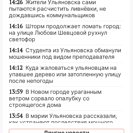
14:26
Жители Ульяновска сами
пытаются расчистить ливнёвки, не
дождавшись коммунальщиков
14:16
Шторм продолжает ломать город:
на улице Любови Шевцовой рухнул
светофор
14:14
Студента из Ульяновска обманули
мошенники под видом преподавателя
14:12
Куда жаловаться ульяновцам на
упавшее дерево или затопленную улицу
после непогоды
13:59
В Новом городе ураганным
ветром сорвало опалубку со
строящегося дома
13:54
В мэрии Ульяновска рассказали,
как устраняют последствия мощного
шторма
Другие новости