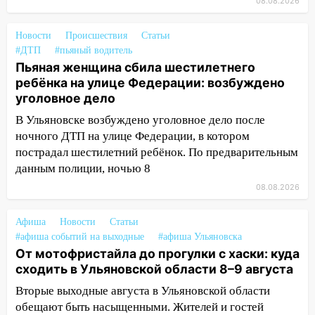
08.08.2026
12:12
Прокуратура взяла на контроль
ДТП с шестилетним ребёнком на улице
Новости
Происшествия
Статьи
Федерации
#ДТП
#пьяный водитель
12:01
Пьяная женщина сбила
Пьяная женщина сбила шестилетнего
шестилетнего ребёнка на улице
ребёнка на улице Федерации: возбуждено
Федерации: возбуждено уголовное дело
уголовное дело
В Ульяновске возбуждено уголовное дело после
11:16
В Ульяновске ищут 37-летнего
ночного ДТП на улице Федерации, в котором
мужчину, пропавшего ещё 19 июля
пострадал шестилетний ребёнок. По предварительным
10:30
От мотофристайла до прогулки с
данным полиции, ночью 8
хаски: куда сходить в Ульяновской
08.08.2026
области 8–9 августа
10:11
Директора ульяновской
Афиша
Новости
Статьи
«Нефтяной топливной компании» будут
#афиша событий на выходные
#афиша Ульяновска
судить за неуплату 48,4 млн рублей
От мотофристайла до прогулки с хаски: куда
налогов
сходить в Ульяновской области 8–9 августа
Вторые выходные августа в Ульяновской области
09:28
Дети на дорогах: пострадали
обещают быть насыщенными. Жителей и гостей
велосипедисты, мотоциклисты и