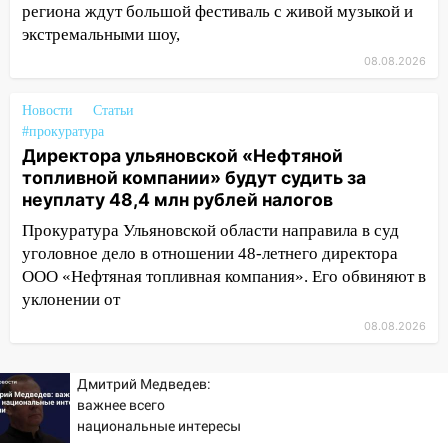
пешеходы. Обзор крупных аварий в
региона ждут большой фестиваль с живой музыкой и
Ульяновской области
экстремальными шоу,
08.08.2026
08:30
Поджог со свечой, 16 сгоревших
домов и выстрел за водку
Новости
Статьи
07:50
Какая погоды будет днем 8
#прокуратура
августа
Директора ульяновской «Нефтяной
топливной компании» будут судить за
06:45
Императорский мост в
неуплату 48,4 млн рублей налогов
Ульяновске останется закрытым до
Прокуратура Ульяновской области направила в суд
утра 10 августа
уголовное дело в отношении 48-летнего директора
05:18
Судьба готовит сюрприз: гороскоп
ООО «Нефтяная топливная компания». Его обвиняют в
на 8 августа — кому повезет с
уклонении от
деньгами, а кого ждет неожиданная
08.08.2026
встреча
04:47
В Ульяновской области объявили
Дмитрий Медведев:
ракетную опасность: звучат сирены
важнее всего
07.08.2026
национальные интересы
России