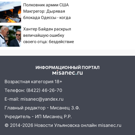
20:40
Ульяновские аграрии смогут
Полковник армии США
купить тракторы с отсрочкой платежа
Макгрегор: Дырявая
до декабря
блокада Одессы - когда
же в командовании ВМФ
19:34
В следственном управлении
Хантер Байден раскрыл
России за это полетят
состоялось торжественное
величайшую ошибку
головы?
мероприятие, приуроченное к
своего отца: бездействие
празднованию Дня сотрудника органов
против Трампа
следствия Российской Федерации
19:30
Ульяновцев приглашают
ИНФОРМАЦИОННЫЙ ПОРТАЛ
поддержать «Симбирскую чебурашку»
на фестивале «ФормАРТ»
Возрастная категория 18+
18:11
Ульяновская область стала
Телефон: (8422) 46-26-70
пилотным регионом проекта
E-mail: misanec@yandex.ru
«Культурное долголетие»
Главный редактор - Мисанец З.Ф.
17:23
Прогноз погоды в Ульяновской
Учредитель - ИП Мисанец Р.Р.
области на 8 августа
© 2014-2026 Новости Ульяновска онлайн
misanec.ru
17:16
В реанимацию Ульяновской