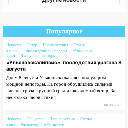
13:49
Стихия продолжает крушить
Ульяновск: дерево рухнуло на дом на
Орджоникидзе
13:47
На Нижней Террасе мощным
Популярное
ветром вырвало дерево с корнем
Новости
Обзор
Происшествия
Статьи
13:46
Сильный ветер сорвал крышу с
#ливень
#последствия непогоды
#Ульяновск
СТО на проспекте Созидателей
#ураган 8 августа
#шторм
«Ульяновскалипсис»: последствия урагана 8
13:35
Непогода продолжает бить по
августа
транспорту: в Ульяновске трамвай
сошёл с рельсов
Днём 8 августа Ульяновск оказался под ударом
мощной непогоды. На город обрушились сильный
13:22
Упавшие деревья перекрыли
ливень, гроза, крупный град и шквалистый ветер. За
дороги в Ульяновске: фото
несколько часов стихия
13:17
Непогода в Ульяновске не
08.08.2026
закончится сегодня: сильные ливни
сохранятся 9 августа
Новости
Общество
Происшествия
Статьи
#жкх
#непогода
#Ульяновск
13:15
Трижды «брал в долг» без спроса: