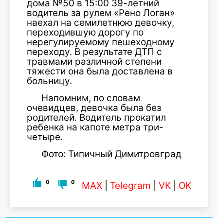
дома №50 в 15:00 39-летний
водитель за рулем «Рено Логан»
наехал на семилетнюю девочку,
переходившую дорогу по
нерегулируемому пешеходному
переходу. В результате ДТП с
травмами различной степени
тяжести она была доставлена в
больницу.
Напомним, по словам
очевидцев, девочка была без
родителей. Водитель прокатил
ребенка на капоте метра три-
четыре.
Фото: Типичный Димитровград
0
0
MAX
|
Telegram
|
VK
|
OK