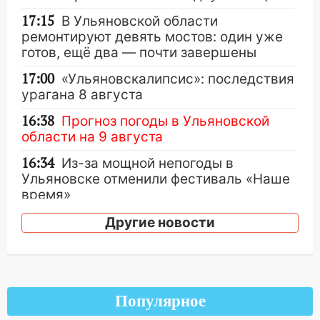
17:15
В Ульяновской области
ремонтируют девять мостов: один уже
готов, ещё два — почти завершены
17:00
«Ульяновскалипсис»: последствия
урагана 8 августа
16:38
Прогноз погоды в Ульяновской
области на 9 августа
16:34
Из-за мощной непогоды в
Ульяновске отменили фестиваль «Наше
время»
16:17
Мелекесский район первым в
Другие новости
Ульяновской области намолотил более
100 тысяч тонн зерна
15:17
В колледжи и техникумы
Ульяновской области подали более 10
Популярное
тысяч заявлений