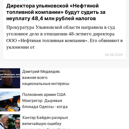
сорванные крыши, поваленные деревья,
Директора ульяновской «Нефтяной
затопленные улицы и остановившиеся
топливной компании» будут судить за
трамваи
неуплату 48,4 млн рублей налогов
12:17
Ульяновск накрыл крупный град:
Прокуратура Ульяновской области направила в суд
после ливня город снова уходит под
уголовное дело в отношении 48-летнего директора
воду
ООО «Нефтяная топливная компания». Его обвиняют в
уклонении от
12:12
Прокуратура взяла на контроль
ДТП с шестилетним ребёнком на улице
08.08.2026
Федерации
12:01
Пьяная женщина сбила
Дмитрий Медведев:
шестилетнего ребёнка на улице
важнее всего
национальные интересы
Федерации: возбуждено уголовное дело
России
11:16
Полковник армии США
В Ульяновске ищут 37-летнего
Макгрегор: Дырявая
мужчину, пропавшего ещё 19 июля
блокада Одессы - когда
10:30
От мотофристайла до прогулки с
же в командовании ВМФ
Хантер Байден раскрыл
хаски: куда сходить в Ульяновской
России за это полетят
величайшую ошибку
области 8–9 августа
головы?