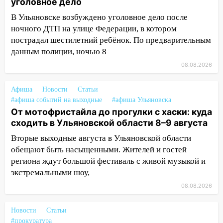
уголовное дело
13:22
Упавшие деревья перекрыли
дороги в Ульяновске: фото
В Ульяновске возбуждено уголовное дело после
ночного ДТП на улице Федерации, в котором
13:17
Непогода в Ульяновске не
пострадал шестилетний ребёнок. По предварительным
закончится сегодня: сильные ливни
данным полиции, ночью 8
сохранятся 9 августа
08.08.2026
13:15
Трижды «брал в долг» без спроса:
житель Вешкаймского района похитил у
Афиша
Новости
Статьи
знакомого 191 тысячу рублей
#афиша событий на выходные
#афиша Ульяновска
От мотофристайла до прогулки с хаски: куда
13:14
Ураган оторвал светофор на
сходить в Ульяновской области 8–9 августа
проспекте Филатова в Ульяновске
Вторые выходные августа в Ульяновской области
13:12
Дерево пробило крышу дома на
обещают быть насыщенными. Жителей и гостей
Новгородской в Ульяновске и рухнуло
региона ждут большой фестиваль с живой музыкой и
на электрощит
экстремальными шоу,
13:10
В Заволжском районе дерево
08.08.2026
упало во дворе
Новости
Статьи
13:08
Ураган ударил по Ульяновску:
#прокуратура