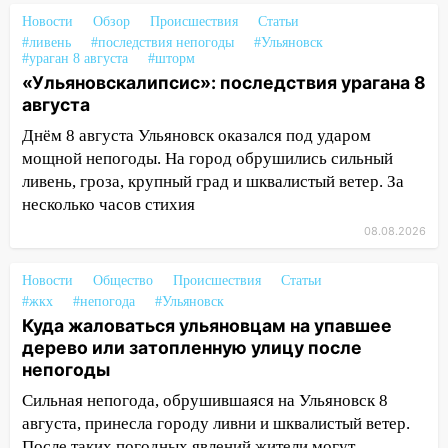
15:04
Фоторепортаж с улиц Ульяновска
Новости
Обзор
Происшествия
Статьи
после шторма: поваленные деревья и
#ливень
#последствия непогоды
#Ульяновск
#ураган 8 августа
#шторм
затопленные улицы
«Ульяновскалипсис»: последствия урагана 8
14:28
Ураган вырвал остановку на улице
августа
Деева в Заволжье
Днём 8 августа Ульяновск оказался под ударом
мощной непогоды. На город обрушились сильный
14:26
Жители Ульяновска сами
ливень, гроза, крупный град и шквалистый ветер. За
пытаются расчистить ливнёвки, не
несколько часов стихия
дождавшись коммунальщиков
08.08.2026
14:16
Шторм продолжает ломать город:
на улице Любови Шевцовой рухнул
Новости
Общество
Происшествия
Статьи
светофор
#жкх
#непогода
#Ульяновск
14:14
Студента из Ульяновска обманули
Куда жаловаться ульяновцам на упавшее
мошенники под видом преподавателя
дерево или затопленную улицу после
непогоды
14:12
Куда жаловаться ульяновцам на
Сильная непогода, обрушившаяся на Ульяновск 8
упавшее дерево или затопленную улицу
августа, принесла городу ливни и шквалистый ветер.
после непогоды
После таких погодных явлений жители могут