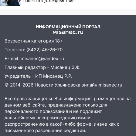
своего отца: бездействие
10:11
Директора ульяновской
против Трампа
«Нефтяной топливной компании» будут
судить за неуплату 48,4 млн рублей
налогов
ИНФОРМАЦИОННЫЙ ПОРТАЛ
09:28
Дети на дорогах: пострадали
Возрастная категория 18+
велосипедисты, мотоциклисты и
Телефон: (8422) 46-26-70
пешеходы. Обзор крупных аварий в
Ульяновской области
E-mail: misanec@yandex.ru
Главный редактор - Мисанец З.Ф.
08:30
Поджог со свечой, 16 сгоревших
домов и выстрел за водку
Учредитель - ИП Мисанец Р.Р.
© 2014-2026 Новости Ульяновска онлайн
misanec.ru
07:50
Какая погоды будет днем 8
августа
Все права защищены. Вся информация, размещенная на
06:45
Императорский мост в
данном веб-сайте, предназначена только для
Ульяновске останется закрытым до
персонального пользования и не подлежит
дальнейшему воспроизведению и/или
утра 10 августа
распространению в какой-либо форме, иначе как с
05:18
Судьба готовит сюрприз: гороскоп
письменного разрешения редакции.