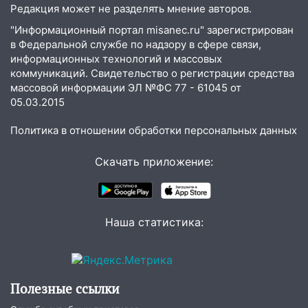
на 8 августа — кому повезет с
Редакция может не разделять мнение авторов.
деньгами, а кого ждет неожиданная
встреча
"Информационный портал misanec.ru" зарегистрирован
в Федеральной службе по надзору в сфере связи,
04:47
В Ульяновской области объявили
информационных технологий и массовых
ракетную опасность: звучат сирены
коммуникаций. Свидетельство о регистрации средства
массовой информации ЭЛ №ФС 77 - 61045 от
07.08.2026
05.03.2015
20:40
Ульяновские аграрии смогут
купить тракторы с отсрочкой платежа
Политика в отношении обработки персональных данных
до декабря
Скачать приложение:
19:34
В следственном управлении
состоялось торжественное
мероприятие, приуроченное к
празднованию Дня сотрудника органов
Наша статистика:
следствия Российской Федерации
19:30
Ульяновцев приглашают
поддержать «Симбирскую чебурашку»
на фестивале «ФормАРТ»
Полезные ссылки