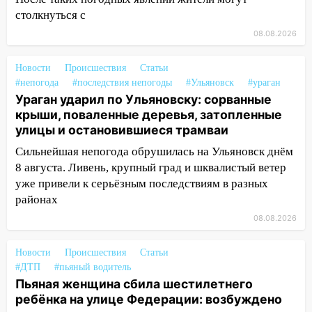
13:59
В Новом городе ураганным
столкнуться с
ветром сорвало опалубку со
08.08.2026
строящегося дома
13:54
В мэрии Ульяновска рассказали,
Новости
Происшествия
Статьи
как устраняют последствия мощного
#непогода
#последствия непогоды
#Ульяновск
#ураган
шторма
Ураган ударил по Ульяновску: сорванные
крыши, поваленные деревья, затопленные
13:49
Стихия продолжает крушить
улицы и остановившиеся трамваи
Ульяновск: дерево рухнуло на дом на
Сильнейшая непогода обрушилась на Ульяновск днём
Орджоникидзе
8 августа. Ливень, крупный град и шквалистый ветер
13:47
На Нижней Террасе мощным
уже привели к серьёзным последствиям в разных
ветром вырвало дерево с корнем
районах
08.08.2026
13:46
Сильный ветер сорвал крышу с
СТО на проспекте Созидателей
Новости
Происшествия
Статьи
13:35
Непогода продолжает бить по
#ДТП
#пьяный водитель
транспорту: в Ульяновске трамвай
Пьяная женщина сбила шестилетнего
сошёл с рельсов
ребёнка на улице Федерации: возбуждено