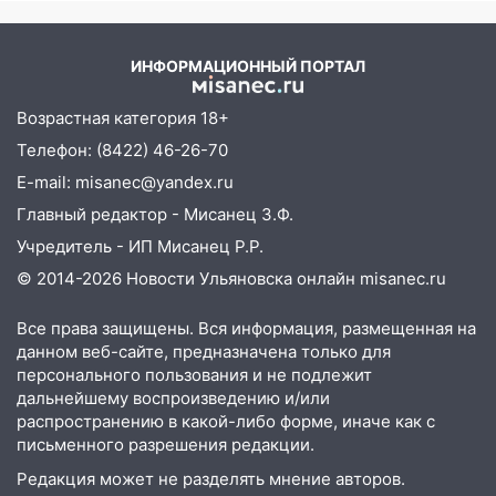
первого массированного
бензина Евро 2, Евро 3, Евро 4
удара
11:12
Соцсети: на Рябикова автомобиль
ИНФОРМАЦИОННЫЙ ПОРТАЛ
врезался в забор
Возрастная категория 18+
10:27
Где есть бензин в Ульяновске
днем 6 августа: список АЗС
Телефон: (8422) 46-26-70
E-mail: misanec@yandex.ru
10:16
Внимание! В Ульяновской области
Главный редактор - Мисанец З.Ф.
объявлена ракетная опасность
Учредитель - ИП Мисанец Р.Р.
10:00
В Старомайнском районе утонул
© 2014-2026 Новости Ульяновска онлайн
misanec.ru
51-летний мужчина
09:50
В Ульяновске черный коршун
Все права защищены. Вся информация, размещенная на
застрял в тепловозе
данном веб-сайте, предназначена только для
персонального пользования и не подлежит
09:44
Ульяновские спасатели помогли
дальнейшему воспроизведению и/или
юному велосипедисту на улице
распространению в какой-либо форме, иначе как с
Чернышевского
письменного разрешения редакции.
08:21
В Заволжском районе украли два
Редакция может не разделять мнение авторов.