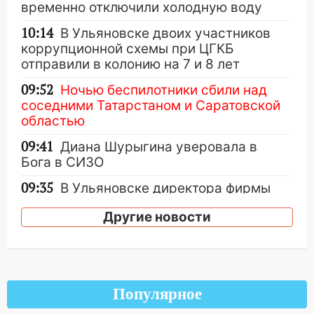
временно отключили холодную воду
10:14
В Ульяновске двоих участников
коррупционной схемы при ЦГКБ
отправили в колонию на 7 и 8 лет
09:52
Ночью беспилотники сбили над
соседними Татарстаном и Саратовской
областью
09:41
Диана Шурыгина уверовала в
Бога в СИЗО
09:35
В Ульяновске директора фирмы
будут судить за неуплату налогов на 48
Другие новости
млн рублей
08:22
Подросток на питбайке сбил
велосипедистку: пострадали двое
07:20
Жара возвращается: ожидается
Популярное
знойный и сухой четверг