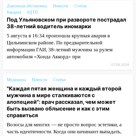
06:00
Под Ульяновском при развороте
Дорожная обстановка
Новости
Статьи
пострадал 38-летний водитель
#авария
#ДТП
иномарки
Под Ульяновском при развороте пострадал
38-летний водитель иномарки
05:00
«Каждая пятая женщина и каждый
5 августа в 16:34 произошла крупная авария в
второй мужчина в мире сталкиваются с
Цильнинском районе. По предварительной
алопецией»: врач рассказал, чем может
информации ГАИ, 38-летний мужчина за рулем
быть вызвано облысение и как с этим
автомобиля «Хонда Аккорд» при
справиться
07.08.2026
03:30
Гороскоп на 7 августа: пятница
принесет прилив творческой энергии и
Медицина
Новости
Статьи
отличные шансы исправить старые
ошибки
"Каждая пятая женщина и каждый второй
мужчина в мире сталкиваются с
06.08.2026
алопецией": врач рассказал, чем может
23:20
Прогноз погоды на 7 августа в
быть вызвано облысение и как с этим
Ульяновской области
справиться
20:04
Ульяновцев приглашают на забег,
Волосы для многих — не просто вопрос эстетики, а
посвящённый Дню воздушного флота
часть идентичности. Когда они начинают выпадать,