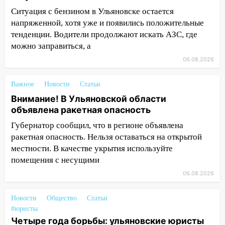
15:51
Бросила кирпич в жену брата: в
Ситуация с бензином в Ульяновске остается
Ульяновской области завели дело на
напряженной, хотя уже и появились положительные
агрессивную женщину
тенденции. Водители продолжают искать АЗС, где
можно заправиться, а
15:47
На улице Радищева сбили
06.08.2026
курьера: крупная авария в Ульяновске
15:15
Проводил до квартиры и ограбил:
Важное
Новости
Статьи
новый кавалер женщины оказался
Внимание! В Ульяновской области
рецидивистом
объявлена ракетная опасность
14:26
В Ульяновске ограничат движение
Губернатор сообщил, что в регионе объявлена
по улице Ефремова
ракетная опасность. Нельзя оставаться на открытой
местности. В качестве укрытия используйте
14:23
67% ульяновцев готовы
помещения с несущими
передумать увольняться, если им
повысят зарплату
06.08.2026
14:01
Инсценировали ДТП и получили
Новости
Общество
Статьи
более 4,6 миллиона рублей: перед
#юристы
судом предстанет банда
Четыре года борьбы: ульяновские юристы