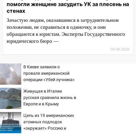
автоподставщиков
помогли женщине засудить УК за плесень на
стенах
13:36
В Инзе произошел крупный пожар
Зачастую людям, оказавшимся в затруднительном
13:00
В суде защитили репутацию
положении, не справиться в одиночку, и они
мужчины, которого необоснованно
обращаются к юристам. Эксперты Государственного
обвиняли в жестоком обращении с
юридического бюро —
животными
06.08.2026
12:28
Миллион на «льготниках»: в
Ульяновской области перевозчик
В Киеве заявили о
провернул хитрую схему с чужими
провале американской
проездными
операции «Убей лучника»
12:10
Ульяновский алиментщик накопил
против России
Живущая в Италии
120 тысяч долга
русская сравнила жизнь в
11:49
Снят режим «Ракетная
Европе и в Крыму
опасность» на территории Ульяновской
Цепь из 19 американских
области
атомных подлодок
11:30
Кабмин РФ разрешил до 1 июля
«окружает» Россию и
2027 года импорт, выпуск и обращение
Китай: это инструмент