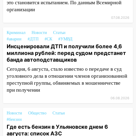
России
это становится испытанием. По данным Всемирной
организации
19:12
В Ульяновской области
07.08.2026
руководителя частной компании
наказали за сокрытие прошлого своего
сотрудник
Криминал
Новости
Статьи
#аварии
#ДТП
#СК
#УМВД
18:02
В Ульяновск едут звезды
Инсценировали ДТП и получили более 4,6
баскетбола!
миллиона рублей: перед судом предстанет
банда автоподставщиков
17:08
Ульяновский областной суд
оставил в силе приговор руководству
Сегодня, 6 августа, стало известно о передаче в суд
«УльяновскФармации» за махинации на
уголовного дела в отношении членов организованной
3,2 млн рублей
преступной группы, обвиняемых в мошенничестве
при получении
16:09
Ветераны легкой атлетики из
06.08.2026
Ульяновска успешно выступили на
Чемпионате России
Новости
Общество
Статьи
16:02
В Ульяновской области убрали
#бензин
более 28% площадей зерновых и
Где есть бензин в Ульяновске днем 6
зернобобовых культур
августа: список АЗС