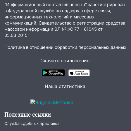
велосипеда
"Информационный портал misanec.ru" зарегистрирован
в Федеральной службе по надзору в сфере связи,
07:18
В Ульяновск идет
информационных технологий и массовых
тридцатиградусная жара: какая будет
коммуникаций. Свидетельство о регистрации средства
погода в четверг
массовой информации ЭЛ №ФС 77 - 61045 от
05.03.2015
06:00
Четыре года борьбы: ульяновские
юристы помогли женщине засудить УК
Политика в отношении обработки персональных данных
за плесень на стенах
05:00
Кому 6 августа звезды сулят
Скачать приложение:
прибыль, а кому — испытания на
прочность
05.08.2026
Наша статистика:
22:58
Соцсети: на проспекте Тюленева
ДТП с мотоциклистом
20:22
Мошенники обманули 92-летнюю
жительницу Ульяновской области
Полезные ссылки
Служба судебных приставов
19:14
Житель Ульяновской области