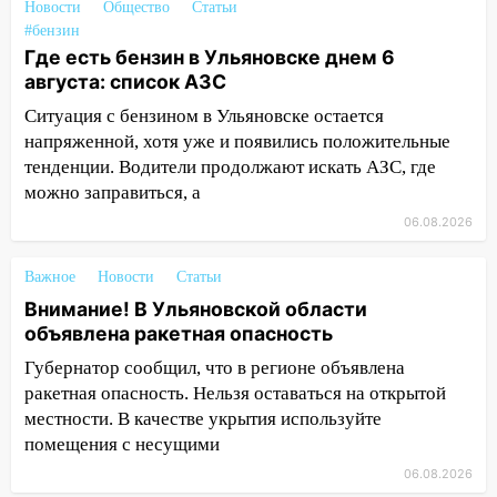
врезался в забор
Новости
Общество
Статьи
#бензин
10:27
Где есть бензин в Ульяновске
Где есть бензин в Ульяновске днем 6
днем 6 августа: список АЗС
августа: список АЗС
10:16
Внимание! В Ульяновской области
Ситуация с бензином в Ульяновске остается
объявлена ракетная опасность
напряженной, хотя уже и появились положительные
тенденции. Водители продолжают искать АЗС, где
10:00
В Старомайнском районе утонул
можно заправиться, а
51-летний мужчина
06.08.2026
09:50
В Ульяновске черный коршун
застрял в тепловозе
Важное
Новости
Статьи
Внимание! В Ульяновской области
09:44
Ульяновские спасатели помогли
объявлена ракетная опасность
юному велосипедисту на улице
Чернышевского
Губернатор сообщил, что в регионе объявлена
ракетная опасность. Нельзя оставаться на открытой
08:21
В Заволжском районе украли два
местности. В качестве укрытия используйте
велосипеда
помещения с несущими
07:18
В Ульяновск идет
06.08.2026
тридцатиградусная жара: какая будет