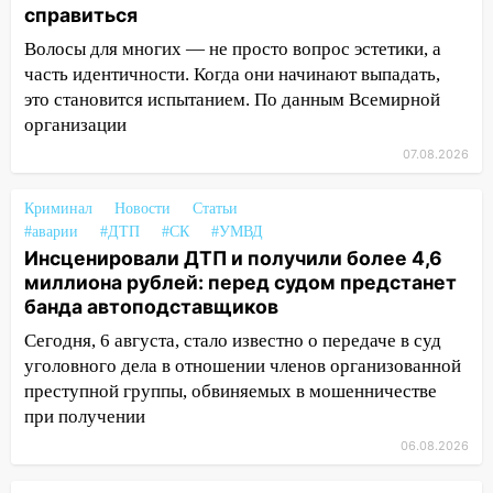
13:00
В суде защитили репутацию
справиться
мужчины, которого необоснованно
Волосы для многих — не просто вопрос эстетики, а
обвиняли в жестоком обращении с
часть идентичности. Когда они начинают выпадать,
животными
это становится испытанием. По данным Всемирной
12:28
Миллион на «льготниках»: в
организации
Ульяновской области перевозчик
07.08.2026
провернул хитрую схему с чужими
проездными
Криминал
Новости
Статьи
12:10
#аварии
Ульяновский алиментщик накопил
#ДТП
#СК
#УМВД
Инсценировали ДТП и получили более 4,6
120 тысяч долга
миллиона рублей: перед судом предстанет
11:49
Снят режим «Ракетная
банда автоподставщиков
опасность» на территории Ульяновской
Сегодня, 6 августа, стало известно о передаче в суд
области
уголовного дела в отношении членов организованной
11:30
Кабмин РФ разрешил до 1 июля
преступной группы, обвиняемых в мошенничестве
2027 года импорт, выпуск и обращение
при получении
бензина Евро 2, Евро 3, Евро 4
06.08.2026
11:12
Соцсети: на Рябикова автомобиль