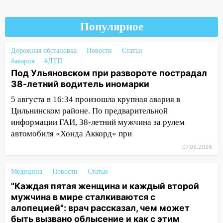
15:47
На улице Радищева сбили
Популярное
курьера: крупная авария в Ульяновске
15:15
Проводил до квартиры и ограбил:
Дорожная обстановка
Новости
Статьи
новый кавалер женщины оказался
#авария
#ДТП
рецидивистом
Под Ульяновском при развороте пострадал
38-летний водитель иномарки
14:26
В Ульяновске ограничат движение
по улице Ефремова
5 августа в 16:34 произошла крупная авария в
Цильнинском районе. По предварительной
14:23
67% ульяновцев готовы
информации ГАИ, 38-летний мужчина за рулем
передумать увольняться, если им
автомобиля «Хонда Аккорд» при
повысят зарплату
07.08.2026
14:01
Инсценировали ДТП и получили
более 4,6 миллиона рублей: перед
Медицина
Новости
Статьи
судом предстанет банда
"Каждая пятая женщина и каждый второй
автоподставщиков
мужчина в мире сталкиваются с
алопецией": врач рассказал, чем может
13:36
В Инзе произошел крупный пожар
быть вызвано облысение и как с этим