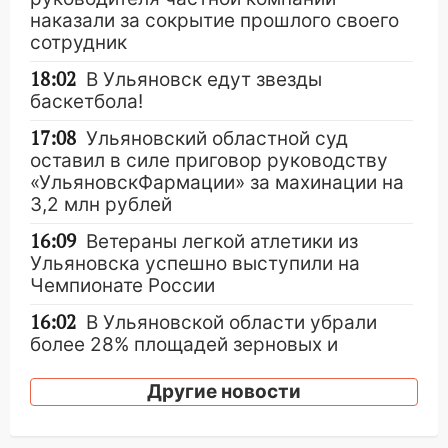
наказали за сокрытие прошлого своего
сотрудник
18:02
В Ульяновск едут звезды
баскетбола!
17:08
Ульяновский областной суд
оставил в силе приговор руководству
«УльяновскФармации» за махинации на
3,2 млн рублей
16:09
Ветераны легкой атлетики из
Ульяновска успешно выступили на
Чемпионате России
16:02
В Ульяновской области убрали
более 28% площадей зерновых и
зернобобовых культур
Другие новости
15:51
Бросила кирпич в жену брата: в
Ульяновской области завели дело на
агрессивную женщину