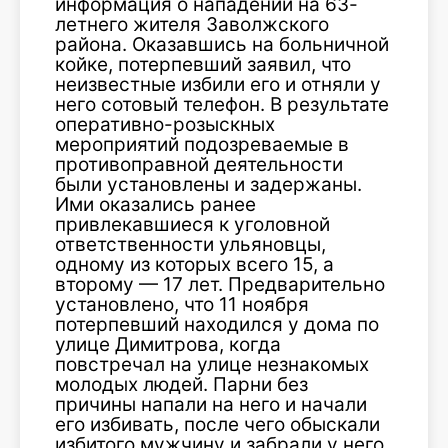
информация о нападении на 63-
летнего жителя Заволжского
района. Оказавшись на больничной
койке, потерпевший заявил, что
неизвестные избили его и отняли у
него сотовый телефон. В результате
оперативно-розыскных
мероприятий подозреваемые в
противоправной деятельности
были установлены и задержаны.
Ими оказались ранее
привлекавшиеся к уголовной
ответственности ульяновцы,
одному из которых всего 15, а
второму — 17 лет. Предварительно
установлено, что 11 ноября
потерпевший находился у дома по
улице Димитрова, когда
повстречал на улице незнакомых
молодых людей. Парни без
причины напали на него и начали
его избивать, после чего обыскали
избитого мужчину и забрали у него