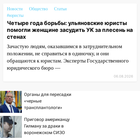
погода в четверг
Новости
Общество
Статьи
#юристы
06:00
Четыре года борьбы: ульяновские
Четыре года борьбы: ульяновские юристы
юристы помогли женщине засудить УК
помогли женщине засудить УК за плесень на
за плесень на стенах
стенах
05:00
Кому 6 августа звезды сулят
Зачастую людям, оказавшимся в затруднительном
прибыль, а кому — испытания на
положении, не справиться в одиночку, и они
прочность
обращаются к юристам. Эксперты Государственного
05.08.2026
юридического бюро —
22:58
Соцсети: на проспекте Тюленева
06.08.2026
ДТП с мотоциклистом
20:22
Мошенники обманули 92-летнюю
Органы для пересадки
жительницу Ульяновской области
«черные
трансплантологи»
19:14
Житель Ульяновской области
извлекали у еще живых
подвез троих незнакомцев на трассе и
Приговор американцу
пациентов
заработал уголовное дело
Гилману за драки в
воронежском СИЗО
18:14
Прогноз погоды на 6 августа в
потребовали ужесточить -