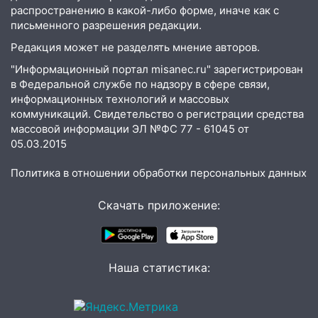
15:59
Ульяновец отдал более 14
распространению в какой-либо форме, иначе как с
миллионов рублей за криминальное
письменного разрешения редакции.
покровительство
Редакция может не разделять мнение авторов.
15:32
На «кольце» кроссовер сбил 18-
"Информационный портал misanec.ru" зарегистрирован
летнего мопедиста
в Федеральной службе по надзору в сфере связи,
информационных технологий и массовых
15:00
В Ульяновске после тройного ДТП
коммуникаций. Свидетельство о регистрации средства
госпитализировали 25-летнего байкера
массовой информации ЭЛ №ФС 77 - 61045 от
05.03.2015
14:32
На Ульяновскую область
надвигается жара
Политика в отношении обработки персональных данных
14:08
Пешеход переходил по «зебре»:
подробности серьезной аварии на
Скачать приложение:
Фруктовой
13:30
В Димитровграде на улице
Трудовой горело здание
Наша статистика:
13:00
Водитель без прав врезался в
припаркованный автомобиль