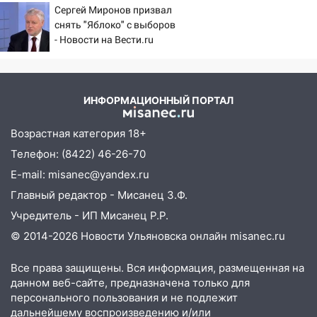
Ульяновской области
Сергей Миронов призвал
Новости на Вести.ru
снять "Яблоко" с выборов
18:00
Мотофристайл, рок и силовой
- Новости на Вести.ru
экстрим: в Ульяновске пройдет
большой фестиваль «Наше время»
17:30
Где есть бензин в Ульяновске 5
ИНФОРМАЦИОННЫЙ ПОРТАЛ
августа после рабочего дня: список АЗС
Возрастная категория 18+
17:05
«Обыск» по видеосвязи: в
Ульяновске задержали 19-летнюю
Телефон: (8422) 46-26-70
сообщницу мошенников
E-mail: misanec@yandex.ru
16:12
Едва не перерезал горло: в
Главный редактор - Мисанец З.Ф.
Вешкайме посиделки с судимым
Учредитель - ИП Мисанец Р.Р.
знакомым закончились для женщины
© 2014-2026 Новости Ульяновска онлайн
misanec.ru
больницей
16:06
18-летняя девушка без прав
Все права защищены. Вся информация, размещенная на
перевернулась на мопеде и попала в
данном веб-сайте, предназначена только для
больницу
персонального пользования и не подлежит
дальнейшему воспроизведению и/или