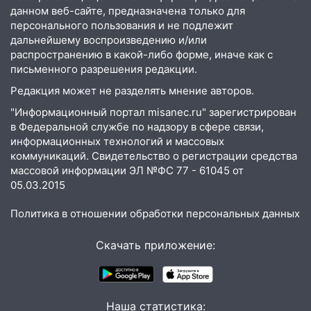
в Новом городе
данном веб-сайте, предназначена только для
15:12
В Ульяновске выгорела кухня в
персонального пользования и не подлежит
дальнейшему воспроизведению и/или
многоэтажке
распространению в какой-либо форме, иначе как с
14:18
Гинеколог рассказала о том, с
письменного разрешения редакции.
какими сложностями сталкиваются
Редакция может не разделять мнение авторов.
молодые мамы
"Информационный портал misanec.ru" зарегистрирован
13:02
Соцсети: на улице Розы
в Федеральной службе по надзору в сфере связи,
Люксембург дерево упало на
информационных технологий и массовых
автомобиль
коммуникаций. Свидетельство о регистрации средства
массовой информации ЭЛ №ФС 77 - 61045 от
13:00
«Благоприятный период для
05.03.2015
новых начинаний: гороскоп для всех
знаков зодиака на неделю с 10 по 16
Политика в отношении обработки персональных данных
августа
Скачать приложение:
13:00
На проспекте Тюленева в
Ульяновске образовалось «море»
12:57
В Ульяновской области ожидается
Наша статистика:
крупный град