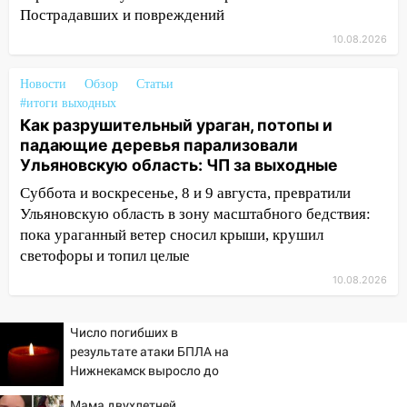
07:00
Прохладная ночь и ветреный
Пострадавших и повреждений
день: прогноз погоды в Ульяновске 10
августа
10.08.2026
06:00
Как разрушительный ураган,
Новости
Обзор
Статьи
потопы и падающие деревья
#итоги выходных
парализовали Ульяновскую область: ЧП
Как разрушительный ураган, потопы и
за выходные
падающие деревья парализовали
Ульяновскую область: ЧП за выходные
05:50
Пять украденных лошадей и
смертельная драка
Суббота и воскресенье, 8 и 9 августа, превратили
Ульяновскую область в зону масштабного бедствия:
05:00
Боль, скованность и старение
пока ураганный ветер сносил крыши, крушил
дисков: как повседневные привычки
светофоры и топил целые
незаметно разрушают наш позвоночник
10.08.2026
03:00
День скрытых ловушек и
внезапных подарков судьбы: гороскоп
Число погибших в
на 10 августа
результате атаки БПЛА на
09.08.2026
Нижнекамск выросло до
13
21:58
В Ульяновске около «нового»
Мама двухлетней