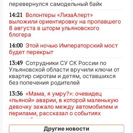
перевернулся самодельный байк
14:21
Волонтеры «ЛизаАлерт»
выложили ориентировку на пропавшего
8 августа в шторм ульяновского
блогера
14:00
Этой ночью Императорский мост
будет перекрыт
13:49
Сотрудники СУ СК России по
Ульяновской области вручили ключи от
квартир сиротам и детям, оставшихся
без попечения родителей
13:36
«Мама, я умру?»: очевидец
«пьяной» аварии, в которой маленькую
девочку зажало между автомобилем и
перилами, рассказал о событиях
ужасной ночи
Другие новости
13:05
17-летний парень находился за