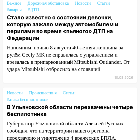
10:06
За выходные выпало больше
Важное
Дорожная обстановка
Новости
Статьи
месячной нормы осадков и упало 111
#авария
#ДТП
деревьев в Ульяновске
Стало известно о состоянии девочки,
которую зажало между автомобилем и
10:00
В Кузоватово ураганный ветер
перилами во время «пьяного» ДТП на
повредил кровли районного дома
Федерации
культуры и школы
Напомним, ночью 8 августа 40-летняя женщина за
09:20
Момент падения дерева на
рулём Geely MK не справилась с управлением и
машину в Ульяновске попал на видео
врезалась в припаркованный Mitsubishi Outlander. От
удара Mitsubishi отбросило на стоявший
09:16
Утро ульяновских водителей
началось с «глухой» пробки на старом
10.08.2026
мосту
Новости
Происшествия
Статьи
09:10
Соцсети: на Московском шоссе в
#атака беспилотников
Ульяновске произошла авария
В Ульяновской области перехвачены четыре
беспилотника
08:02
В Ульяновске во время
диспансеризации у 26-летнего парня
Губернатор Ульяновской области Алексей Русских
выявили онкологию
сообщил, что на территории нашего региона
перехвачено и уничтожено 4 вражеских БПЛА.