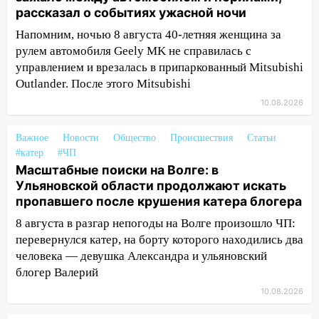
11:29
Сергей Клопков назначен
рассказал о событиях ужасной ночи
начальником управления
Напомним, ночью 8 августа 40-летняя женщина за
административно-технического
рулем автомобиля Geely MK не справилась с
контроля администрации Ульяновска
управлением и врезалась в припаркованный Mitsubishi
11:12
В Ульяновской области в огне
Outlander. После этого Mitsubishi
погиб один человек
10.08.2026
11:05
12 человек погибли и 39 получили
Важное
Новости
Общество
Происшествия
Статьи
ранения после атаки беспилотников на
#катер
#ЧП
Нижнекамск
Масштабные поиски на Волге: в
10:51
В Ульяновской области
Ульяновской области продолжают искать
перехвачены четыре беспилотника
пропавшего после крушения катера блогера
8 августа в разгар непогоды на Волге произошло ЧП:
10:15
Соцсети: мотоциклист врезался в
перевернулся катер, на борту которого находились два
«Калину» в Новом городе
человека — девушка Александра и ульяновский
10:11
Во время атаки беспилотников в
блогер Валерий
Нижнекамске погибли люди: в
10.08.2026
республике объявили траур