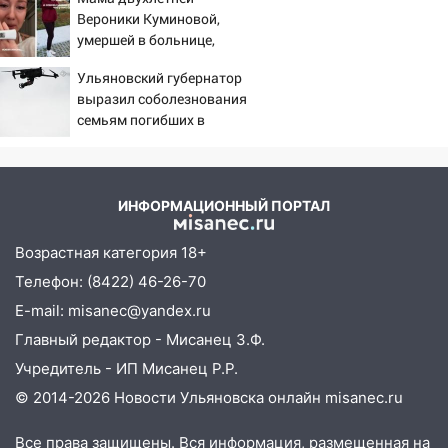
моста утопили автомобиль «Вольво»
Вероники Куминовой,
умершей в больнице,
20:20
Итоги 9 августа в Ульяновской
беременна: семья ждет
области: разгул стихии, поиски
Ульяновский губернатор
девочку
человека на Волге и транспортный
выразил соболезнования
коллапс
семьям погибших в
Нижнекамске
19:43
Из-за ураганного ветра упали
деревья в парке «Победы»
18:00
Пепелище на Балтийской: в
ИНФОРМАЦИОННЫЙ ПОРТАЛ
Заволжье ульяновские спасатели
ликвидировали крупный пожар
Возрастная категория 18+
Телефон: (8422) 46-26-70
17:15
Прогноз погоды на 10 августа в
Ульяновской области
E-mail: misanec@yandex.ru
Главный редактор - Мисанец З.Ф.
16:00
В Ульяновске во время шторма на
Волге пропал известный блогер: нужна
Учредитель - ИП Мисанец Р.Р.
помощь в поисках
© 2014-2026 Новости Ульяновска онлайн
misanec.ru
15:28
Соцсети: на «Ауди» упало дерево
Все права защищены. Вся информация, размещенная на