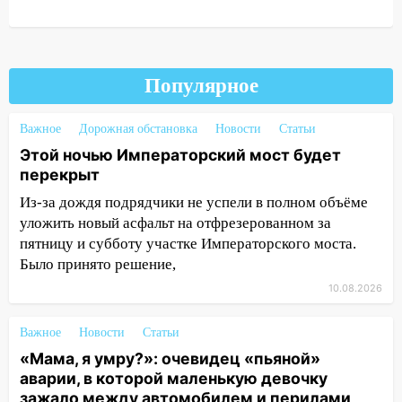
рулем мотоцикла во время ДТП в Новом
городе: в ГАИ прокомментировали
сегодняшнюю аварию
12:59
Популярное
Губернатор Ульяновской области
выразил соболезнования в связи с
трагедией в Нижнекамске
Важное
Дорожная обстановка
Новости
Статьи
Этой ночью Императорский мост будет
12:53
Число погибших в Нижнекамске
перекрыт
выросло до 13 человек, среди них есть
ребенок
Из-за дождя подрядчики не успели в полном объёме
уложить новый асфальт на отфрезерованном за
12:46
Масштабные поиски на Волге: в
пятницу и субботу участке Императорского моста.
Ульяновской области продолжают
Было принято решение,
искать пропавшего после крушения
катера блогера
10.08.2026
11:53
Стало известно о состоянии
Важное
Новости
Статьи
девочки, которую зажало между
«Мама, я умру?»: очевидец «пьяной»
автомобилем и перилами во время
аварии, в которой маленькую девочку
«пьяного» ДТП на Федерации
зажало между автомобилем и перилами,