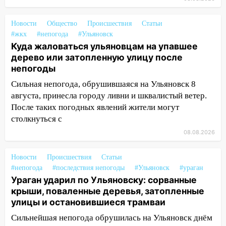
14:16
Шторм продолжает ломать город:
на улице Любови Шевцовой рухнул
Новости
Общество
Происшествия
Статьи
светофор
#жкх
#непогода
#Ульяновск
14:14
Студента из Ульяновска обманули
Куда жаловаться ульяновцам на упавшее
мошенники под видом преподавателя
дерево или затопленную улицу после
непогоды
14:12
Куда жаловаться ульяновцам на
Сильная непогода, обрушившаяся на Ульяновск 8
упавшее дерево или затопленную улицу
августа, принесла городу ливни и шквалистый ветер.
после непогоды
После таких погодных явлений жители могут
13:59
В Новом городе ураганным
столкнуться с
ветром сорвало опалубку со
08.08.2026
строящегося дома
13:54
В мэрии Ульяновска рассказали,
Новости
Происшествия
Статьи
как устраняют последствия мощного
#непогода
#последствия непогоды
#Ульяновск
#ураган
шторма
Ураган ударил по Ульяновску: сорванные
крыши, поваленные деревья, затопленные
13:49
Стихия продолжает крушить
улицы и остановившиеся трамваи
Ульяновск: дерево рухнуло на дом на
Сильнейшая непогода обрушилась на Ульяновск днём
Орджоникидзе