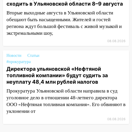
сходить в Ульяновской области 8–9 августа
проспекте Филатова в Ульяновске
Вторые выходные августа в Ульяновской области
13:12
Дерево пробило крышу дома на
обещают быть насыщенными. Жителей и гостей
Новгородской в Ульяновске и рухнуло
региона ждут большой фестиваль с живой музыкой и
на электрощит
экстремальными шоу,
13:10
В Заволжском районе дерево
08.08.2026
упало во дворе
Новости
Статьи
13:08
Ураган ударил по Ульяновску:
#прокуратура
сорванные крыши, поваленные деревья,
Директора ульяновской «Нефтяной
затопленные улицы и остановившиеся
топливной компании» будут судить за
трамваи
неуплату 48,4 млн рублей налогов
12:17
Ульяновск накрыл крупный град:
Прокуратура Ульяновской области направила в суд
после ливня город снова уходит под
уголовное дело в отношении 48-летнего директора
воду
ООО «Нефтяная топливная компания». Его обвиняют в
уклонении от
12:12
Прокуратура взяла на контроль
ДТП с шестилетним ребёнком на улице
08.08.2026
Федерации