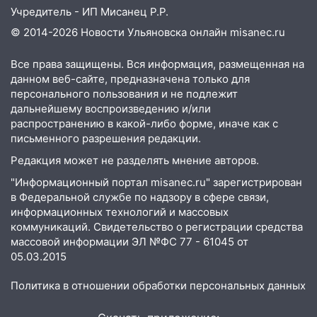
домов и выстрел за водку
Учредитель - ИП Мисанец Р.Р.
© 2014-2026 Новости Ульяновска онлайн
misanec.ru
07:50
Какая погоды будет днем 8
августа
Все права защищены. Вся информация, размещенная на
06:45
Императорский мост в
данном веб-сайте, предназначена только для
Ульяновске останется закрытым до
персонального пользования и не подлежит
утра 10 августа
дальнейшему воспроизведению и/или
распространению в какой-либо форме, иначе как с
05:18
Судьба готовит сюрприз: гороскоп
письменного разрешения редакции.
на 8 августа — кому повезет с
Редакция может не разделять мнение авторов.
деньгами, а кого ждет неожиданная
встреча
"Информационный портал misanec.ru" зарегистрирован
в Федеральной службе по надзору в сфере связи,
04:47
В Ульяновской области объявили
информационных технологий и массовых
ракетную опасность: звучат сирены
коммуникаций. Свидетельство о регистрации средства
массовой информации ЭЛ №ФС 77 - 61045 от
07.08.2026
05.03.2015
20:40
Ульяновские аграрии смогут
купить тракторы с отсрочкой платежа
Политика в отношении обработки персональных данных
до декабря