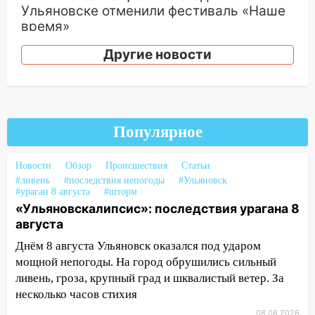
Ульяновске отменили фестиваль «Наше
время»
16:17
Мелекесский район первым в
Другие новости
Ульяновской области намолотил более
100 тысяч тонн зерна
15:17
В колледжи и техникумы
Ульяновской области подали более 10
Популярное
тысяч заявлений
15:04
Фоторепортаж с улиц Ульяновска
Новости
Обзор
Происшествия
Статьи
после шторма: поваленные деревья и
#ливень
#последствия непогоды
#Ульяновск
#ураган 8 августа
#шторм
затопленные улицы
«Ульяновскалипсис»: последствия урагана 8
14:28
Ураган вырвал остановку на улице
августа
Деева в Заволжье
Днём 8 августа Ульяновск оказался под ударом
мощной непогоды. На город обрушились сильный
14:26
Жители Ульяновска сами
ливень, гроза, крупный град и шквалистый ветер. За
пытаются расчистить ливнёвки, не
несколько часов стихия
дождавшись коммунальщиков
08.08.2026