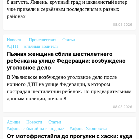
8 августа. Ливень, крупный град и шквалистый ветер
13:47
На Нижней Террасе мощным
уже привели к серьёзным последствиям в разных
ветром вырвало дерево с корнем
районах
13:46
08.08.2026
Сильный ветер сорвал крышу с
СТО на проспекте Созидателей
Новости
Происшествия
Статьи
13:35
Непогода продолжает бить по
#ДТП
#пьяный водитель
транспорту: в Ульяновске трамвай
Пьяная женщина сбила шестилетнего
сошёл с рельсов
ребёнка на улице Федерации: возбуждено
уголовное дело
13:22
Упавшие деревья перекрыли
дороги в Ульяновске: фото
В Ульяновске возбуждено уголовное дело после
ночного ДТП на улице Федерации, в котором
13:17
Непогода в Ульяновске не
пострадал шестилетний ребёнок. По предварительным
закончится сегодня: сильные ливни
данным полиции, ночью 8
сохранятся 9 августа
08.08.2026
13:15
Трижды «брал в долг» без спроса:
житель Вешкаймского района похитил у
Афиша
Новости
Статьи
знакомого 191 тысячу рублей
#афиша событий на выходные
#афиша Ульяновска
От мотофристайла до прогулки с хаски: куда
13:14
Ураган оторвал светофор на