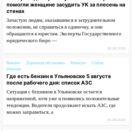
12:10
Ульяновский алиментщик накопил
помогли женщине засудить УК за плесень на
120 тысяч долга
стенах
Зачастую людям, оказавшимся в затруднительном
11:49
Снят режим «Ракетная
положении, не справиться в одиночку, и они
опасность» на территории Ульяновской
области
обращаются к юристам. Эксперты Государственного
юридического бюро —
11:30
Кабмин РФ разрешил до 1 июля
06.08.2026
2027 года импорт, выпуск и обращение
бензина Евро 2, Евро 3, Евро 4
Важное
Дорожная обстановка
Новости
Статьи
11:12
Соцсети: на Рябикова автомобиль
#бензин
врезался в забор
Где есть бензин в Ульяновске 5 августа
после рабочего дня: список АЗС
10:27
Где есть бензин в Ульяновске
Ситуация с бензином в Ульяновске остается
днем 6 августа: список АЗС
напряженной, хотя уже и появились положительные
10:16
Внимание! В Ульяновской области
тенденции. Водители продолжают искать АЗС, где
объявлена ракетная опасность
можно заправиться, а
10:00
В Старомайнском районе утонул
05.08.2026
51-летний мужчина