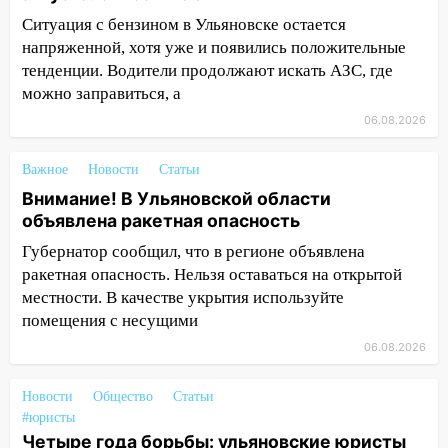
Ситуация с бензином в Ульяновске остается
14:23
67% ульяновцев готовы
напряженной, хотя уже и появились положительные
передумать увольняться, если им
тенденции. Водители продолжают искать АЗС, где
повысят зарплату
можно заправиться, а
14:01
Инсценировали ДТП и получили
06.08.2026
более 4,6 миллиона рублей: перед
судом предстанет банда
Важное
Новости
Статьи
автоподставщиков
Внимание! В Ульяновской области
13:36
В Инзе произошел крупный пожар
объявлена ракетная опасность
Губернатор сообщил, что в регионе объявлена
13:00
В суде защитили репутацию
ракетная опасность. Нельзя оставаться на открытой
мужчины, которого необоснованно
обвиняли в жестоком обращении с
местности. В качестве укрытия используйте
животными
помещения с несущими
06.08.2026
12:28
Миллион на «льготниках»: в
Ульяновской области перевозчик
Новости
Общество
Статьи
провернул хитрую схему с чужими
#юристы
проездными
Четыре года борьбы: ульяновские юристы