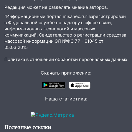
Ульяновске задержали 19-летнюю
Редакция может не разделять мнение авторов.
сообщницу мошенников
"Информационный портал misanec.ru" зарегистрирован
16:12
Едва не перерезал горло: в
в Федеральной службе по надзору в сфере связи,
Вешкайме посиделки с судимым
информационных технологий и массовых
знакомым закончились для женщины
коммуникаций. Свидетельство о регистрации средства
больницей
массовой информации ЭЛ №ФС 77 - 61045 от
05.03.2015
16:06
18-летняя девушка без прав
перевернулась на мопеде и попала в
Политика в отношении обработки персональных данных
больницу
Скачать приложение:
15:59
Ульяновец отдал более 14
миллионов рублей за криминальное
покровительство
15:32
На «кольце» кроссовер сбил 18-
Наша статистика:
летнего мопедиста
15:00
В Ульяновске после тройного ДТП
госпитализировали 25-летнего байкера
Полезные ссылки