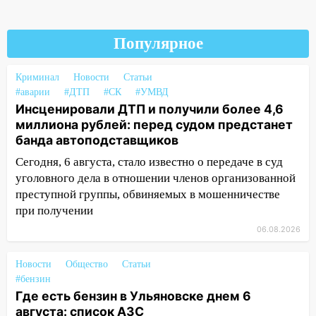
3,2 млн рублей
16:09
Ветераны легкой атлетики из
Популярное
Ульяновска успешно выступили на
Чемпионате России
Криминал
Новости
Статьи
16:02
В Ульяновской области убрали
#аварии
#ДТП
#СК
#УМВД
более 28% площадей зерновых и
Инсценировали ДТП и получили более 4,6
зернобобовых культур
миллиона рублей: перед судом предстанет
банда автоподставщиков
15:51
Бросила кирпич в жену брата: в
Ульяновской области завели дело на
Сегодня, 6 августа, стало известно о передаче в суд
агрессивную женщину
уголовного дела в отношении членов организованной
преступной группы, обвиняемых в мошенничестве
15:47
На улице Радищева сбили
при получении
курьера: крупная авария в Ульяновске
06.08.2026
15:15
Проводил до квартиры и ограбил:
новый кавалер женщины оказался
Новости
Общество
Статьи
рецидивистом
#бензин
Где есть бензин в Ульяновске днем 6
14:26
В Ульяновске ограничат движение
августа: список АЗС
по улице Ефремова