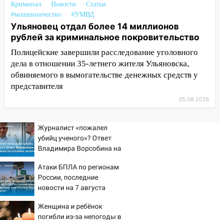
Криминал
Новости
Статьи
09:50
В Ульяновске черный коршун
#мошенничество
#УМВД
застрял в тепловозе
Ульяновец отдал более 14 миллионов
рублей за криминальное покровительство
09:44
Ульяновские спасатели помогли
юному велосипедисту на улице
Полицейские завершили расследование уголовного
Чернышевского
дела в отношении 35-летнего жителя Ульяновска,
обвиняемого в вымогательстве денежных средств у
08:21
В Заволжском районе украли два
представителя
велосипеда
05.08.2026
07:18
В Ульяновск идет
тридцатиградусная жара: какая будет
Журналист «пожалел
погода в четверг
убийц ученого»? Ответ
06:00
Четыре года борьбы: ульяновские
Владимира Ворсобина на
юристы помогли женщине засудить УК
отклики читателей
Атаки БПЛА по регионам
за плесень на стенах
России, последние
05:00
Кому 6 августа звезды сулят
новости на 7 августа
прибыль, а кому — испытания на
2026: последствия, атаки
Женщина и ребёнок
на склады Wildberries,
прочность
погибли из-за непогоды в
состояние пострадавших