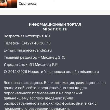
05.08.2026
Смоленске
22:58
Соцсети: на проспекте Тюленева
ДТП с мотоциклистом
20:22
Мошенники обманули 92-летнюю
ИНФОРМАЦИОННЫЙ ПОРТАЛ
жительницу Ульяновской области
Возрастная категория 18+
19:14
Житель Ульяновской области
Телефон: (8422) 46-26-70
подвез троих незнакомцев на трассе и
заработал уголовное дело
E-mail: misanec@yandex.ru
Главный редактор - Мисанец З.Ф.
18:14
Прогноз погоды на 6 августа в
Ульяновской области
Учредитель - ИП Мисанец Р.Р.
© 2014-2026 Новости Ульяновска онлайн
misanec.ru
18:00
Мотофристайл, рок и силовой
экстрим: в Ульяновске пройдет
Все права защищены. Вся информация, размещенная на
большой фестиваль «Наше время»
данном веб-сайте, предназначена только для
17:30
Где есть бензин в Ульяновске 5
персонального пользования и не подлежит
августа после рабочего дня: список АЗС
дальнейшему воспроизведению и/или
распространению в какой-либо форме, иначе как с
17:05
«Обыск» по видеосвязи: в
письменного разрешения редакции.