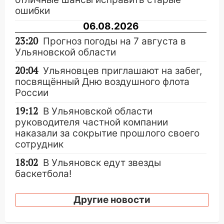
ошибки
06.08.2026
23:20
Прогноз погоды на 7 августа в
Ульяновской области
20:04
Ульяновцев приглашают на забег,
посвящённый Дню воздушного флота
России
19:12
В Ульяновской области
руководителя частной компании
наказали за сокрытие прошлого своего
сотрудник
18:02
В Ульяновск едут звезды
баскетбола!
17:08
Ульяновский областной суд
Другие новости
оставил в силе приговор руководству
«УльяновскФармации» за махинации на