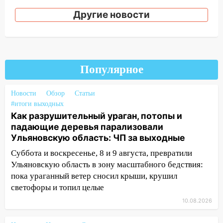
дороги в Ульяновске: фото
Другие новости
13:17
Непогода в Ульяновске не
закончится сегодня: сильные ливни
сохранятся 9 августа
13:15
Трижды «брал в долг» без спроса:
Популярное
житель Вешкаймского района похитил у
знакомого 191 тысячу рублей
Новости
Обзор
Статьи
13:14
#итоги выходных
Ураган оторвал светофор на
Как разрушительный ураган, потопы и
проспекте Филатова в Ульяновске
падающие деревья парализовали
13:12
Дерево пробило крышу дома на
Ульяновскую область: ЧП за выходные
Новгородской в Ульяновске и рухнуло
Суббота и воскресенье, 8 и 9 августа, превратили
на электрощит
Ульяновскую область в зону масштабного бедствия:
13:10
В Заволжском районе дерево
пока ураганный ветер сносил крыши, крушил
упало во дворе
светофоры и топил целые
10.08.2026
13:08
Ураган ударил по Ульяновску:
сорванные крыши, поваленные деревья,