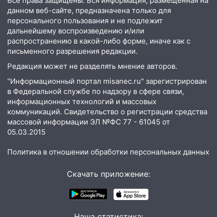
Все права защищены. Вся информация, размещенная на
цифровой ПЦР
данном веб-сайте, предназначена только для
персонального пользования и не подлежит
15:47
Ульяновцы могут вернуть деньги
дальнейшему воспроизведению и/или
за абонементы закрывшегося фитнес-
распространению в какой-либо форме, иначе как с
клуба «Рекорд-Fitness»
письменного разрешения редакции.
Редакция может не разделять мнение авторов.
15:34
После вмешательства
прокуратуры в селах Ульяновской
"Информационный портал misanec.ru" зарегистрирован
области привели в порядок детские
в Федеральной службе по надзору в сфере связи,
площадки
информационных технологий и массовых
коммуникаций. Свидетельство о регистрации средства
15:27
Прокуратура проверяет
массовой информации ЭЛ №ФС 77 - 61045 от
капремонт школы в селе Кивать
05.03.2015
15:08
В Кузоватово после прокурорской
Политика в отношении обработки персональных данных
проверки обновили разметку на
пешеходных переходах
Скачать приложение:
14:40
На проспекте Гая в Ульяновске
запретили остановку автомобилей на
50-метровом участке
Наша статистика: