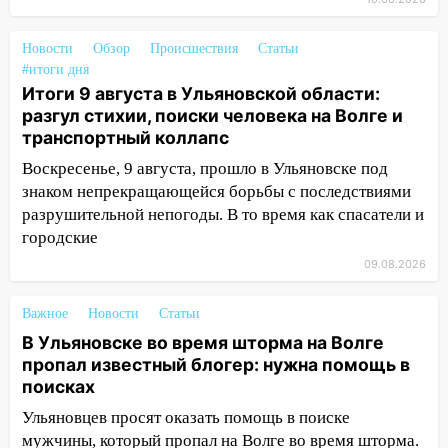
10:11
Директора ульяновской
«Нефтяной топливной компании» будут
судить за неуплату 48,4 млн рублей
Новости
Обзор
Происшествия
Статьи
налогов
#итоги дня
Итоги 9 августа в Ульяновской области:
09:28
Дети на дорогах: пострадали
разгул стихии, поиски человека на Волге и
велосипедисты, мотоциклисты и
транспортный коллапс
пешеходы. Обзор крупных аварий в
Воскресенье, 9 августа, прошло в Ульяновске под
Ульяновской области
знаком непрекращающейся борьбы с последствиями
08:30
Поджог со свечой, 16 сгоревших
разрушительной непогоды. В то время как спасатели и
домов и выстрел за водку
городские
07:50
Какая погоды будет днем 8
09.08.2026
августа
Важное
Новости
Статьи
06:45
Императорский мост в
В Ульяновске во время шторма на Волге
Ульяновске останется закрытым до
пропал известный блогер: нужна помощь в
утра 10 августа
поисках
05:18
Судьба готовит сюрприз: гороскоп
Ульяновцев просят оказать помощь в поиске
на 8 августа — кому повезет с
мужчины, который пропал на Волге во время шторма.