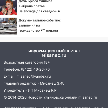
пилотным регионом проекта
Дочь Брюса Уиллиса
выбрала платье
«Культурное долголетие»
Balenciaga для свадьбы в
17:23
Прогноз погоды в Ульяновской
Сан-Вэлли
Документальное событие:
области на 8 августа
заявления на
17:16
В реанимацию Ульяновской
гражданство РФ подали
областной больницы поступили шесть
уже более 60 тыс.
новых аппаратов ИВЛ
жителей ПМР
16:51
В Чердаклинском районе
ИНФОРМАЦИОННЫЙ ПОРТАЛ
ремонтируют дороги, ставят остановки
и проводят новое освещение
Возрастная категория 18+
16:35
В Ульяновске установили ещё
Телефон: (8422) 46-26-70
девять бункеров для крупногабаритного
E-mail: misanec@yandex.ru
мусора
Главный редактор - Мисанец З.Ф.
16:26
В Ульяновске бесплатно покажут
Учредитель - ИП Мисанец Р.Р.
матч «Волги» под открытым небом
© 2014-2026 Новости Ульяновска онлайн
misanec.ru
16:12
В Ульяновском госуниверситете
разработают отечественный прибор для