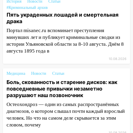
затопленные улицы и остановившиеся
История
Новости
Статьи
#Криминальный архив
трамваи
Пять украденных лошадей и смертельная
12:17
Ульяновск накрыл крупный град:
драка
после ливня город снова уходит под
Портал misanec.ru вспоминает преступления
воду
минувших лет и публикует криминальные сводки из
12:12
Прокуратура взяла на контроль
истории Ульяновской области за 8-10 августа. Днём 8
ДТП с шестилетним ребёнком на улице
августа 1895 года в
Федерации
10.08.2026
12:01
Пьяная женщина сбила
шестилетнего ребёнка на улице
Медицина
Новости
Статьи
Федерации: возбуждено уголовное дело
Боль, скованность и старение дисков: как
повседневные привычки незаметно
11:16
В Ульяновске ищут 37-летнего
разрушают наш позвоночник
мужчину, пропавшего ещё 19 июля
Остеохондроз — один из самых распространённых
10:30
От мотофристайла до прогулки с
диагнозов, о котором слышал почти каждый взрослый
хаски: куда сходить в Ульяновской
человек. Но что на самом деле скрывается за этим
области 8–9 августа
словом, почему
10.08.2026