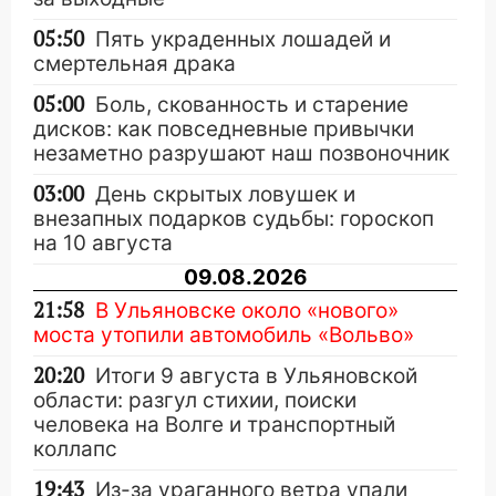
05:50
Пять украденных лошадей и
смертельная драка
05:00
Боль, скованность и старение
дисков: как повседневные привычки
незаметно разрушают наш позвоночник
03:00
День скрытых ловушек и
внезапных подарков судьбы: гороскоп
на 10 августа
09.08.2026
21:58
В Ульяновске около «нового»
моста утопили автомобиль «Вольво»
20:20
Итоги 9 августа в Ульяновской
области: разгул стихии, поиски
человека на Волге и транспортный
коллапс
19:43
Из-за ураганного ветра упали