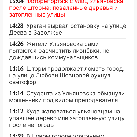
15:04
Фоторепортаж с улиц Ульяновска
после шторма: поваленные деревья и
затопленные улицы
14:28
Ураган вырвал остановку на улице
Деева в Заволжье
14:26
Жители Ульяновска сами
пытаются расчистить ливнёвки, не
дождавшись коммунальщиков
14:16
Шторм продолжает ломать город:
на улице Любови Шевцовой рухнул
светофор
14:14
Студента из Ульяновска обманули
мошенники под видом преподавателя
14:12
Куда жаловаться ульяновцам на
упавшее дерево или затопленную улицу
после непогоды
13:59
В Новом городе ураганным