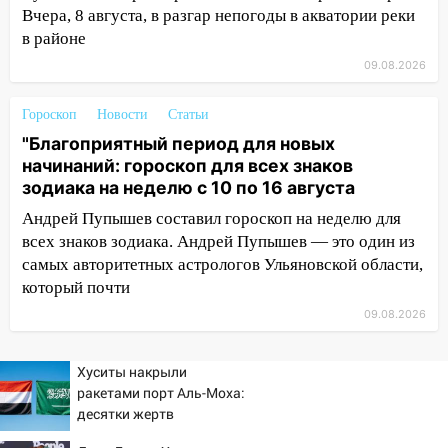
деньгами, а кого ждет неожиданная
Вчера, 8 августа, в разгар непогоды в акватории реки
встреча
в районе
04:47
В Ульяновской области объявили
09.08.2026
ракетную опасность: звучат сирены
07.08.2026
Гороскоп
Новости
Статьи
20:40
"Благоприятный период для новых
Ульяновские аграрии смогут
начинаний: гороскоп для всех знаков
купить тракторы с отсрочкой платежа
зодиака на неделю с 10 по 16 августа
до декабря
Андрей Пупышев составил гороскоп на неделю для
19:34
В следственном управлении
всех знаков зодиака. Андрей Пупышев — это один из
состоялось торжественное
самых авторитетных астрологов Ульяновской области,
мероприятие, приуроченное к
который почти
празднованию Дня сотрудника органов
следствия Российской Федерации
09.08.2026
19:30
Ульяновцев приглашают
поддержать «Симбирскую чебурашку»
Хуситы накрыли
на фестивале «ФормАРТ»
ракетами порт Аль-Моха:
десятки жертв
18:11
Ульяновская область стала