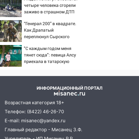
будут судить за неуплату налогов на 48
четыре человека сгорели
млн рублей
заживо в страшном ДТП
на трассе 07/08/2026 –
08:22
Подросток на питбайке сбил
“Генерал 200” в квадрате.
Новости
велосипедистку: пострадали двое
Как Драпатый
переплюнул Сырского
07:20
Жара возвращается: ожидается
знойный и сухой четверг
"С каждым годом меня
тянет сюда": певица Алсу
06:00
Под Ульяновском при развороте
приехала в татарскую
пострадал 38-летний водитель
деревню, где прошло ее
иномарки
детство 07/08/2026 –
Новости
05:00
«Каждая пятая женщина и каждый
ИНФОРМАЦИОННЫЙ ПОРТАЛ
второй мужчина в мире сталкиваются с
алопецией»: врач рассказал, чем может
Возрастная категория 18+
быть вызвано облысение и как с этим
справиться
Телефон: (8422) 46-26-70
E-mail: misanec@yandex.ru
03:30
Гороскоп на 7 августа: пятница
Главный редактор - Мисанец З.Ф.
принесет прилив творческой энергии и
отличные шансы исправить старые
Учредитель - ИП Мисанец Р.Р.