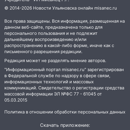
ошибки
© 2014-2026 Новости Ульяновска онлайн
misanec.ru
06.08.2026
Все права защищены. Вся информация, размещенная на
23:20
Прогноз погоды на 7 августа в
данном веб-сайте, предназначена только для
Ульяновской области
персонального пользования и не подлежит
20:04
Ульяновцев приглашают на забег,
дальнейшему воспроизведению и/или
посвящённый Дню воздушного флота
распространению в какой-либо форме, иначе как с
письменного разрешения редакции.
России
Редакция может не разделять мнение авторов.
19:12
В Ульяновской области
руководителя частной компании
"Информационный портал misanec.ru" зарегистрирован
наказали за сокрытие прошлого своего
в Федеральной службе по надзору в сфере связи,
сотрудник
информационных технологий и массовых
коммуникаций. Свидетельство о регистрации средства
18:02
В Ульяновск едут звезды
массовой информации ЭЛ №ФС 77 - 61045 от
баскетбола!
05.03.2015
17:08
Ульяновский областной суд
Политика в отношении обработки персональных данных
оставил в силе приговор руководству
«УльяновскФармации» за махинации на
Скачать приложение:
3,2 млн рублей