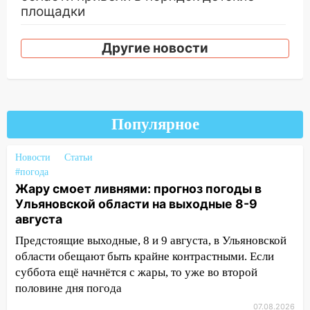
площадки
15:27
Прокуратура проверяет
Другие новости
капремонт школы в селе Кивать
15:08
В Кузоватово после прокурорской
проверки обновили разметку на
пешеходных переходах
Популярное
14:40
На проспекте Гая в Ульяновске
запретили остановку автомобилей на
Новости
Статьи
50-метровом участке
#погода
Жару смоет ливнями: прогноз погоды в
14:22
В Новом городе 8 августа пройдет
Ульяновской области на выходные 8-9
большой фестиваль «Наше время» с
августа
мотофристайлом и концертом
«Мураками»
Предстоящие выходные, 8 и 9 августа, в Ульяновской
области обещают быть крайне контрастными. Если
14:04
Жару смоет ливнями: прогноз
суббота ещё начнётся с жары, то уже во второй
погоды в Ульяновской области на
половине дня погода
выходные 8-9 августа
07.08.2026