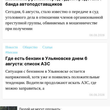
банда автоподставщиков
11:16
В Ульяновске открыли памятную
доску декабристу Кондратию Рылееву
Сегодня, 6 августа, стало известно о передаче в суд
уголовного дела в отношении членов организованной
10:40
В Ульяновске спасатели ночью
преступной группы, обвиняемых в мошенничестве
нашли потерявшегося в заброшенных
при получении
садах 79-летнего мужчину
06.08.2026
10:26
На нескольких улицах Ульяновска
временно отключили холодную воду
Новости
Общество
Статьи
#бензин
10:14
В Ульяновске двоих участников
Где есть бензин в Ульяновске днем 6
коррупционной схемы при ЦГКБ
августа: список АЗС
отправили в колонию на 7 и 8 лет
Ситуация с бензином в Ульяновске остается
09:52
Ночью беспилотники сбили над
напряженной, хотя уже и появились положительные
соседними Татарстаном и Саратовской
тенденции. Водители продолжают искать АЗС, где
областью
можно заправиться, а
09:41
Диана Шурыгина уверовала в
06.08.2026
Бога в СИЗО
09:35
В Ульяновске директора фирмы
Людей не могут опознать: