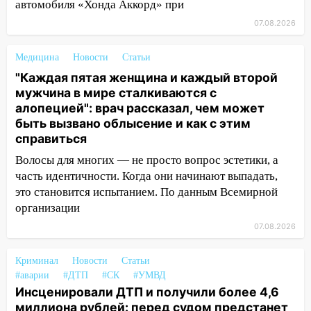
автомобиля «Хонда Аккорд» при
12:00
Где есть бензин в Ульяновске 7
07.08.2026
августа: список АЗС
11:50
Заснул рядом с ребёнком и
Медицина
Новости
Статьи
случайно задушил его: суд вынес
"Каждая пятая женщина и каждый второй
приговор
мужчина в мире сталкиваются с
алопецией": врач рассказал, чем может
11:38
В Ленинском районе пожар
быть вызвано облысение и как с этим
полностью уничтожил дачный дом и
справиться
сарай
Волосы для многих — не просто вопрос эстетики, а
11:38
В Госдуме предложили отменить
часть идентичности. Когда они начинают выпадать,
ЕГЭ с 2027 года
это становится испытанием. По данным Всемирной
организации
11:25
В Ульяновске ИИ будет выявлять
нарушителей на контейнерных
07.08.2026
площадках
Криминал
Новости
Статьи
11:20
Ульяновская шахматистка
#аварии
#ДТП
#СК
#УМВД
Валерия Клейменова выиграла два
Инсценировали ДТП и получили более 4,6
золота в составе сборной мира
миллиона рублей: перед судом предстанет