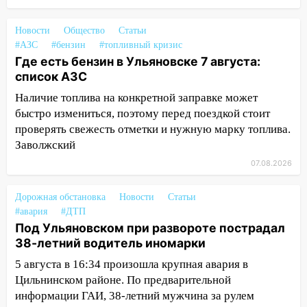
13:30
В Ульяновске транспортные
полицейские проведут акцию «Час
Новости
Общество
Статьи
пассажира»
#АЗС
#бензин
#топливный кризис
Где есть бензин в Ульяновске 7 августа:
13:20
В Ульяновске за один день
список АЗС
обокрали женщину на пляже и
подростка в сквере
Наличие топлива на конкретной заправке может
быстро измениться, поэтому перед поездкой стоит
13:01
В Димитровграде мужчина
проверять свежесть отметки и нужную марку топлива.
выбросил из машины страйкбольную
Заволжский
гранату: его задержали
07.08.2026
12:34
На Ульяновскую область
надвигается сильнейшая непогода: град
Дорожная обстановка
Новости
Статьи
и шквал до 27 м/с
#авария
#ДТП
Под Ульяновском при развороте пострадал
12:31
Ульяновец хотел купить иномарку
38-летний водитель иномарки
из Европы и потерял 760 тысяч рублей
5 августа в 16:34 произошла крупная авария в
12:20
В Чердаклинском районе
Цильнинском районе. По предварительной
столкнулись «Лада» и Chevrolet:
информации ГАИ, 38-летний мужчина за рулем
пострадал 14-летний подросток