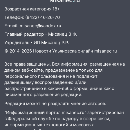
07.08.2026
Возрастная категория 18+
20:40
Ульяновские аграрии смогут
Телефон: (8422) 46-26-70
купить тракторы с отсрочкой платежа
до декабря
E-mail: misanec@yandex.ru
Главный редактор - Мисанец З.Ф.
19:34
В следственном управлении
состоялось торжественное
Учредитель - ИП Мисанец Р.Р.
мероприятие, приуроченное к
© 2014-2026 Новости Ульяновска онлайн
misanec.ru
празднованию Дня сотрудника органов
следствия Российской Федерации
Все права защищены. Вся информация, размещенная на
данном веб-сайте, предназначена только для
19:30
Ульяновцев приглашают
персонального пользования и не подлежит
поддержать «Симбирскую чебурашку»
дальнейшему воспроизведению и/или
на фестивале «ФормАРТ»
распространению в какой-либо форме, иначе как с
18:11
Ульяновская область стала
письменного разрешения редакции.
пилотным регионом проекта
Редакция может не разделять мнение авторов.
«Культурное долголетие»
"Информационный портал misanec.ru" зарегистрирован
17:23
Прогноз погоды в Ульяновской
в Федеральной службе по надзору в сфере связи,
области на 8 августа
информационных технологий и массовых