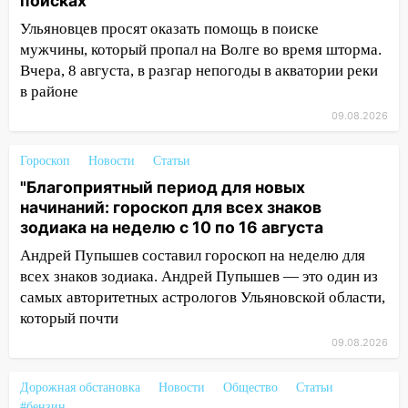
поисках
шторма
Ульяновцев просят оказать помощь в поиске
13:49
Стихия продолжает крушить
мужчины, который пропал на Волге во время шторма.
Ульяновск: дерево рухнуло на дом на
Вчера, 8 августа, в разгар непогоды в акватории реки
Орджоникидзе
в районе
09.08.2026
13:47
На Нижней Террасе мощным
ветром вырвало дерево с корнем
Гороскоп
Новости
Статьи
13:46
Сильный ветер сорвал крышу с
"Благоприятный период для новых
СТО на проспекте Созидателей
начинаний: гороскоп для всех знаков
зодиака на неделю с 10 по 16 августа
13:35
Непогода продолжает бить по
транспорту: в Ульяновске трамвай
Андрей Пупышев составил гороскоп на неделю для
сошёл с рельсов
всех знаков зодиака. Андрей Пупышев — это один из
самых авторитетных астрологов Ульяновской области,
13:22
Упавшие деревья перекрыли
который почти
дороги в Ульяновске: фото
09.08.2026
13:17
Непогода в Ульяновске не
закончится сегодня: сильные ливни
Дорожная обстановка
Новости
Общество
Статьи
сохранятся 9 августа
#бензин