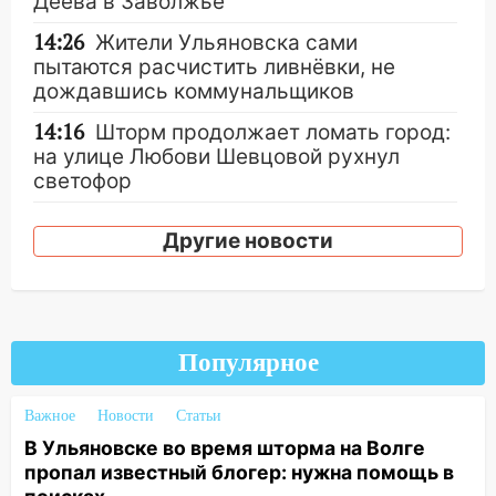
Деева в Заволжье
14:26
Жители Ульяновска сами
пытаются расчистить ливнёвки, не
дождавшись коммунальщиков
14:16
Шторм продолжает ломать город:
на улице Любови Шевцовой рухнул
светофор
14:14
Студента из Ульяновска обманули
Другие новости
мошенники под видом преподавателя
14:12
Куда жаловаться ульяновцам на
упавшее дерево или затопленную улицу
после непогоды
Популярное
13:59
В Новом городе ураганным
ветром сорвало опалубку со
Важное
Новости
Статьи
строящегося дома
В Ульяновске во время шторма на Волге
13:54
В мэрии Ульяновска рассказали,
пропал известный блогер: нужна помощь в
как устраняют последствия мощного