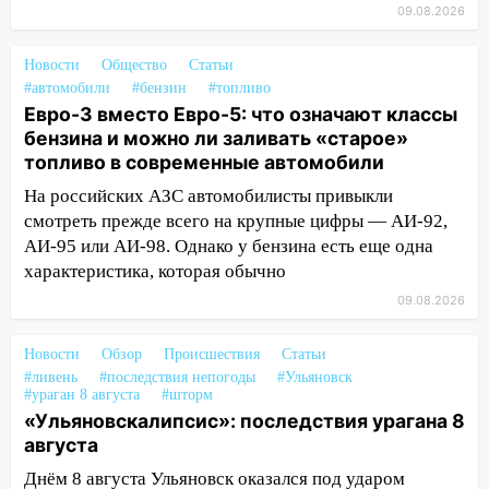
воду
09.08.2026
12:12
Прокуратура взяла на контроль
Новости
Общество
Статьи
ДТП с шестилетним ребёнком на улице
#автомобили
#бензин
#топливо
Федерации
Евро-3 вместо Евро-5: что означают классы
12:01
Пьяная женщина сбила
бензина и можно ли заливать «старое»
шестилетнего ребёнка на улице
топливо в современные автомобили
Федерации: возбуждено уголовное дело
На российских АЗС автомобилисты привыкли
11:16
смотреть прежде всего на крупные цифры — АИ-92,
В Ульяновске ищут 37-летнего
мужчину, пропавшего ещё 19 июля
АИ-95 или АИ-98. Однако у бензина есть еще одна
характеристика, которая обычно
10:30
От мотофристайла до прогулки с
09.08.2026
хаски: куда сходить в Ульяновской
области 8–9 августа
Новости
Обзор
Происшествия
Статьи
10:11
Директора ульяновской
#ливень
#последствия непогоды
#Ульяновск
#ураган 8 августа
#шторм
«Нефтяной топливной компании» будут
«Ульяновскалипсис»: последствия урагана 8
судить за неуплату 48,4 млн рублей
августа
налогов
Днём 8 августа Ульяновск оказался под ударом
09:28
Дети на дорогах: пострадали