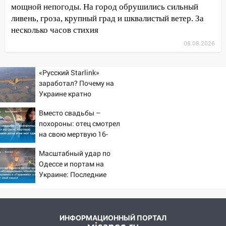
мощной непогоды. На город обрушились сильный
велосипедисты, мотоциклисты и
ливень, гроза, крупный град и шквалистый ветер. За
пешеходы. Обзор крупных аварий в
несколько часов стихия
Ульяновской области
08.08.2026
08:30
Поджог со свечой, 16 сгоревших
домов и выстрел за водку
«Русский Starlink»
07:50
Какая погоды будет днем 8
заработал? Почему на
августа
Украине кратно
увеличилась точность
06:45
Императорский мост в
Вместо свадьбы –
попаданий по объектам
Ульяновске останется закрытым до
похороны: отец смотрел
ВСУ
утра 10 августа
на свою мертвую 16-
летнюю дочь и не мог
05:18
Судьба готовит сюрприз: гороскоп
Масштабный удар по
сдержать слезы
на 8 августа — кому повезет с
Одессе и портам на
деньгами, а кого ждет неожиданная
Украине: Последние
встреча
новости, подробности об
ударах России 9 августа
04:47
В Ульяновской области объявили
2026 года
ракетную опасность: звучат сирены
ИНФОРМАЦИОННЫЙ ПОРТАЛ