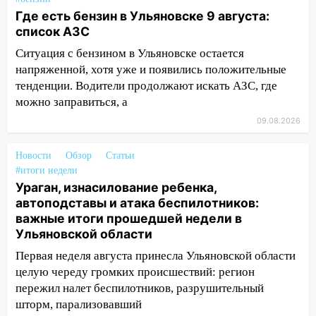
Где есть бензин в Ульяновске 9 августа:
13:15
Трижды «брал в долг» без спроса:
список АЗС
житель Вешкаймского района похитил у
знакомого 191 тысячу рублей
Ситуация с бензином в Ульяновске остается
напряженной, хотя уже и появились положительные
13:14
Ураган оторвал светофор на
тенденции. Водители продолжают искать АЗС, где
проспекте Филатова в Ульяновске
можно заправиться, а
13:12
Дерево пробило крышу дома на
09.08.2026
Новгородской в Ульяновске и рухнуло
на электрощит
Новости
Обзор
Статьи
#итоги недели
13:10
В Заволжском районе дерево
Ураган, изнасилование ребенка,
упало во дворе
автоподставы и атака беспилотников:
13:08
Ураган ударил по Ульяновску:
важные итоги прошедшей недели в
сорванные крыши, поваленные деревья,
Ульяновской области
затопленные улицы и остановившиеся
Первая неделя августа принесла Ульяновской области
трамваи
целую череду громких происшествий: регион
12:17
Ульяновск накрыл крупный град:
пережил налет беспилотников, разрушительный
после ливня город снова уходит под
шторм, парализовавший