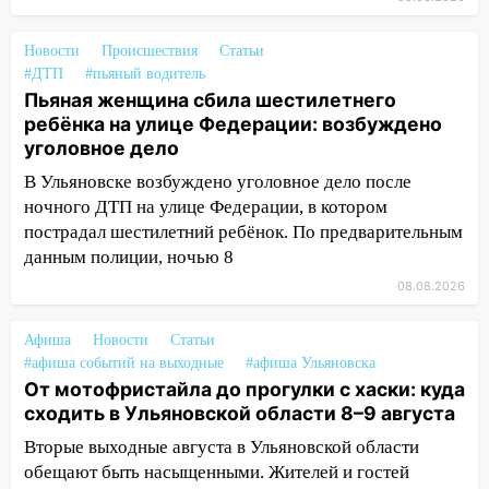
житель Вешкаймского района похитил у
знакомого 191 тысячу рублей
Новости
Происшествия
Статьи
#ДТП
#пьяный водитель
13:14
Ураган оторвал светофор на
Пьяная женщина сбила шестилетнего
проспекте Филатова в Ульяновске
ребёнка на улице Федерации: возбуждено
13:12
Дерево пробило крышу дома на
уголовное дело
Новгородской в Ульяновске и рухнуло
В Ульяновске возбуждено уголовное дело после
на электрощит
ночного ДТП на улице Федерации, в котором
13:10
пострадал шестилетний ребёнок. По предварительным
В Заволжском районе дерево
упало во дворе
данным полиции, ночью 8
08.08.2026
13:08
Ураган ударил по Ульяновску:
сорванные крыши, поваленные деревья,
Афиша
Новости
Статьи
затопленные улицы и остановившиеся
#афиша событий на выходные
#афиша Ульяновска
трамваи
От мотофристайла до прогулки с хаски: куда
12:17
Ульяновск накрыл крупный град:
сходить в Ульяновской области 8–9 августа
после ливня город снова уходит под
Вторые выходные августа в Ульяновской области
воду
обещают быть насыщенными. Жителей и гостей