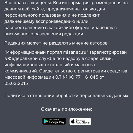
20:40
Ульяновские аграрии смогут
Все права защищены. Вся информация, размещенная на
купить тракторы с отсрочкой платежа
данном веб-сайте, предназначена только для
до декабря
персонального пользования и не подлежит
дальнейшему воспроизведению и/или
19:34
В следственном управлении
распространению в какой-либо форме, иначе как с
состоялось торжественное
письменного разрешения редакции.
мероприятие, приуроченное к
Редакция может не разделять мнение авторов.
празднованию Дня сотрудника органов
следствия Российской Федерации
"Информационный портал misanec.ru" зарегистрирован
в Федеральной службе по надзору в сфере связи,
19:30
Ульяновцев приглашают
информационных технологий и массовых
поддержать «Симбирскую чебурашку»
коммуникаций. Свидетельство о регистрации средства
на фестивале «ФормАРТ»
массовой информации ЭЛ №ФС 77 - 61045 от
05.03.2015
18:11
Ульяновская область стала
пилотным регионом проекта
Политика в отношении обработки персональных данных
«Культурное долголетие»
Скачать приложение:
17:23
Прогноз погоды в Ульяновской
области на 8 августа
17:16
В реанимацию Ульяновской