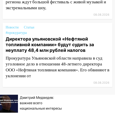
12:12
региона ждут большой фестиваль с живой музыкой и
Прокуратура взяла на контроль
ДТП с шестилетним ребёнком на улице
экстремальными шоу,
Федерации
08.08.2026
12:01
Пьяная женщина сбила
Новости
Статьи
шестилетнего ребёнка на улице
#прокуратура
Федерации: возбуждено уголовное дело
Директора ульяновской «Нефтяной
11:16
В Ульяновске ищут 37-летнего
топливной компании» будут судить за
мужчину, пропавшего ещё 19 июля
неуплату 48,4 млн рублей налогов
Прокуратура Ульяновской области направила в суд
10:30
От мотофристайла до прогулки с
уголовное дело в отношении 48-летнего директора
хаски: куда сходить в Ульяновской
ООО «Нефтяная топливная компания». Его обвиняют в
области 8–9 августа
уклонении от
10:11
Директора ульяновской
08.08.2026
«Нефтяной топливной компании» будут
судить за неуплату 48,4 млн рублей
налогов
Дмитрий Медведев:
важнее всего
09:28
Дети на дорогах: пострадали
национальные интересы
велосипедисты, мотоциклисты и
России