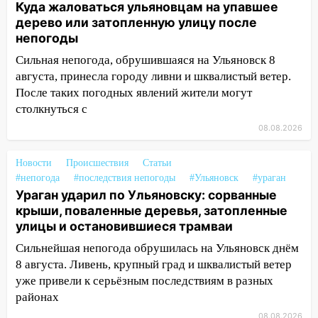
Куда жаловаться ульяновцам на упавшее
13:49
Стихия продолжает крушить
дерево или затопленную улицу после
Ульяновск: дерево рухнуло на дом на
непогоды
Орджоникидзе
Сильная непогода, обрушившаяся на Ульяновск 8
13:47
На Нижней Террасе мощным
августа, принесла городу ливни и шквалистый ветер.
ветром вырвало дерево с корнем
После таких погодных явлений жители могут
столкнуться с
13:46
Сильный ветер сорвал крышу с
СТО на проспекте Созидателей
08.08.2026
13:35
Непогода продолжает бить по
Новости
Происшествия
Статьи
транспорту: в Ульяновске трамвай
#непогода
#последствия непогоды
#Ульяновск
#ураган
сошёл с рельсов
Ураган ударил по Ульяновску: сорванные
крыши, поваленные деревья, затопленные
13:22
Упавшие деревья перекрыли
улицы и остановившиеся трамваи
дороги в Ульяновске: фото
Сильнейшая непогода обрушилась на Ульяновск днём
13:17
Непогода в Ульяновске не
8 августа. Ливень, крупный град и шквалистый ветер
закончится сегодня: сильные ливни
уже привели к серьёзным последствиям в разных
сохранятся 9 августа
районах
13:15
Трижды «брал в долг» без спроса:
08.08.2026