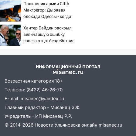
пешеходы. Обзор крупных аварий в
Полковник армии США
Ульяновской области
Макгрегор: Дырявая
блокада Одессы - когда
08:30
Поджог со свечой, 16 сгоревших
же в командовании ВМФ
домов и выстрел за водку
Хантер Байден раскрыл
России за это полетят
величайшую ошибку
головы?
07:50
Какая погоды будет днем 8
своего отца: бездействие
августа
против Трампа
06:45
Императорский мост в
Ульяновске останется закрытым до
ИНФОРМАЦИОННЫЙ ПОРТАЛ
утра 10 августа
05:18
Возрастная категория 18+
Судьба готовит сюрприз: гороскоп
на 8 августа — кому повезет с
Телефон: (8422) 46-26-70
деньгами, а кого ждет неожиданная
E-mail: misanec@yandex.ru
встреча
Главный редактор - Мисанец З.Ф.
04:47
В Ульяновской области объявили
Учредитель - ИП Мисанец Р.Р.
ракетную опасность: звучат сирены
© 2014-2026 Новости Ульяновска онлайн
misanec.ru
07.08.2026