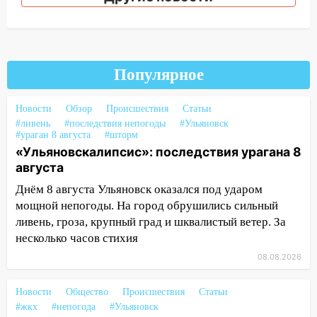
14:26
Жители Ульяновска сами
пытаются расчистить ливнёвки, не
дождавшись коммунальщиков
14:16
Шторм продолжает ломать город:
Популярное
на улице Любови Шевцовой рухнул
светофор
Новости
Обзор
Происшествия
Статьи
14:14
Студента из Ульяновска обманули
#ливень
#последствия непогоды
#Ульяновск
мошенники под видом преподавателя
#ураган 8 августа
#шторм
«Ульяновскалипсис»: последствия урагана 8
14:12
Куда жаловаться ульяновцам на
августа
упавшее дерево или затопленную улицу
Днём 8 августа Ульяновск оказался под ударом
после непогоды
мощной непогоды. На город обрушились сильный
13:59
В Новом городе ураганным
ливень, гроза, крупный град и шквалистый ветер. За
ветром сорвало опалубку со
несколько часов стихия
строящегося дома
08.08.2026
13:54
В мэрии Ульяновска рассказали,
как устраняют последствия мощного
Новости
Общество
Происшествия
Статьи
шторма
#жкх
#непогода
#Ульяновск