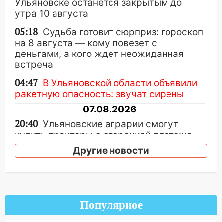
Ульяновске останется закрытым до
утра 10 августа
05:18
Судьба готовит сюрприз: гороскоп
на 8 августа — кому повезет с
деньгами, а кого ждет неожиданная
встреча
04:47
В Ульяновской области объявили
ракетную опасность: звучат сирены
07.08.2026
20:40
Ульяновские аграрии смогут
купить тракторы с отсрочкой платежа
до декабря
Другие новости
19:34
В следственном управлении
состоялось торжественное
мероприятие, приуроченное к
празднованию Дня сотрудника органов
Популярное
следствия Российской Федерации