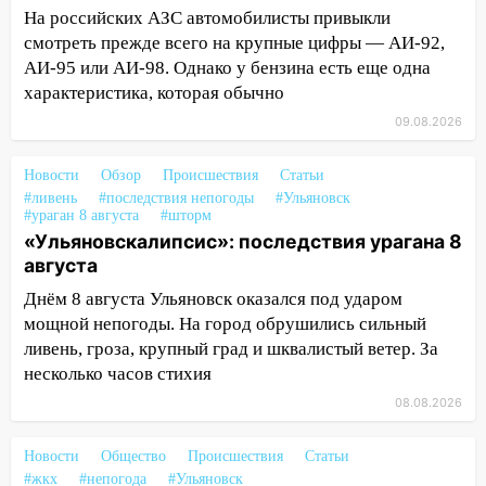
пешеходных переходах
На российских АЗС автомобилисты привыкли
14:40
На проспекте Гая в Ульяновске
смотреть прежде всего на крупные цифры — АИ-92,
запретили остановку автомобилей на
АИ-95 или АИ-98. Однако у бензина есть еще одна
50-метровом участке
характеристика, которая обычно
09.08.2026
14:22
В Новом городе 8 августа пройдет
большой фестиваль «Наше время» с
Новости
мотофристайлом и концертом
Обзор
Происшествия
Статьи
#ливень
#последствия непогоды
#Ульяновск
«Мураками»
#ураган 8 августа
#шторм
«Ульяновскалипсис»: последствия урагана 8
14:04
Жару смоет ливнями: прогноз
августа
погоды в Ульяновской области на
выходные 8-9 августа
Днём 8 августа Ульяновск оказался под ударом
мощной непогоды. На город обрушились сильный
13:30
В Ульяновске транспортные
ливень, гроза, крупный град и шквалистый ветер. За
полицейские проведут акцию «Час
несколько часов стихия
пассажира»
08.08.2026
13:20
В Ульяновске за один день
обокрали женщину на пляже и
Новости
Общество
Происшествия
Статьи
подростка в сквере
#жкх
#непогода
#Ульяновск