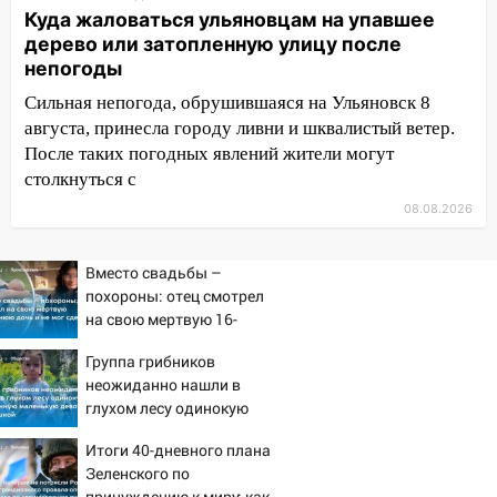
Куда жаловаться ульяновцам на упавшее
13:01
В Димитровграде мужчина
дерево или затопленную улицу после
выбросил из машины страйкбольную
непогоды
гранату: его задержали
Сильная непогода, обрушившаяся на Ульяновск 8
12:34
На Ульяновскую область
августа, принесла городу ливни и шквалистый ветер.
надвигается сильнейшая непогода: град
После таких погодных явлений жители могут
и шквал до 27 м/с
столкнуться с
12:31
Ульяновец хотел купить иномарку
08.08.2026
из Европы и потерял 760 тысяч рублей
12:20
В Чердаклинском районе
Вместо свадьбы –
столкнулись «Лада» и Chevrolet:
похороны: отец смотрел
пострадал 14-летний подросток
на свою мертвую 16-
летнюю дочь и не мог
12:00
Где есть бензин в Ульяновске 7
Группа грибников
сдержать слезы
августа: список АЗС
неожиданно нашли в
глухом лесу одинокую
11:50
Заснул рядом с ребёнком и
испуганную маленькую
случайно задушил его: суд вынес
Итоги 40-дневного плана
девочку с игрушкой
приговор
Зеленского по
принуждению к миру: как