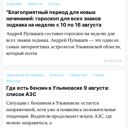
19:30
Ульяновцев приглашают
Гороскоп
Новости
Статьи
поддержать «Симбирскую чебурашку»
"Благоприятный период для новых
на фестивале «ФормАРТ»
начинаний: гороскоп для всех знаков
зодиака на неделю с 10 по 16 августа
18:11
Ульяновская область стала
пилотным регионом проекта
Андрей Пупышев составил гороскоп на неделю для
«Культурное долголетие»
всех знаков зодиака. Андрей Пупышев — это один из
самых авторитетных астрологов Ульяновской области,
17:23
Прогноз погоды в Ульяновской
который почти
области на 8 августа
09.08.2026
17:16
В реанимацию Ульяновской
областной больницы поступили шесть
Дорожная обстановка
Новости
Общество
Статьи
новых аппаратов ИВЛ
#бензин
Где есть бензин в Ульяновске 9 августа:
16:51
В Чердаклинском районе
список АЗС
ремонтируют дороги, ставят остановки
и проводят новое освещение
Ситуация с бензином в Ульяновске остается
напряженной, хотя уже и появились положительные
16:35
В Ульяновске установили ещё
тенденции. Водители продолжают искать АЗС, где
девять бункеров для крупногабаритного
можно заправиться, а
мусора