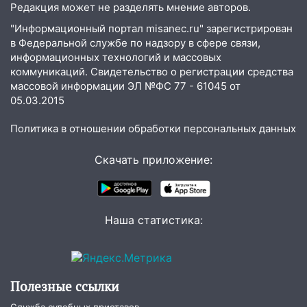
10:26
На нескольких улицах Ульяновска
Редакция может не разделять мнение авторов.
временно отключили холодную воду
"Информационный портал misanec.ru" зарегистрирован
в Федеральной службе по надзору в сфере связи,
10:14
В Ульяновске двоих участников
информационных технологий и массовых
коррупционной схемы при ЦГКБ
коммуникаций. Свидетельство о регистрации средства
отправили в колонию на 7 и 8 лет
массовой информации ЭЛ №ФС 77 - 61045 от
09:52
Ночью беспилотники сбили над
05.03.2015
соседними Татарстаном и Саратовской
Политика в отношении обработки персональных данных
областью
09:41
Диана Шурыгина уверовала в
Скачать приложение:
Бога в СИЗО
09:35
В Ульяновске директора фирмы
будут судить за неуплату налогов на 48
Наша статистика:
млн рублей
08:22
Подросток на питбайке сбил
велосипедистку: пострадали двое
Полезные ссылки
07:20
Жара возвращается: ожидается