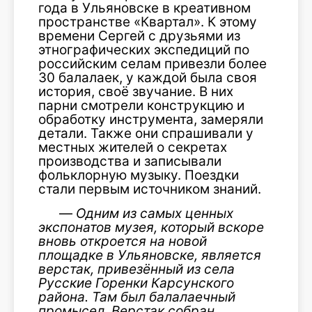
года в Ульяновске в креативном
пространстве «Квартал». К этому
времени Сергей с друзьями из
этнографических экспедиций по
российским селам привезли более
30 балалаек, у каждой была своя
история, своё звучание. В них
парни смотрели конструкцию и
обработку инструмента, замеряли
детали. Также они спрашивали у
местных жителей о секретах
производства и записывали
фольклорную музыку. Поездки
стали первым источником знаний.
—
Одним из самых ценных
экспонатов музея, который вскоре
вновь откроется на новой
площадке в Ульяновске, является
верстак, привезённый из села
Русские Горенки Карсунского
района. Там был балалаечный
промысел. Верстак собран