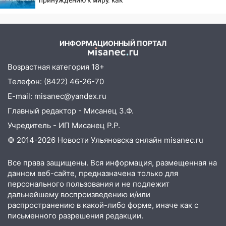
11:38
В Ленинском районе пожар
ответила Россия, полный
полностью уничтожил дачный дом и
разбор провала операции
сарай
Украины от военкора
Коца
ИНФОРМАЦИОННЫЙ ПОРТАЛ
11:38
В Госдуме предложили отменить
ЕГЭ с 2027 года
Возрастная категория 18+
11:25
В Ульяновске ИИ будет выявлять
Телефон: (8422) 46-26-70
нарушителей на контейнерных
E-mail: misanec@yandex.ru
площадках
Главный редактор - Мисанец З.Ф.
11:20
Ульяновская шахматистка
Учредитель - ИП Мисанец Р.Р.
Валерия Клейменова выиграла два
золота в составе сборной мира
© 2014-2026 Новости Ульяновска онлайн
misanec.ru
11:16
В Ульяновске открыли памятную
Все права защищены. Вся информация, размещенная на
доску декабристу Кондратию Рылееву
данном веб-сайте, предназначена только для
персонального пользования и не подлежит
10:40
В Ульяновске спасатели ночью
дальнейшему воспроизведению и/или
нашли потерявшегося в заброшенных
распространению в какой-либо форме, иначе как с
садах 79-летнего мужчину
письменного разрешения редакции.