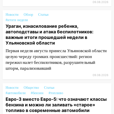
09.08.2026
16:26
В Ульяновске бесплатно покажут
матч «Волги» под открытым небом
Новости
Обзор
Статьи
#итоги недели
16:12
В Ульяновском госуниверситете
Ураган, изнасилование ребенка,
разработают отечественный прибор для
автоподставы и атака беспилотников:
цифровой ПЦР
важные итоги прошедшей недели в
15:47
Ульяновцы могут вернуть деньги
Ульяновской области
за абонементы закрывшегося фитнес-
Первая неделя августа принесла Ульяновской области
клуба «Рекорд-Fitness»
целую череду громких происшествий: регион
15:34
После вмешательства
пережил налет беспилотников, разрушительный
прокуратуры в селах Ульяновской
шторм, парализовавший
области привели в порядок детские
09.08.2026
площадки
15:27
Новости
Прокуратура проверяет
Общество
Статьи
#автомобили
#бензин
#топливо
капремонт школы в селе Кивать
Евро-3 вместо Евро-5: что означают классы
15:08
В Кузоватово после прокурорской
бензина и можно ли заливать «старое»
проверки обновили разметку на
топливо в современные автомобили