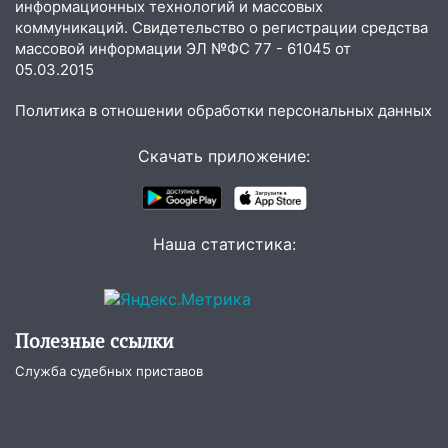
информационных технологий и массовых
капитально отремонтируют 101
коммуникаций. Свидетельство о регистрации средства
многоквартирный дом
массовой информации ЭЛ №ФС 77 - 61045 от
05.03.2015
16:30
Прогноз погоды в Ульяновской
области на 5 августа
Политика в отношении обработки персональных данных
16:20
В Сурском районе сёла оказались
не защищены от лесных пожаров
Скачать приложение:
16:12
Пуля пробила окно квартиры на
16-м этаже в Ульяновске
Наша статистика:
16:10
Прокуратура потребовала
усилить борьбу со свалками в
Инзенском районе
16:06
Патриарх Кирилл оценил работу
Полезные ссылки
Симбирской епархии
Служба судебных приставов
15:45
Жителям села Тагай больше не
придётся ездить в райцентр ради сдачи
анализов