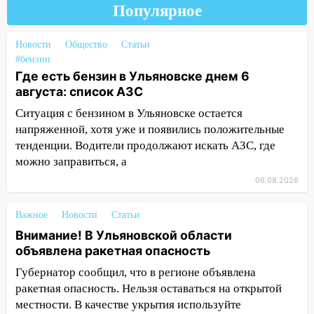
Популярное
17:30
Где есть бензин в Ульяновске 5
августа после рабочего дня: список АЗС
Новости
Общество
Статьи
17:05
«Обыск» по видеосвязи: в
#бензин
Ульяновске задержали 19-летнюю
Где есть бензин в Ульяновске днем 6
сообщницу мошенников
августа: список АЗС
16:12
Едва не перерезал горло: в
Ситуация с бензином в Ульяновске остается
Вешкайме посиделки с судимым
напряженной, хотя уже и появились положительные
знакомым закончились для женщины
тенденции. Водители продолжают искать АЗС, где
больницей
можно заправиться, а
16:06
18-летняя девушка без прав
06.08.2026
перевернулась на мопеде и попала в
больницу
Важное
Новости
Статьи
Внимание! В Ульяновской области
15:59
Ульяновец отдал более 14
объявлена ракетная опасность
миллионов рублей за криминальное
покровительство
Губернатор сообщил, что в регионе объявлена
ракетная опасность. Нельзя оставаться на открытой
15:32
На «кольце» кроссовер сбил 18-
местности. В качестве укрытия используйте
летнего мопедиста