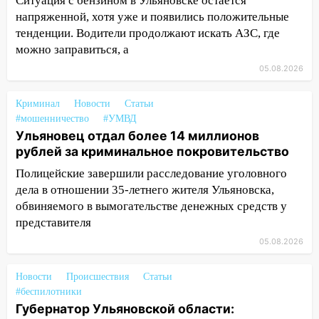
Ситуация с бензином в Ульяновске остается
11:33
В Засвияжье под колёса авто
напряженной, хотя уже и появились положительные
попал мужчина
тенденции. Водители продолжают искать АЗС, где
можно заправиться, а
11:17
В Радищевском районе сгорели
05.08.2026
хозяйственные постройки
11:00
В Канадее горел жилой дом
Криминал
Новости
Статьи
#мошенничество
#УМВД
10:18
Губернатор Ульяновской области:
Ульяновец отдал более 14 миллионов
уничтожено четыре беспилотника в
рублей за криминальное покровительство
регионе
Полицейские завершили расследование уголовного
10:00
В Ульяновске дотла сгорел
дела в отношении 35-летнего жителя Ульяновска,
легковой автомобиль
обвиняемого в вымогательстве денежных средств у
представителя
09:39
В Ульяновске будут судить десять
наркодилеров, снабжавших две области
05.08.2026
09:25
Вынесли приговор дебоширам,
Новости
Происшествия
Статьи
избившим мужчину в трамвае
#беспилотники
08:27
Губернатор Ульяновской области:
Ульяновская полиция получила