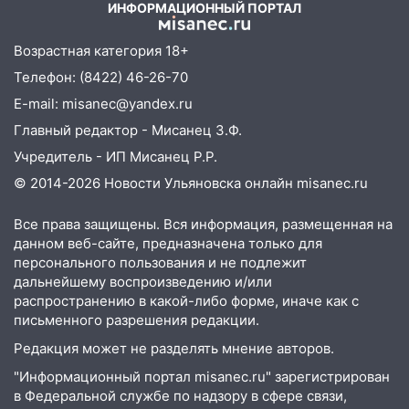
ИНФОРМАЦИОННЫЙ ПОРТАЛ
21:01
Ульяновцев приглашают сдать
кровь: День донора пройдёт 6 августа
Возрастная категория 18+
20:17
Ульяновская область девятую
Телефон: (8422) 46-26-70
неделю подряд удерживает самые
E-mail: misanec@yandex.ru
низкие цены на подсолнечное масло
Главный редактор - Мисанец З.Ф.
19:33
Коровы-рекордсменки: в
Учредитель - ИП Мисанец Р.Р.
Ульяновской области выросли надои
© 2014-2026 Новости Ульяновска онлайн
misanec.ru
молока
18:20
В Ульяновской области до конца
Все права защищены. Вся информация, размещенная на
года благоустроят 20 родников
данном веб-сайте, предназначена только для
персонального пользования и не подлежит
17:27
В Ульяновской области 114 детей-
дальнейшему воспроизведению и/или
сирот получили жильё с начала года
распространению в какой-либо форме, иначе как с
письменного разрешения редакции.
16:43
Дорожный сезон перевалил за
экватор: в Ульяновской области
Редакция может не разделять мнение авторов.
обновили половину региональных трасс
"Информационный портал misanec.ru" зарегистрирован
в Федеральной службе по надзору в сфере связи,
16:31
В Ульяновской области