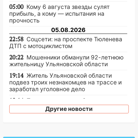
05:00
Кому 6 августа звезды сулят
прибыль, а кому — испытания на
прочность
05.08.2026
22:58
Соцсети: на проспекте Тюленева
ДТП с мотоциклистом
20:22
Мошенники обманули 92-летнюю
жительницу Ульяновской области
19:14
Житель Ульяновской области
подвез троих незнакомцев на трассе и
заработал уголовное дело
18:14
Прогноз погоды на 6 августа в
Ульяновской области
Другие новости
18:00
Мотофристайл, рок и силовой
экстрим: в Ульяновске пройдет
большой фестиваль «Наше время»