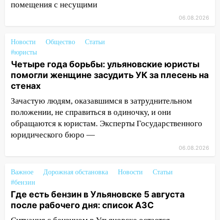
помещения с несущими
15:00
В Ульяновске после тройного ДТП
06.08.2026
госпитализировали 25-летнего байкера
Новости
Общество
Статьи
14:32
На Ульяновскую область
#юристы
надвигается жара
Четыре года борьбы: ульяновские юристы
14:08
Пешеход переходил по «зебре»:
помогли женщине засудить УК за плесень на
подробности серьезной аварии на
стенах
Фруктовой
Зачастую людям, оказавшимся в затруднительном
положении, не справиться в одиночку, и они
13:30
В Димитровграде на улице
обращаются к юристам. Эксперты Государственного
Трудовой горело здание
юридического бюро —
13:00
Водитель без прав врезался в
06.08.2026
припаркованный автомобиль
12:37
Переезжал «зебру» на
Важное
Дорожная обстановка
Новости
Статьи
велосипеде и попал под колеса
#бензин
Где есть бензин в Ульяновске 5 августа
12:18
Вспыхнул изнутри: в
после рабочего дня: список АЗС
Железнодорожном районе горела дача