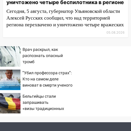
уничтожено четыре беспилотника в регионе
один из шести уникальных автомобилей
в России
Сегодня, 5 августа, губернатор Ульяновской области
Алексей Русских сообщил, что над территорией
07:02
Жара отступит: какой будет
региона перехвачено и уничтожено четыре вражеских
погода в Ульяновске днем 5 августа
05.08.2026
06:10
Двое мигрантов изнасиловали 13-
летнюю девочку в центре Ульяновска
Врач раскрыл, как
06:00
Мертвеца выкопали, посадили в
распознать опасный
мешок и попытались утопить в Волге
тромб
05:30
Астрологи назвали самый
"Убил профессора страх":
опасный день августа: что ждет каждый
Кто на самом деле
знак 5 августа
виноват в смерти ученого
Зезина, остановившего
04.08.2026
Бельгийцы стали
мальчишек на поле с
23:27
Прокуратура проверяет
запрашивать
горохом
капремонт школы в посёлке Налейка
«визы традиционных
ценностей» в посольстве
22:33
Прокуратура проверяет
РФ
спортивные объекты в Старой Майне