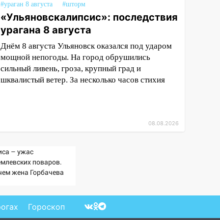
#ураган 8 августа
#шторм
«Ульяновскалипсис»: последствия
урагана 8 августа
Днём 8 августа Ульяновск оказался под ударом
мощной непогоды. На город обрушились
сильный ливень, гроза, крупный град и
шквалистый ветер. За несколько часов стихия
08.08.2026
иса – ужас
емлевских поваров.
чем жена Горбачева
ебовала пять видов
ши каждое утро?
рогах
Гороскоп