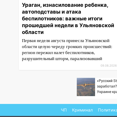
Ураган, изнасилование ребенка,
12:11
Где есть бензин в
автоподставы и атака
Ульяновске 9 августа: список
беспилотников: важные итоги
АЗС
прошедшей недели в Ульяновской
11:55
Соцсети: светофор упал
области
на машину во время сильного
ливня в Ульяновске
Первая неделя августа принесла Ульяновской
области целую череду громких происшествий:
11:00
В Ульяновской области
регион пережил налет беспилотников,
люди в СНТ сидят без света
разрушительный шторм, парализовавший
10:13
Прокуратура подвела
09.08.2026
итоги недели в Ульяновской
области
«Русский St
09:18
Из-за ливня
заработал?
заблокировано движение
Украине кр
трамваев в Ульяновске
увеличилас
попаданий 
09:15
Ураган, изнасилование
ВСУ
ЧП
Криминал
Политик
ребенка, автоподставы и атака