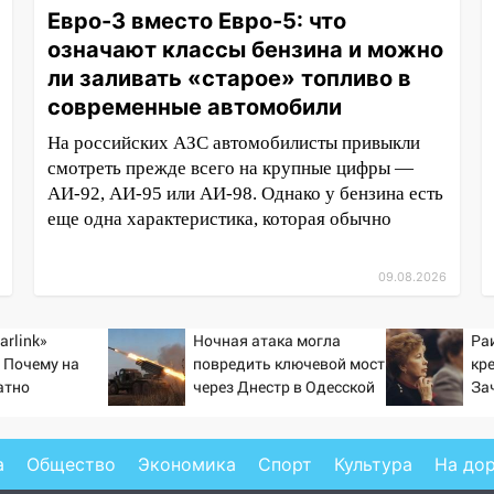
Евро-3 вместо Евро-5: что
означают классы бензина и можно
ли заливать «старое» топливо в
современные автомобили
На российских АЗС автомобилисты привыкли
смотреть прежде всего на крупные цифры —
АИ-92, АИ-95 или АИ-98. Однако у бензина есть
еще одна характеристика, которая обычно
09.08.2026
arlink»
Ночная атака могла
Ра
 Почему на
повредить ключевой мост
кр
атно
через Днестр в Одесской
За
ь точность
области
тр
по объектам
ка
а
Общество
Экономика
Спорт
Культура
На до