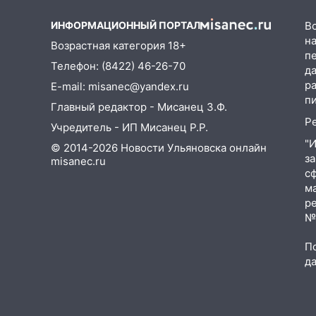
беспилотников: важные итоги
прошедшей недели в
ИНФОРМАЦИОННЫЙ ПОРТАЛ
В
Ульяновской области
на
Возрастная категория 18+
п
08:20
В Ульяновске
Телефон: (8422) 46-26-70
д
восстановили трамвайную и
р
E-mail: misanec@yandex.ru
троллейбусную
п
инфраструктуру после шторма.
Главный редактор - Мисанец З.Ф.
Р
Учредитель - ИП Мисанец Р.Р.
08:19
Внимание! В
"
© 2014-2026 Новости Ульяновска онлайн
Цильнинском районе пропал
з
misanec.ru
67-летний мужчина
с
м
08:11
На Ульяновск снова
р
надвигается непогода
№Ф
07:30
Евро-3 вместо Евро-5:
что означают классы бензина и
П
д
можно ли заливать «старое»
топливо в современные
автомобили