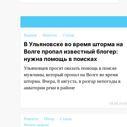
15:12
В Ульяновске выгорела
кухня в многоэтажке
14:18
Гинеколог рассказала о
том, с какими сложностями
сталкиваются молодые мамы
Важное
Новости
Статьи
13:02
Соцсети: на улице Розы
В Ульяновске во время шторма на
Люксембург дерево упало на
Волге пропал известный блогер:
автомобиль
нужна помощь в поисках
13:00
«Благоприятный период
Ульяновцев просят оказать помощь в поиске
для новых начинаний: гороскоп
мужчины, который пропал на Волге во время
для всех знаков зодиака на
шторма. Вчера, 8 августа, в разгар непогоды в
неделю с 10 по 16 августа
акватории реки в районе
13:00
На проспекте Тюленева в
Ульяновске образовалось
09.08.2026
«море»
12:57
В Ульяновской области
Новости
Обзор
Статьи
ожидается крупный град
#итоги недели