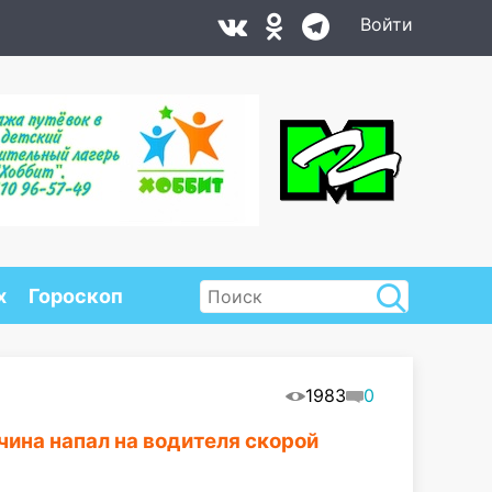
Войти
х
Гороскоп
1983
0
ина напал на водителя скорой