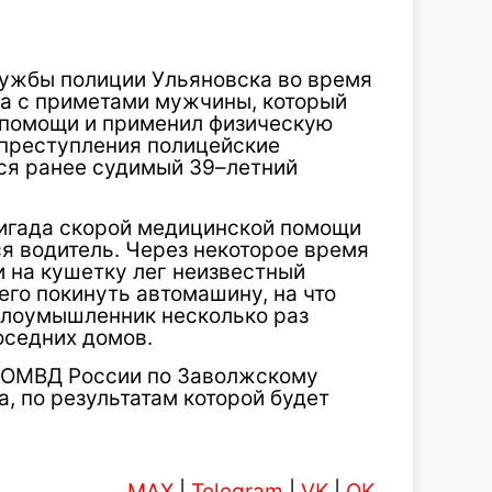
ужбы полиции Ульяновска во время
а с приметами мужчины, который
 помощи и применил физическую
 преступления полицейские
ся ранее судимый 39–летний
бригада скорой медицинской помощи
ся водитель. Через некоторое время
и на кушетку лег неизвестный
го покинуть автомашину, на что
Злоумышленник несколько раз
оседних домов.
я ОМВД России по Заволжскому
, по результатам которой будет
MAX
|
Telegram
|
VK
|
OK