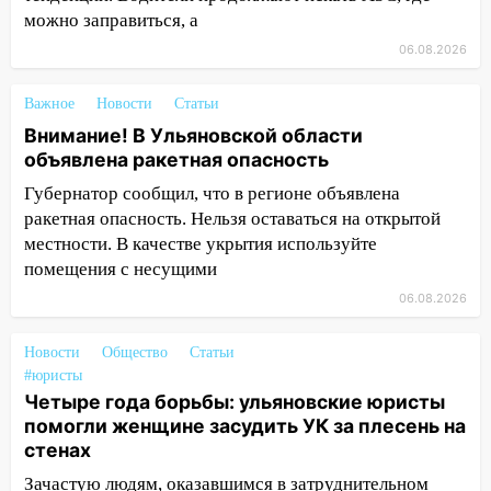
можно заправиться, а
11:00
В Канадее горел жилой дом
06.08.2026
10:18
Губернатор Ульяновской области:
уничтожено четыре беспилотника в
Важное
Новости
Статьи
регионе
Внимание! В Ульяновской области
объявлена ракетная опасность
10:00
В Ульяновске дотла сгорел
легковой автомобиль
Губернатор сообщил, что в регионе объявлена
ракетная опасность. Нельзя оставаться на открытой
09:39
В Ульяновске будут судить десять
местности. В качестве укрытия используйте
наркодилеров, снабжавших две области
помещения с несущими
09:25
Вынесли приговор дебоширам,
06.08.2026
избившим мужчину в трамвае
Новости
Общество
Статьи
08:27
Ульяновская полиция получила
#юристы
один из шести уникальных автомобилей
Четыре года борьбы: ульяновские юристы
в России
помогли женщине засудить УК за плесень на
07:02
Жара отступит: какой будет
стенах
погода в Ульяновске днем 5 августа
Зачастую людям, оказавшимся в затруднительном