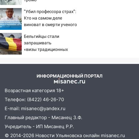
16:20
В Сурском районе сёла оказались
"Убил профессора страх":
не защищены от лесных пожаров
Кто на самом деле
виноват в смерти ученого
16:12
Пуля пробила окно квартиры на
Зезина, остановившего
16-м этаже в Ульяновске
Бельгийцы стали
мальчишек на поле с
запрашивать
16:10
горохом
Прокуратура потребовала
«визы традиционных
усилить борьбу со свалками в
ценностей» в посольстве
Инзенском районе
РФ
16:06
Патриарх Кирилл оценил работу
Симбирской епархии
ИНФОРМАЦИОННЫЙ ПОРТАЛ
15:45
Жителям села Тагай больше не
Возрастная категория 18+
придётся ездить в райцентр ради сдачи
Телефон: (8422) 46-26-70
анализов
E-mail: misanec@yandex.ru
15:30
После жалобы прокурору на
Главный редактор - Мисанец З.Ф.
улице Льва Толстого в Старой Майне
восстановили освещение
Учредитель - ИП Мисанец Р.Р.
© 2014-2026 Новости Ульяновска онлайн
misanec.ru
15:23
За неделю ульяновские спасатели