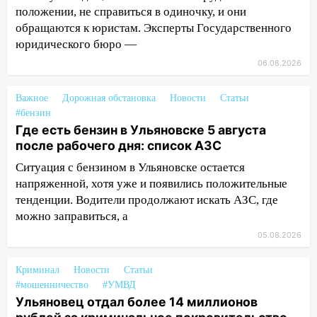
положении, не справиться в одиночку, и они
06:10
Двое мигрантов изнасиловали 13-
обращаются к юристам. Эксперты Государственного
летнюю девочку в центре Ульяновска
юридического бюро —
06:00
Мертвеца выкопали, посадили в
06.08.2026
мешок и попытались утопить в Волге
05:30
Астрологи назвали самый
Важное
Дорожная обстановка
Новости
Статьи
опасный день августа: что ждет каждый
#бензин
знак 5 августа
Где есть бензин в Ульяновске 5 августа
после рабочего дня: список АЗС
04.08.2026
Ситуация с бензином в Ульяновске остается
23:27
Прокуратура проверяет
напряженной, хотя уже и появились положительные
капремонт школы в посёлке Налейка
тенденции. Водители продолжают искать АЗС, где
22:33
Прокуратура проверяет
можно заправиться, а
спортивные объекты в Старой Майне
05.08.2026
21:01
Ульяновцев приглашают сдать
кровь: День донора пройдёт 6 августа
Криминал
Новости
Статьи
#мошенничество
#УМВД
20:17
Ульяновская область девятую
Ульяновец отдал более 14 миллионов
неделю подряд удерживает самые