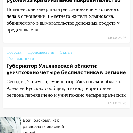
рублей за криминальное покровительство
низкие цены на подсолнечное масло
Полицейские завершили расследование уголовного
19:33
Коровы-рекордсменки: в
дела в отношении 35-летнего жителя Ульяновска,
Ульяновской области выросли надои
обвиняемого в вымогательстве денежных средств у
молока
представителя
05.08.2026
18:20
В Ульяновской области до конца
года благоустроят 20 родников
Новости
Происшествия
Статьи
17:27
В Ульяновской области 114 детей-
#беспилотники
сирот получили жильё с начала года
Губернатор Ульяновской области:
уничтожено четыре беспилотника в регионе
16:43
Дорожный сезон перевалил за
экватор: в Ульяновской области
Сегодня, 5 августа, губернатор Ульяновской области
обновили половину региональных трасс
Алексей Русских сообщил, что над территорией
региона перехвачено и уничтожено четыре вражеских
16:31
В Ульяновской области
05.08.2026
капитально отремонтируют 101
многоквартирный дом
Врач раскрыл, как
16:30
Прогноз погоды в Ульяновской
распознать опасный
области на 5 августа
тромб