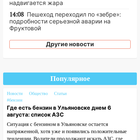
надвигается жара
14:08
Пешеход переходил по «зебре»:
подробности серьезной аварии на
Фруктовой
13:30
В Димитровграде на улице
Другие новости
Трудовой горело здание
13:00
Водитель без прав врезался в
припаркованный автомобиль
12:37
Переезжал «зебру» на
Популярное
велосипеде и попал под колеса
Новости
12:18
Общество
Статьи
Вспыхнул изнутри: в
#бензин
Железнодорожном районе горела дача
Где есть бензин в Ульяновске днем 6
11:33
В Засвияжье под колёса авто
августа: список АЗС
попал мужчина
Ситуация с бензином в Ульяновске остается
11:17
напряженной, хотя уже и появились положительные
В Радищевском районе сгорели
хозяйственные постройки
тенденции. Водители продолжают искать АЗС, где