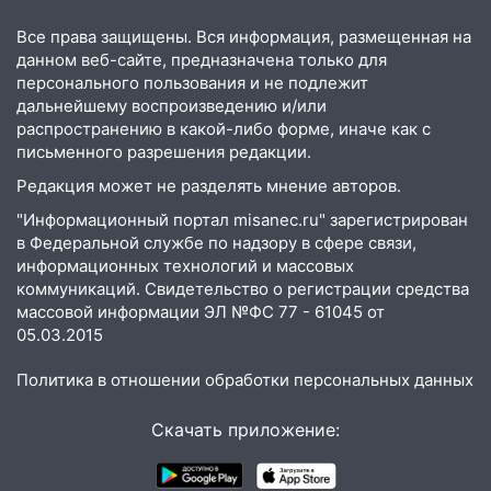
спасли восемь человек
Все права защищены. Вся информация, размещенная на
14:40
данном веб-сайте, предназначена только для
Житель Димитровграда поверил в
персонального пользования и не подлежит
«посылку от дочери» и лишился более 3
дальнейшему воспроизведению и/или
миллионов рублей
распространению в какой-либо форме, иначе как с
14:30
Застолье закончилось кражей:
письменного разрешения редакции.
ульяновец перевёл себе деньги с карты
Редакция может не разделять мнение авторов.
знакомого
"Информационный портал misanec.ru" зарегистрирован
14:01
За неделю в Ульяновской области
в Федеральной службе по надзору в сфере связи,
поймали 48 пьяных водителей
информационных технологий и массовых
коммуникаций. Свидетельство о регистрации средства
13:54
Хотел «подарить жене машину»,
массовой информации ЭЛ №ФС 77 - 61045 от
но едва не отдал мошенникам 530
05.03.2015
тысяч рублей
Политика в отношении обработки персональных данных
13:30
Пять встреч и почти 5 млн рублей:
ульяновский пенсионер отдал деньги
Скачать приложение:
курьеру мошенников
13:16
На Московском шоссе Opel не