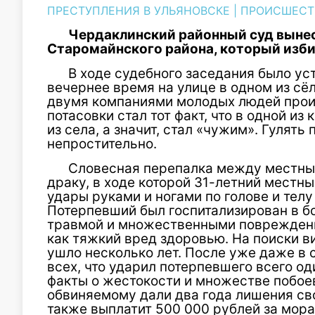
ПРЕСТУПЛЕНИЯ В УЛЬЯНОВСКЕ
|
ПРОИСШЕСТ
Чердаклинский районный суд выне
Старомайнского района, который изб
В ходе судебного заседания было уст
вечернее время на улице в одном из с
двумя компаниями молодых людей прои
потасовки стал тот факт, что в одной из
из села, а значит, стал «чужим». Гулять
непростительно.
Словесная перепалка между местны
драку, в ходе которой 31-летний мест
удары руками и ногами по голове и тел
Потерпевший был госпитализирован в б
травмой и множественными повреждени
как тяжкий вред здоровью. На поиски в
ушло несколько лет. После уже даже в
всех, что ударил потерпевшего всего од
факты о жестокости и множестве побоев
обвиняемому дали два года лишения св
также выплатит 500 000 рублей за мора