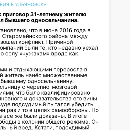
ВИЯ В УЛЬЯНОВСКЕ
с приговор 31-летнему жителю
ил бывшего односельчанина
.
ановлено, что в июне 2016 года в
ёл Старомайнского района между
зошёл конфликт. Причиной
 компаний были те, кто недавно уехал
 по селу «чужакам» вроде как
ми и отдыхающими переросла в
ный житель нанёс множественные
у бывшему односельчанину.
ольницу с черепно-мозговой
ями, что было квалифицировано
иновного и доказательства его вины
 суде подсудимый пытался убедить
ин раз и то в целях самообороны. Но
 всё же были доказаны. В итоге
ободы в колонии общего режима. Он
льный вред. Кстати, подсудимый