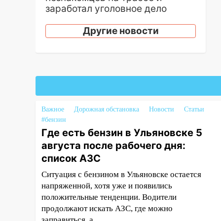
заработал уголовное дело
18:14
Прогноз погоды на 6
Другие новости
августа в Ульяновской области
18:00
Мотофристайл, рок и
силовой экстрим: в Ульяновске
пройдет большой фестиваль
«Наше время»
17:30
Где есть бензин в
Важное
Дорожная обстановка
Новости
Статьи
Ульяновске 5 августа после
#бензин
рабочего дня: список АЗС
Где есть бензин в Ульяновске 5
августа после рабочего дня:
17:05
«Обыск» по видеосвязи: в
Ульяновске задержали 19-
список АЗС
летнюю сообщницу
Ситуация с бензином в Ульяновске остается
мошенников
напряженной, хотя уже и появились
16:12
Едва не перерезал горло:
положительные тенденции. Водители
в Вешкайме посиделки с
продолжают искать АЗС, где можно
судимым знакомым
заправиться, а