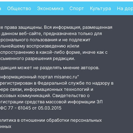
а
Общество
Экономика
Спорт
Культура
На до
се права защищены. Вся информация, размещенная
 данном веб-сайте, предназначена только для
ерсонального пользования и не подлежит
альнейшему воспроизведению и/или
аспространению в какой-либо форме, иначе как с
исьменного разрешения редакции.
едакция может не разделять мнение авторов.
Информационный портал misanec.ru"
арегистрирован в Федеральной службе по надзору в
фере связи, информационных технологий и
ассовых коммуникаций. Свидетельство о
егистрации средства массовой информации ЭЛ
С 77 - 61045 от 05.03.2015
олитика в отношении обработки персональных
анных