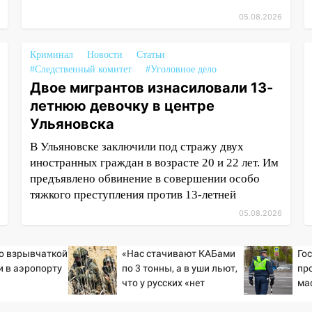
05.08.2026
Криминал
Новости
Статьи
#Следственный комитет
#Уголовное дело
Двое мигрантов изнасиловали 13-
летнюю девочку в центре
Ульяновска
В Ульяновске заключили под стражу двух
иностранных граждан в возрасте 20 и 22 лет. Им
предъявлено обвинение в совершении особо
тяжкого преступления против 13-летней
05.08.2026
со взрывчаткой
«Нас стачивают КАБами
Го
 в аэропорту
по 3 тонны, а в уши льют,
пр
что у русских «нет
ма
резервов»
ав