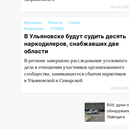
закончились для женщины
05.08.2026
больницей
16:06
18-летняя девушка без
Криминал
Новости
Статьи
прав перевернулась на мопеде
#наркотики
#УМВД
и попала в больницу
В Ульяновске будут судить десять
наркодилеров, снабжавших две
15:59
Ульяновец отдал более
области
14 миллионов рублей за
криминальное
В регионе завершено расследование уголовного
покровительство
дела в отношении участников организованного
сообщества, занимавшегося сбытом наркотиков
15:32
На «кольце» кроссовер
в Ульяновской и Самарской
сбил 18-летнего мопедиста
05.08.2026
15:00
В Ульяновске после
тройного ДТП
госпитализировали 25-летнего
Bild: дрон 
байкера
обнаружили
Лейпцига
14:32
На Ульяновскую область
надвигается жара