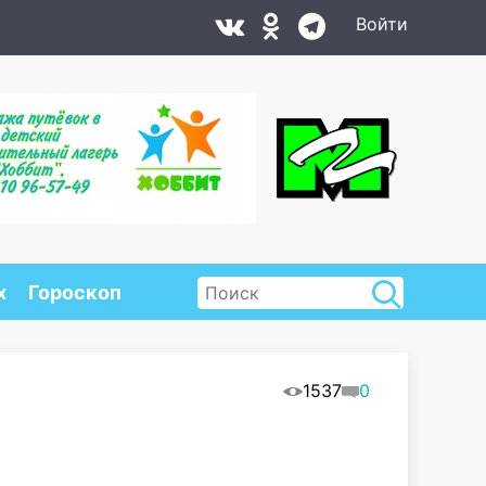
Войти
х
Гороскоп
1537
0