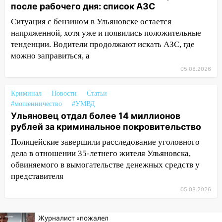
после рабочего дня: список АЗС
11:30
Кабмин РФ разрешил до 1 июля
2027 года импорт, выпуск и обращение
Ситуация с бензином в Ульяновске остается
бензина Евро 2, Евро 3, Евро 4
напряженной, хотя уже и появились положительные
тенденции. Водители продолжают искать АЗС, где
11:12
Соцсети: на Рябикова автомобиль
можно заправиться, а
врезался в забор
05.08.2026
10:27
Где есть бензин в Ульяновске
днем 6 августа: список АЗС
Криминал
Новости
Статьи
#мошенничество
#УМВД
10:16
Внимание! В Ульяновской области
Ульяновец отдал более 14 миллионов
объявлена ракетная опасность
рублей за криминальное покровительство
10:00
В Старомайнском районе утонул
Полицейские завершили расследование уголовного
51-летний мужчина
дела в отношении 35-летнего жителя Ульяновска,
обвиняемого в вымогательстве денежных средств у
09:50
В Ульяновске черный коршун
представителя
застрял в тепловозе
05.08.2026
09:44
Ульяновские спасатели помогли
юному велосипедисту на улице
Чернышевского
Журналист «пожалел