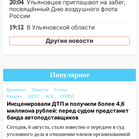
20:04
Ульяновцев приглашают на забег,
посвящённый Дню воздушного флота
России
19:12
В Ульяновской области
руководителя частной компании
Другие новости
наказали за сокрытие прошлого своего
сотрудник
18:02
В Ульяновск едут звезды
баскетбола!
Популярное
17:08
Ульяновский областной суд
оставил в силе приговор руководству
Криминал
Новости
Статьи
«УльяновскФармации» за махинации на
#аварии
#ДТП
#СК
#УМВД
3,2 млн рублей
Инсценировали ДТП и получили более 4,6
16:09
Ветераны легкой атлетики из
миллиона рублей: перед судом предстанет
Ульяновска успешно выступили на
банда автоподставщиков
Чемпионате России
Сегодня, 6 августа, стало известно о передаче в суд
16:02
уголовного дела в отношении членов организованной
В Ульяновской области убрали