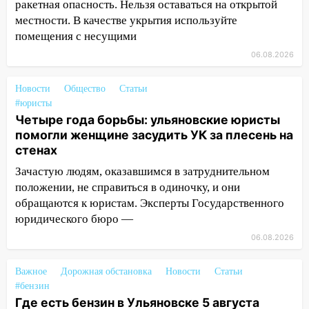
более 4,6 миллиона рублей: перед
ракетная опасность. Нельзя оставаться на открытой
судом предстанет банда
местности. В качестве укрытия используйте
автоподставщиков
помещения с несущими
13:36
В Инзе произошел крупный пожар
06.08.2026
13:00
В суде защитили репутацию
Новости
Общество
Статьи
мужчины, которого необоснованно
#юристы
обвиняли в жестоком обращении с
Четыре года борьбы: ульяновские юристы
животными
помогли женщине засудить УК за плесень на
стенах
12:28
Миллион на «льготниках»: в
Ульяновской области перевозчик
Зачастую людям, оказавшимся в затруднительном
провернул хитрую схему с чужими
положении, не справиться в одиночку, и они
проездными
обращаются к юристам. Эксперты Государственного
юридического бюро —
12:10
Ульяновский алиментщик накопил
120 тысяч долга
06.08.2026
11:49
Снят режим «Ракетная
Важное
Дорожная обстановка
Новости
Статьи
опасность» на территории Ульяновской
#бензин
области
Где есть бензин в Ульяновске 5 августа