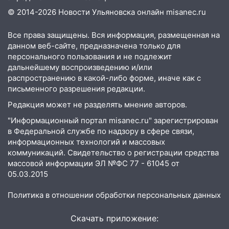
19:14
Житель Ульяновской области
© 2014-2026 Новости Ульяновска онлайн
misanec.ru
подвез троих незнакомцев на трассе и
заработал уголовное дело
Все права защищены. Вся информация, размещенная на
данном веб-сайте, предназначена только для
18:14
Прогноз погоды на 6 августа в
персонального пользования и не подлежит
Ульяновской области
дальнейшему воспроизведению и/или
распространению в какой-либо форме, иначе как с
18:00
Мотофристайл, рок и силовой
письменного разрешения редакции.
экстрим: в Ульяновске пройдет
Редакция может не разделять мнение авторов.
большой фестиваль «Наше время»
"Информационный портал misanec.ru" зарегистрирован
17:30
Где есть бензин в Ульяновске 5
в Федеральной службе по надзору в сфере связи,
августа после рабочего дня: список АЗС
информационных технологий и массовых
коммуникаций. Свидетельство о регистрации средства
17:05
«Обыск» по видеосвязи: в
массовой информации ЭЛ №ФС 77 - 61045 от
Ульяновске задержали 19-летнюю
05.03.2015
сообщницу мошенников
Политика в отношении обработки персональных данных
16:12
Едва не перерезал горло: в
Вешкайме посиделки с судимым
Скачать приложение:
знакомым закончились для женщины