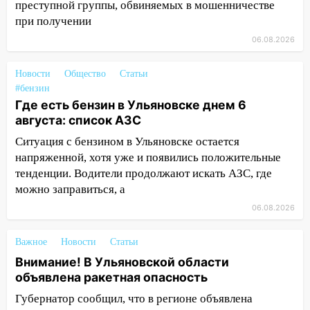
более 28% площадей зерновых и
преступной группы, обвиняемых в мошенничестве
зернобобовых культур
при получении
06.08.2026
15:51
Бросила кирпич в жену брата: в
Ульяновской области завели дело на
Новости
Общество
Статьи
агрессивную женщину
#бензин
15:47
На улице Радищева сбили
Где есть бензин в Ульяновске днем 6
курьера: крупная авария в Ульяновске
августа: список АЗС
Ситуация с бензином в Ульяновске остается
15:15
Проводил до квартиры и ограбил:
напряженной, хотя уже и появились положительные
новый кавалер женщины оказался
рецидивистом
тенденции. Водители продолжают искать АЗС, где
можно заправиться, а
14:26
В Ульяновске ограничат движение
06.08.2026
по улице Ефремова
14:23
67% ульяновцев готовы
Важное
Новости
Статьи
передумать увольняться, если им
Внимание! В Ульяновской области
повысят зарплату
объявлена ракетная опасность
14:01
Инсценировали ДТП и получили
Губернатор сообщил, что в регионе объявлена