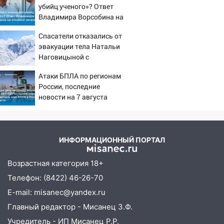
убийц ученого»? Ответ
08:21
В Заволжском районе украли два
Владимира Ворсобина на
велосипеда
отклики читателей
Спасатели отказались от
07:18
В Ульяновск идет
эвакуации тела Натальи
тридцатиградусная жара: какая будет
Наговицыной с
погода в четверг
семитысячника
Атаки БПЛА по регионам
06:00
Четыре года борьбы: ульяновские
России, последние
юристы помогли женщине засудить УК
новости на 7 августа
за плесень на стенах
2026: последствия, атаки
на склады Wildberries,
05:00
Кому 6 августа звезды сулят
состояние пострадавших
прибыль, а кому — испытания на
ИНФОРМАЦИОННЫЙ ПОРТАЛ
прочность
05.08.2026
Возрастная категория 18+
22:58
Соцсети: на проспекте Тюленева
Телефон: (8422) 46-26-70
ДТП с мотоциклистом
E-mail: misanec@yandex.ru
20:22
Мошенники обманули 92-летнюю
Главный редактор - Мисанец З.Ф.
жительницу Ульяновской области
Учредитель - ИП Мисанец Р.Р.