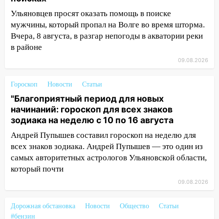
знаков зодиака на неделю с 10 по 16
Ульяновцев просят оказать помощь в поиске
августа
мужчины, который пропал на Волге во время шторма.
Вчера, 8 августа, в разгар непогоды в акватории реки
13:00
На проспекте Тюленева в
в районе
Ульяновске образовалось «море»
09.08.2026
12:57
В Ульяновской области ожидается
крупный град
Гороскоп
Новости
Статьи
12:11
Где есть бензин в Ульяновске 9
"Благоприятный период для новых
августа: список АЗС
начинаний: гороскоп для всех знаков
зодиака на неделю с 10 по 16 августа
11:55
Соцсети: светофор упал на
машину во время сильного ливня в
Андрей Пупышев составил гороскоп на неделю для
Ульяновске
всех знаков зодиака. Андрей Пупышев — это один из
самых авторитетных астрологов Ульяновской области,
11:00
В Ульяновской области люди в
который почти
СНТ сидят без света
09.08.2026
10:13
Прокуратура подвела итоги
недели в Ульяновской области
Дорожная обстановка
Новости
Общество
Статьи
#бензин