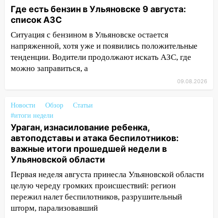
09:18
Из-за ливня заблокировано
Где есть бензин в Ульяновске 9 августа:
движение трамваев в Ульяновске
список АЗС
09:15
Ураган, изнасилование ребенка,
Ситуация с бензином в Ульяновске остается
автоподставы и атака беспилотников:
напряженной, хотя уже и появились положительные
важные итоги прошедшей недели в
тенденции. Водители продолжают искать АЗС, где
Ульяновской области
можно заправиться, а
08:20
В Ульяновске восстановили
09.08.2026
трамвайную и троллейбусную
инфраструктуру после шторма
Новости
Обзор
Статьи
#итоги недели
08:19
Внимание! В Цильнинском районе
Ураган, изнасилование ребенка,
пропал 67-летний мужчина
автоподставы и атака беспилотников:
важные итоги прошедшей недели в
08:11
На Ульяновск снова надвигается
Ульяновской области
непогода
Первая неделя августа принесла Ульяновской области
07:30
Евро-3 вместо Евро-5: что
целую череду громких происшествий: регион
означают классы бензина и можно ли
пережил налет беспилотников, разрушительный
заливать «старое» топливо в
шторм, парализовавший
современные автомобили