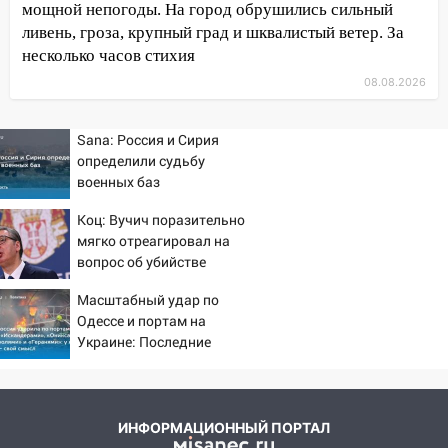
мощной непогоды. На город обрушились сильный
16:38
Прогноз погоды в Ульяновской
ливень, гроза, крупный град и шквалистый ветер. За
области на 9 августа
несколько часов стихия
16:34
Из-за мощной непогоды в
08.08.2026
Ульяновске отменили фестиваль «Наше
время»
Sana: Россия и Сирия
16:17
Мелекесский район первым в
определили судьбу
Ульяновской области намолотил более
военных баз
100 тысяч тонн зерна
Коц: Вучич поразительно
15:17
В колледжи и техникумы
мягко отреагировал на
Ульяновской области подали более 10
вопрос об убийстве
тысяч заявлений
русских
Масштабный удар по
15:04
Фоторепортаж с улиц Ульяновска
Одессе и портам на
после шторма: поваленные деревья и
Украине: Последние
затопленные улицы
новости, подробности об
ударах России 9 августа
14:28
Ураган вырвал остановку на улице
2026 года
Деева в Заволжье
ИНФОРМАЦИОННЫЙ ПОРТАЛ