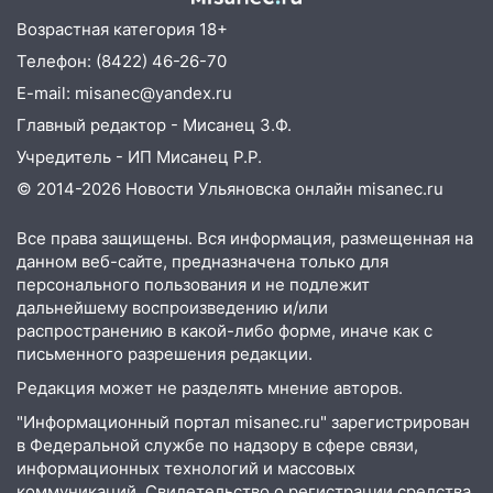
14:26
Жители Ульяновска сами
Возрастная категория 18+
пытаются расчистить ливнёвки, не
дождавшись коммунальщиков
Телефон: (8422) 46-26-70
E-mail: misanec@yandex.ru
14:16
Шторм продолжает ломать город:
на улице Любови Шевцовой рухнул
Главный редактор - Мисанец З.Ф.
светофор
Учредитель - ИП Мисанец Р.Р.
14:14
© 2014-2026 Новости Ульяновска онлайн
misanec.ru
Студента из Ульяновска обманули
мошенники под видом преподавателя
Все права защищены. Вся информация, размещенная на
14:12
Куда жаловаться ульяновцам на
данном веб-сайте, предназначена только для
упавшее дерево или затопленную улицу
персонального пользования и не подлежит
после непогоды
дальнейшему воспроизведению и/или
распространению в какой-либо форме, иначе как с
13:59
В Новом городе ураганным
письменного разрешения редакции.
ветром сорвало опалубку со
Редакция может не разделять мнение авторов.
строящегося дома
"Информационный портал misanec.ru" зарегистрирован
13:54
В мэрии Ульяновска рассказали,
в Федеральной службе по надзору в сфере связи,
как устраняют последствия мощного
информационных технологий и массовых
шторма
коммуникаций. Свидетельство о регистрации средства