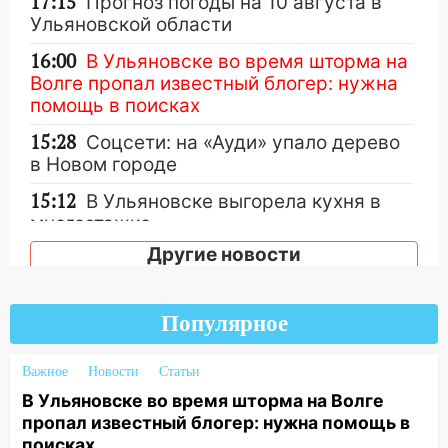
17:15
Прогноз погоды на 10 августа в
Ульяновской области
16:00
В Ульяновске во время шторма на
Волге пропал известный блогер: нужна
помощь в поисках
15:28
Соцсети: на «Ауди» упало дерево
в Новом городе
15:12
В Ульяновске выгорела кухня в
многоэтажке
Другие новости
14:18
Гинеколог рассказала о том, с
какими сложностями сталкиваются
молодые мамы
Популярное
13:02
Соцсети: на улице Розы
Люксембург дерево упало на
Важное
Новости
Статьи
автомобиль
В Ульяновске во время шторма на Волге
13:00
«Благоприятный период для
пропал известный блогер: нужна помощь в
новых начинаний: гороскоп для всех
поисках