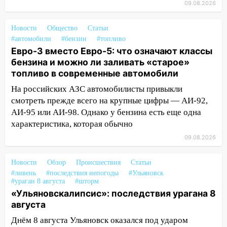
09.08.2026
06:30
Какая погода будет в Ульяновской
области днем 9 августа
Новости
Общество
Статьи
05:05
#автомобили
День, когда всё может
#бензин
#топливо
Евро-3 вместо Евро-5: что означают классы
измениться: гороскоп на 9 августа —
бензина и можно ли заливать «старое»
три знака получат шанс, который нельзя
топливо в современные автомобили
упустить
На российских АЗС автомобилисты привыкли
08.08.2026
смотреть прежде всего на крупные цифры — АИ-92,
20:10
Во время урагана в Ульяновске на
АИ-95 или АИ-98. Однако у бензина есть еще одна
Волге перевернулась лодка
характеристика, которая обычно
19:55
В Ульяновске упавшее дерево
09.08.2026
заблокировало в машине двух женщин
Новости
17:15
Обзор
Происшествия
Статьи
В Ульяновской области
#ливень
#последствия непогоды
#Ульяновск
ремонтируют девять мостов: один уже
#ураган 8 августа
#шторм
готов, ещё два — почти завершены
«Ульяновскалипсис»: последствия урагана 8
августа
17:00
«Ульяновскалипсис»: последствия
урагана 8 августа
Днём 8 августа Ульяновск оказался под ударом