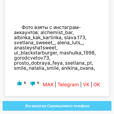
Фото взяты с инстаграм-
аккаунтов: alchemist_bar,
albinka_kak_kartinka, slava.173,
svetlana_sweeet_, alena_luts_,
anasteysha1sweet,
ul_blackstarburger, mashulka_1998,
gorodcvetov73,
prosto_dobraya_feya, ssetlana_pt,
smile_natalia_smile, anikina_oxana,
0
0
MAX
|
Telegram
|
VK
|
OK
Все выпуски Справедливого телефона