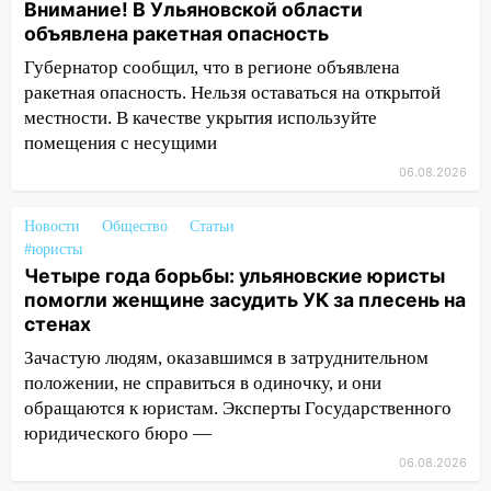
Внимание! В Ульяновской области
объявлена ракетная опасность
13:00
В суде защитили репутацию
мужчины, которого необоснованно
Губернатор сообщил, что в регионе объявлена
обвиняли в жестоком обращении с
ракетная опасность. Нельзя оставаться на открытой
животными
местности. В качестве укрытия используйте
помещения с несущими
12:28
Миллион на «льготниках»: в
Ульяновской области перевозчик
06.08.2026
провернул хитрую схему с чужими
проездными
Новости
Общество
Статьи
#юристы
12:10
Ульяновский алиментщик накопил
Четыре года борьбы: ульяновские юристы
120 тысяч долга
помогли женщине засудить УК за плесень на
стенах
11:49
Снят режим «Ракетная
опасность» на территории Ульяновской
Зачастую людям, оказавшимся в затруднительном
области
положении, не справиться в одиночку, и они
обращаются к юристам. Эксперты Государственного
11:30
Кабмин РФ разрешил до 1 июля
юридического бюро —
2027 года импорт, выпуск и обращение
бензина Евро 2, Евро 3, Евро 4
06.08.2026