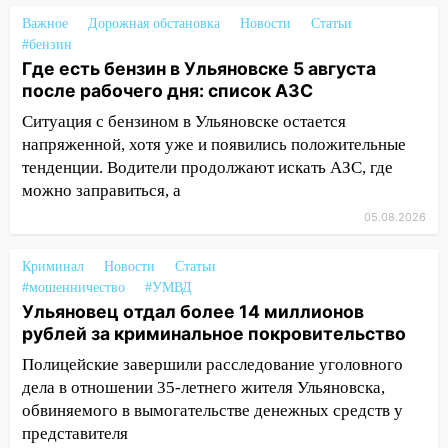
11:12
Соцсети: на Рябикова автомобиль
Важное
Дорожная обстановка
Новости
Статьи
врезался в забор
#бензин
Где есть бензин в Ульяновске 5 августа
10:27
Где есть бензин в Ульяновске
после рабочего дня: список АЗС
днем 6 августа: список АЗС
Ситуация с бензином в Ульяновске остается
10:16
Внимание! В Ульяновской области
напряженной, хотя уже и появились положительные
объявлена ракетная опасность
тенденции. Водители продолжают искать АЗС, где
10:00
В Старомайнском районе утонул
можно заправиться, а
51-летний мужчина
05.08.2026
09:50
В Ульяновске черный коршун
застрял в тепловозе
Криминал
Новости
Статьи
#мошенничество
#УМВД
09:44
Ульяновские спасатели помогли
Ульяновец отдал более 14 миллионов
юному велосипедисту на улице
рублей за криминальное покровительство
Чернышевского
Полицейские завершили расследование уголовного
08:21
В Заволжском районе украли два
дела в отношении 35-летнего жителя Ульяновска,
велосипеда
обвиняемого в вымогательстве денежных средств у
представителя
07:18
В Ульяновск идет