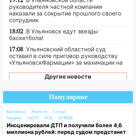
19:12
В Ульяновской области
руководителя частной компании
наказали за сокрытие прошлого своего
сотрудник
18:02
В Ульяновск едут звезды
баскетбола!
17:08
Ульяновский областной суд
оставил в силе приговор руководству
«УльяновскФармации» за махинации на
3,2 млн рублей
Другие новости
16:09
Ветераны легкой атлетики из
Ульяновска успешно выступили на
Чемпионате России
Популярное
16:02
В Ульяновской области убрали
более 28% площадей зерновых и
Криминал
Новости
Статьи
зернобобовых культур
#аварии
#ДТП
#СК
#УМВД
Инсценировали ДТП и получили более 4,6
15:51
Бросила кирпич в жену брата: в
миллиона рублей: перед судом предстанет