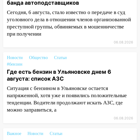
Ульяновской области завели дело на
банда автоподставщиков
агрессивную женщину
Сегодня, 6 августа, стало известно о передаче в суд
15:47
На улице Радищева сбили
уголовного дела в отношении членов организованной
курьера: крупная авария в Ульяновске
преступной группы, обвиняемых в мошенничестве
при получении
15:15
Проводил до квартиры и ограбил:
06.08.2026
новый кавалер женщины оказался
рецидивистом
Новости
Общество
Статьи
14:26
В Ульяновске ограничат движение
#бензин
по улице Ефремова
Где есть бензин в Ульяновске днем 6
августа: список АЗС
14:23
67% ульяновцев готовы
передумать увольняться, если им
Ситуация с бензином в Ульяновске остается
повысят зарплату
напряженной, хотя уже и появились положительные
тенденции. Водители продолжают искать АЗС, где
14:01
Инсценировали ДТП и получили
можно заправиться, а
более 4,6 миллиона рублей: перед
06.08.2026
судом предстанет банда
автоподставщиков
Важное
Новости
Статьи
13:36
В Инзе произошел крупный пожар