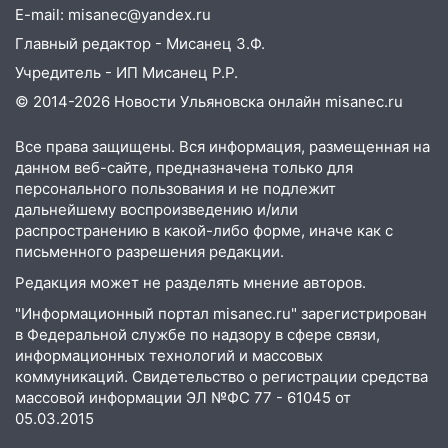
18:14
E-mail: misanec@yandex.ru
Прогноз погоды на 6 августа в
Ульяновской области
Главный редактор - Мисанец З.Ф.
Учредитель - ИП Мисанец Р.Р.
18:00
Мотофристайл, рок и силовой
экстрим: в Ульяновске пройдет
© 2014-2026 Новости Ульяновска онлайн
misanec.ru
большой фестиваль «Наше время»
Все права защищены. Вся информация, размещенная на
17:30
Где есть бензин в Ульяновске 5
данном веб-сайте, предназначена только для
августа после рабочего дня: список АЗС
персонального пользования и не подлежит
дальнейшему воспроизведению и/или
17:05
«Обыск» по видеосвязи: в
распространению в какой-либо форме, иначе как с
Ульяновске задержали 19-летнюю
письменного разрешения редакции.
сообщницу мошенников
Редакция может не разделять мнение авторов.
16:12
Едва не перерезал горло: в
"Информационный портал misanec.ru" зарегистрирован
Вешкайме посиделки с судимым
в Федеральной службе по надзору в сфере связи,
знакомым закончились для женщины
информационных технологий и массовых
больницей
коммуникаций. Свидетельство о регистрации средства
16:06
массовой информации ЭЛ №ФС 77 - 61045 от
18-летняя девушка без прав
05.03.2015
перевернулась на мопеде и попала в
больницу