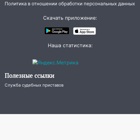
Политика в отношении обработки персональных данных
15:59
Ульяновец отдал более 14
миллионов рублей за криминальное
Скачать приложение:
покровительство
15:32
На «кольце» кроссовер сбил 18-
летнего мопедиста
Наша статистика:
15:00
В Ульяновске после тройного ДТП
госпитализировали 25-летнего байкера
14:32
На Ульяновскую область
Полезные ссылки
надвигается жара
Служба судебных приставов
14:08
Пешеход переходил по «зебре»:
подробности серьезной аварии на
Фруктовой
13:30
В Димитровграде на улице
Трудовой горело здание
13:00
Водитель без прав врезался в