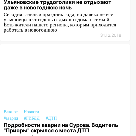
области
Ульяновские трудоголики не отдыхают
даже в новогоднюю ночь
11:30
Кабмин РФ разрешил до 1 июля
Сегодня главный праздник года, но далеко не все
2027 года импорт, выпуск и обращение
ульяновцы в этот день отдыхают дома с семьей.
Есть жители нашего региона, которым приходится
бензина Евро 2, Евро 3, Евро 4
работать в новогоднюю
31.12.2018
11:12
Соцсети: на Рябикова автомобиль
врезался в забор
10:27
Где есть бензин в Ульяновске
днем 6 августа: список АЗС
10:16
Внимание! В Ульяновской области
объявлена ракетная опасность
10:00
В Старомайнском районе утонул
51-летний мужчина
09:50
В Ульяновске черный коршун
Важное
Новости
застрял в тепловозе
#авария
#ГИБДД
#ДТП
Подробности аварии на Сурова. Водитель
09:44
Ульяновские спасатели помогли
"Приоры" скрылся с места ДТП
юному велосипедисту на улице