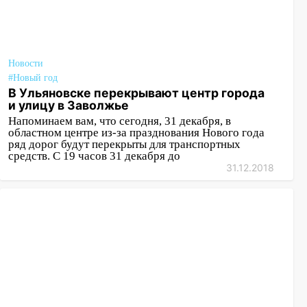
20:04
Ульяновцев приглашают на забег,
посвящённый Дню воздушного флота
России
Новости
19:12
В Ульяновской области
#Новый год
руководителя частной компании
В Ульяновске перекрывают центр города
и улицу в Заволжье
наказали за сокрытие прошлого своего
сотрудник
Напоминаем вам, что сегодня, 31 декабря, в
областном центре из-за празднования Нового года
ряд дорог будут перекрыты для транспортных
18:02
В Ульяновск едут звезды
средств. С 19 часов 31 декабря до
баскетбола!
31.12.2018
17:08
Ульяновский областной суд
оставил в силе приговор руководству
«УльяновскФармации» за махинации на
3,2 млн рублей
16:09
Ветераны легкой атлетики из
Ульяновска успешно выступили на
Чемпионате России