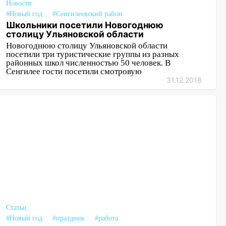
14:01
Инсценировали ДТП и получили
Новости
более 4,6 миллиона рублей: перед
#Новый год
#Сенгилеевский район
судом предстанет банда
Школьники посетили Новогоднюю
столицу Ульяновской области
автоподставщиков
Новогоднюю столицу Ульяновской области
13:36
В Инзе произошел крупный пожар
посетили три туристические группы из разных
районных школ численностью 50 человек. В
13:00
Сенгилее гости посетили смотровую
В суде защитили репутацию
31.12.2018
мужчины, которого необоснованно
обвиняли в жестоком обращении с
животными
12:28
Миллион на «льготниках»: в
Ульяновской области перевозчик
провернул хитрую схему с чужими
проездными
12:10
Ульяновский алиментщик накопил
120 тысяч долга
11:49
Снят режим «Ракетная
Статьи
опасность» на территории Ульяновской
#Новый год
#праздник
#работа