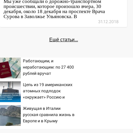
Мы уже сообщали о дорожно-транспортном
Чернышевского
происшествии, которое произошло вчера, 30
декабря, около 18 декабря на проспекте Врача
08:21
В Заволжском районе украли два
Сурова в Заволжье Ульяновска. В
велосипеда
31.12.2018
07:18
В Ульяновск идет
тридцатиградусная жара: какая будет
Ещё статьи...
погода в четверг
06:00
Четыре года борьбы: ульяновские
Работающим, и
юристы помогли женщине засудить УК
неработающим: по 27 400
за плесень на стенах
рублей вручат
пенсионерам в сентябре -
05:00
Кому 6 августа звезды сулят
Цепь из 19 американских
PrimaMedia.ru
прибыль, а кому — испытания на
атомных подлодок
прочность
«окружает» Россию и
05.08.2026
Китай: это инструмент
Живущая в Италии
первого массированного
22:58
Соцсети: на проспекте Тюленева
русская сравнила жизнь в
удара
ДТП с мотоциклистом
Европе и в Крыму
20:22
Мошенники обманули 92-летнюю