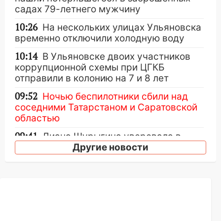
садах 79-летнего мужчину
10:26
На нескольких улицах Ульяновска
временно отключили холодную воду
10:14
В Ульяновске двоих участников
коррупционной схемы при ЦГКБ
отправили в колонию на 7 и 8 лет
09:52
Ночью беспилотники сбили над
соседними Татарстаном и Саратовской
областью
09:41
Диана Шурыгина уверовала в
Бога в СИЗО
Другие новости
09:35
В Ульяновске директора фирмы
будут судить за неуплату налогов на 48
млн рублей
08:22
Подросток на питбайке сбил
велосипедистку: пострадали двое