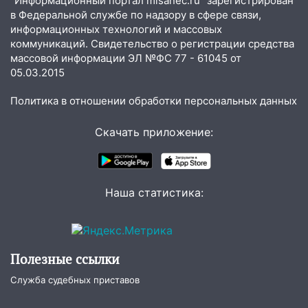
"Информационный портал misanec.ru" зарегистрирован
знакомым закончились для женщины
в Федеральной службе по надзору в сфере связи,
больницей
информационных технологий и массовых
16:06
18-летняя девушка без прав
коммуникаций. Свидетельство о регистрации средства
перевернулась на мопеде и попала в
массовой информации ЭЛ №ФС 77 - 61045 от
больницу
05.03.2015
15:59
Ульяновец отдал более 14
Политика в отношении обработки персональных данных
миллионов рублей за криминальное
покровительство
Скачать приложение:
15:32
На «кольце» кроссовер сбил 18-
летнего мопедиста
Наша статистика:
15:00
В Ульяновске после тройного ДТП
госпитализировали 25-летнего байкера
14:32
На Ульяновскую область
надвигается жара
Полезные ссылки
14:08
Пешеход переходил по «зебре»:
Служба судебных приставов
подробности серьезной аварии на
Фруктовой