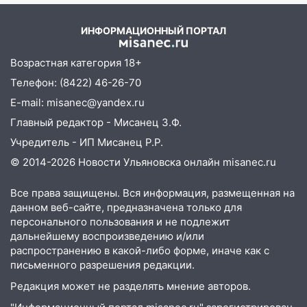
жительницу Ульяновской области
19:14
Житель Ульяновской области
ИНФОРМАЦИОННЫЙ ПОРТАЛ
подвез троих незнакомцев на трассе и
заработал уголовное дело
Возрастная категория 18+
Телефон: (8422) 46-26-70
18:14
Прогноз погоды на 6 августа в
Ульяновской области
E-mail: misanec@yandex.ru
Главный редактор - Мисанец З.Ф.
18:00
Мотофристайл, рок и силовой
экстрим: в Ульяновске пройдет
Учредитель - ИП Мисанец Р.Р.
большой фестиваль «Наше время»
© 2014-2026 Новости Ульяновска онлайн
misanec.ru
17:30
Где есть бензин в Ульяновске 5
Все права защищены. Вся информация, размещенная на
августа после рабочего дня: список АЗС
данном веб-сайте, предназначена только для
персонального пользования и не подлежит
17:05
«Обыск» по видеосвязи: в
дальнейшему воспроизведению и/или
Ульяновске задержали 19-летнюю
распространению в какой-либо форме, иначе как с
сообщницу мошенников
письменного разрешения редакции.
16:12
Едва не перерезал горло: в
Редакция может не разделять мнение авторов.
Вешкайме посиделки с судимым