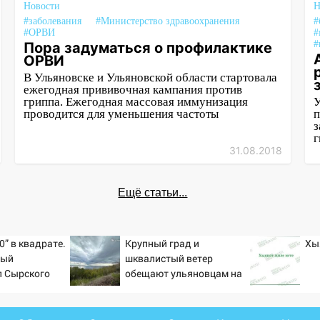
Новости
Н
#заболевания
#Министерство здравоохранения
#
#ОРВИ
#
#
Пора задуматься о профилактике
ОРВИ
В Ульяновске и Ульяновской области стартовала
ежегодная прививочная кампания против
гриппа. Ежегодная массовая иммунизация
У
проводится для уменьшения частоты
п
з
г
31.08.2018
Ещё статьи...
0” в квадрате.
Крупный град и
Хы
тый
шквалистый ветер
л Сырского
обещают ульяновцам на
выходные