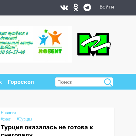
Войти
х
Гороскоп
Новости
#снег
#Турция
Турция оказалась не готова к
снегопаду