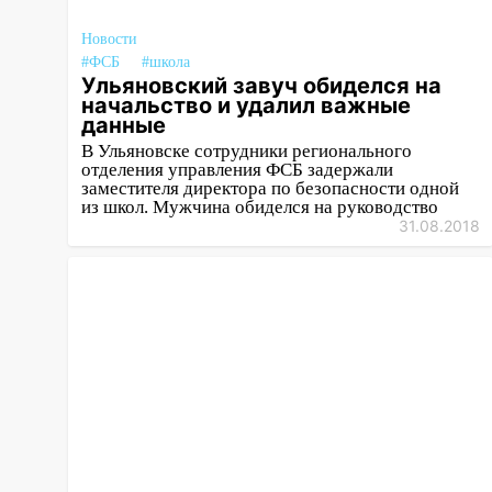
16:35
В Ульяновске установили
Новости
ещё девять бункеров для
#ФСБ
#школа
крупногабаритного мусора
Ульяновский завуч обиделся на
начальство и удалил важные
16:26
данные
В Ульяновске бесплатно
покажут матч «Волги» под
В Ульяновске сотрудники регионального
отделения управления ФСБ задержали
открытым небом
заместителя директора по безопасности одной
из школ. Мужчина обиделся на руководство
16:12
В Ульяновском
31.08.2018
госуниверситете разработают
отечественный прибор для
цифровой ПЦР
15:47
Ульяновцы могут
вернуть деньги за абонементы
закрывшегося фитнес-клуба
«Рекорд-Fitness»
15:34
После вмешательства
прокуратуры в селах
Ульяновской области привели