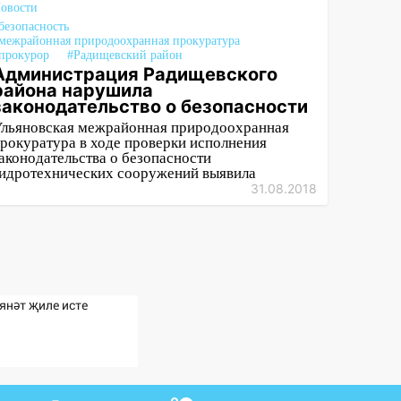
овости
безопасность
межрайонная природоохранная прокуратура
прокурор
#Радищевский район
Администрация Радищевского
района нарушила
законодательство о безопасности
льяновская межрайонная природоохранная
рокуратура в ходе проверки исполнения
аконодательства о безопасности
идротехнических сооружений выявила
31.08.2018
янәт җиле исте