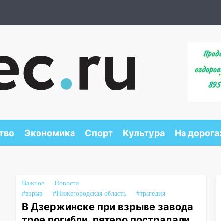
тво
Экономика
Спорт
Культура
На дорога
Важное
Новости
#взрыв
#Нижегородская область
#трагедия
В Дзержинске при взрыве завода
трое погибли, пятеро пострадали