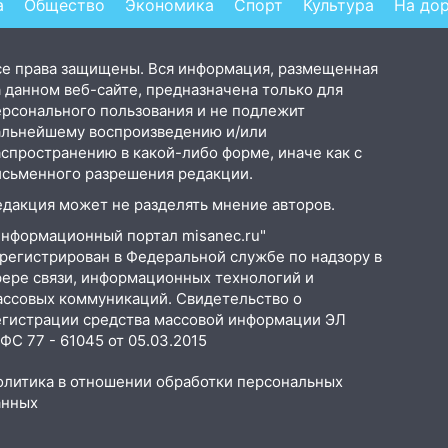
а
Общество
Экономика
Спорт
Культура
На до
се права защищены. Вся информация, размещенная
 данном веб-сайте, предназначена только для
ерсонального пользования и не подлежит
альнейшему воспроизведению и/или
аспространению в какой-либо форме, иначе как с
исьменного разрешения редакции.
едакция может не разделять мнение авторов.
Информационный портал misanec.ru"
арегистрирован в Федеральной службе по надзору в
фере связи, информационных технологий и
ассовых коммуникаций. Свидетельство о
егистрации средства массовой информации ЭЛ
С 77 - 61045 от 05.03.2015
олитика в отношении обработки персональных
анных