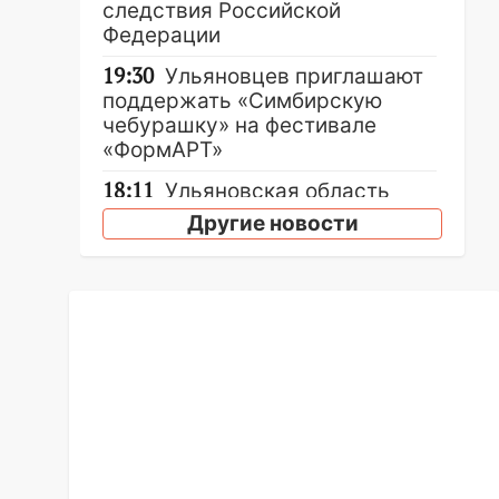
следствия Российской
Федерации
19:30
Ульяновцев приглашают
поддержать «Симбирскую
чебурашку» на фестивале
«ФормАРТ»
18:11
Ульяновская область
стала пилотным регионом
Другие новости
проекта «Культурное
долголетие»
17:16
В реанимацию
Ульяновской областной
больницы поступили шесть
новых аппаратов ИВЛ
16:51
В Чердаклинском районе
ремонтируют дороги, ставят
остановки и проводят новое
освещение