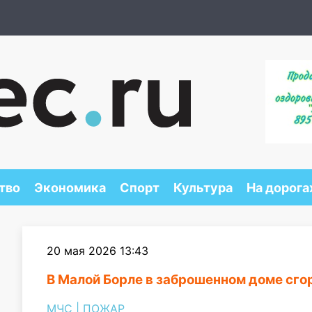
тво
Экономика
Спорт
Культура
На дорога
20 мая 2026 13:43
В Малой Борле в заброшенном доме сг
МЧС
|
ПОЖАР