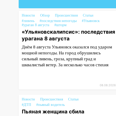
16:17
Мелекесский район
первым в Ульяновской области
намолотил более 100 тысяч
Новости
Обзор
Происшествия
Статьи
тонн зерна
#ливень
#последствия непогоды
#Ульяновск
#ураган 8 августа
#шторм
15:17
В колледжи и техникумы
«Ульяновскалипсис»: последствия
Ульяновской области подали
урагана 8 августа
более 10 тысяч заявлений
Днём 8 августа Ульяновск оказался под ударом
15:04
Фоторепортаж с улиц
мощной непогоды. На город обрушились
Ульяновска после шторма:
сильный ливень, гроза, крупный град и
поваленные деревья и
шквалистый ветер. За несколько часов стихия
затопленные улицы
14:28
Ураган вырвал остановку
на улице Деева в Заволжье
08.08.2026
14:26
Жители Ульяновска сами
пытаются расчистить ливнёвки,
Новости
Происшествия
Статьи
не дождавшись
#ДТП
#пьяный водитель
коммунальщиков
Пьяная женщина сбила