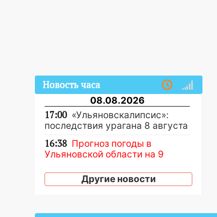
Новость часа
08.08.2026
17:00
«Ульяновскалипсис»:
последствия урагана 8 августа
16:38
Прогноз погоды в
Ульяновской области на 9
августа
Другие новости
16:34
Из-за мощной непогоды в
Ульяновске отменили
фестиваль «Наше время»