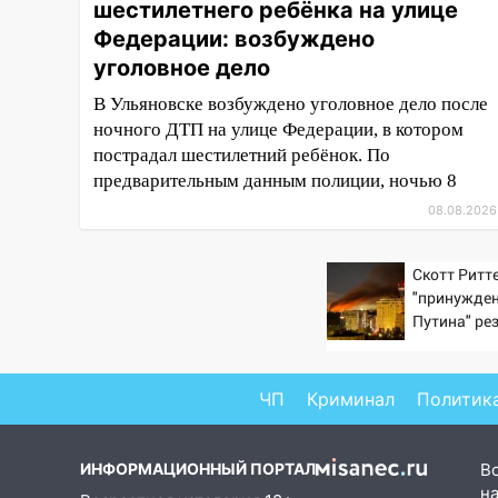
шестилетнего ребёнка на улице
14:16
Шторм продолжает
ломать город: на улице Любови
Федерации: возбуждено
Шевцовой рухнул светофор
уголовное дело
14:14
Студента из Ульяновска
В Ульяновске возбуждено уголовное дело после
обманули мошенники под
ночного ДТП на улице Федерации, в котором
видом преподавателя
пострадал шестилетний ребёнок. По
предварительным данным полиции, ночью 8
14:12
Куда жаловаться
08.08.2026
ульяновцам на упавшее дерево
или затопленную улицу после
непогоды
Скотт Ритте
"принужден
13:59
В Новом городе
Путина" ре
ураганным ветром сорвало
крах режим
опалубку со строящегося дома
13:54
В мэрии Ульяновска
ЧП
Криминал
Политик
рассказали, как устраняют
последствия мощного шторма
ИНФОРМАЦИОННЫЙ ПОРТАЛ
В
13:49
Стихия продолжает
на