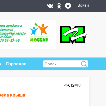
Войти
х
Гороскоп
612
0
орела крыша