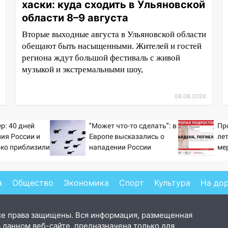
хаски: куда сходить в Ульяновской
области 8–9 августа
Вторые выходные августа в Ульяновской области
обещают быть насыщенными. Жителей и гостей
региона ждут большой фестиваль с живой
музыкой и экстремальными шоу,
08.08.2026
р: 40 дней
"Может что-то сделать": в
Пр
ия России и
Европе высказались о
ле
зко приблизили
нападении России
ме
а Зеленского
а
Общество
Экономика
Спорт
Культура
На до
се права защищены. Вся информация, размещенная
 данном веб-сайте, предназначена только для