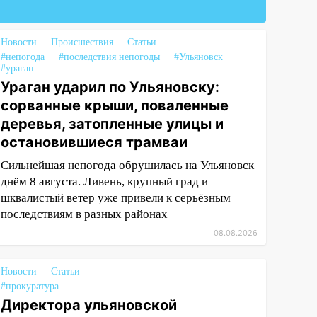
Новости
Происшествия
Статьи
#непогода
#последствия непогоды
#Ульяновск
#ураган
Ураган ударил по Ульяновску:
сорванные крыши, поваленные
деревья, затопленные улицы и
остановившиеся трамваи
Сильнейшая непогода обрушилась на Ульяновск
днём 8 августа. Ливень, крупный град и
шквалистый ветер уже привели к серьёзным
последствиям в разных районах
08.08.2026
Новости
Статьи
#прокуратура
Директора ульяновской