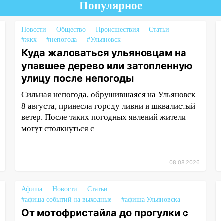
Популярное
Новости
Общество
Происшествия
Статьи
#жкх
#непогода
#Ульяновск
Куда жаловаться ульяновцам на
упавшее дерево или затопленную
улицу после непогоды
Сильная непогода, обрушившаяся на Ульяновск
8 августа, принесла городу ливни и шквалистый
ветер. После таких погодных явлений жители
могут столкнуться с
08.08.2026
Афиша
Новости
Статьи
#афиша событий на выходные
#афиша Ульяновска
От мотофристайла до прогулки с