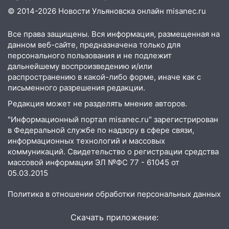
уничтожено четыре беспилотника в
© 2014-2026 Новости Ульяновска онлайн
misanec.ru
регионе
Все права защищены. Вся информация, размещенная на
10:00
В Ульяновске дотла сгорел
данном веб-сайте, предназначена только для
легковой автомобиль
персонального пользования и не подлежит
дальнейшему воспроизведению и/или
09:39
В Ульяновске будут судить десять
распространению в какой-либо форме, иначе как с
наркодилеров, снабжавших две области
письменного разрешения редакции.
09:25
Вынесли приговор дебоширам,
Редакция может не разделять мнение авторов.
избившим мужчину в трамвае
"Информационный портал misanec.ru" зарегистрирован
08:27
Ульяновская полиция получила
в Федеральной службе по надзору в сфере связи,
информационных технологий и массовых
один из шести уникальных автомобилей
коммуникаций. Свидетельство о регистрации средства
в России
массовой информации ЭЛ №ФС 77 - 61045 от
07:02
Жара отступит: какой будет
05.03.2015
погода в Ульяновске днем 5 августа
Политика в отношении обработки персональных данных
06:10
Двое мигрантов изнасиловали 13-
летнюю девочку в центре Ульяновска
Скачать приложение: