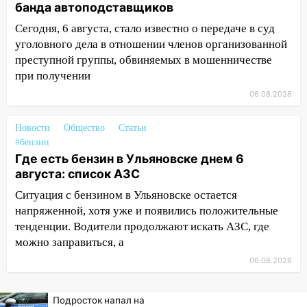
Вешкайме посиделки с судимым
банда автоподставщиков
знакомым закончились для женщины
Сегодня, 6 августа, стало известно о передаче в суд
больницей
уголовного дела в отношении членов организованной
16:06
18-летняя девушка без прав
преступной группы, обвиняемых в мошенничестве
перевернулась на мопеде и попала в
при получении
больницу
06.08.2026
15:59
Ульяновец отдал более 14
миллионов рублей за криминальное
Новости
Общество
Статьи
покровительство
#бензин
Где есть бензин в Ульяновске днем 6
15:32
На «кольце» кроссовер сбил 18-
августа: список АЗС
летнего мопедиста
Ситуация с бензином в Ульяновске остается
15:00
В Ульяновске после тройного ДТП
напряженной, хотя уже и появились положительные
госпитализировали 25-летнего байкера
тенденции. Водители продолжают искать АЗС, где
можно заправиться, а
14:32
На Ульяновскую область
надвигается жара
06.08.2026
14:08
Пешеход переходил по «зебре»:
Подросток напал на
подробности серьезной аварии на