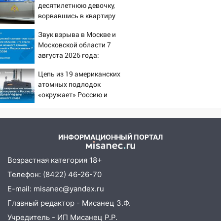
десятилетнюю девочку,
Фруктовой
ворвавшись в квартиру
13:30
В Димитровграде на улице
Звук взрыва в Москве и
Трудовой горело здание
Московской области 7
13:00
августа 2026 года:
Водитель без прав врезался в
Причины, источник,
припаркованный автомобиль
Цепь из 19 американских
откуда был громкий
12:37
атомных подлодок
Переезжал «зебру» на
хлопок
«окружает» Россию и
велосипеде и попал под колеса
Китай: это инструмент
12:18
Вспыхнул изнутри: в
первого массированного
Железнодорожном районе горела дача
удара
ИНФОРМАЦИОННЫЙ ПОРТАЛ
11:33
В Засвияжье под колёса авто
попал мужчина
Возрастная категория 18+
11:17
В Радищевском районе сгорели
Телефон: (8422) 46-26-70
хозяйственные постройки
E-mail: misanec@yandex.ru
11:00
В Канадее горел жилой дом
Главный редактор - Мисанец З.Ф.
Учредитель - ИП Мисанец Р.Р.
10:18
Губернатор Ульяновской области: