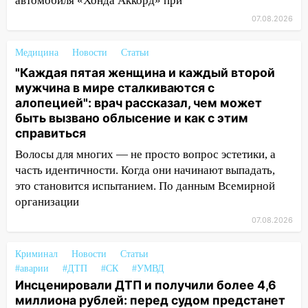
автомобиля «Хонда Аккорд» при
20:22
Мошенники обманули 92-летнюю
жительницу Ульяновской области
07.08.2026
19:14
Житель Ульяновской области
Медицина
Новости
Статьи
подвез троих незнакомцев на трассе и
"Каждая пятая женщина и каждый второй
заработал уголовное дело
мужчина в мире сталкиваются с
18:14
Прогноз погоды на 6 августа в
алопецией": врач рассказал, чем может
Ульяновской области
быть вызвано облысение и как с этим
справиться
18:00
Мотофристайл, рок и силовой
Волосы для многих — не просто вопрос эстетики, а
экстрим: в Ульяновске пройдет
часть идентичности. Когда они начинают выпадать,
большой фестиваль «Наше время»
это становится испытанием. По данным Всемирной
17:30
Где есть бензин в Ульяновске 5
организации
августа после рабочего дня: список АЗС
07.08.2026
17:05
«Обыск» по видеосвязи: в
Ульяновске задержали 19-летнюю
Криминал
Новости
Статьи
сообщницу мошенников
#аварии
#ДТП
#СК
#УМВД
Инсценировали ДТП и получили более 4,6
16:12
Едва не перерезал горло: в
миллиона рублей: перед судом предстанет