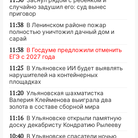
11:50
Заснул рядом с ребёнком и
случайно задушил его: суд вынес
приговор
11:38
В Ленинском районе пожар
полностью уничтожил дачный дом и
сарай
11:38
В Госдуме предложили отменить
ЕГЭ с 2027 года
11:25
В Ульяновске ИИ будет выявлять
нарушителей на контейнерных
площадках
11:20
Ульяновская шахматистка
Валерия Клейменова выиграла два
золота в составе сборной мира
11:16
В Ульяновске открыли памятную
доску декабристу Кондратию Рылееву
10:40
В Ульяновске спасатели ночью