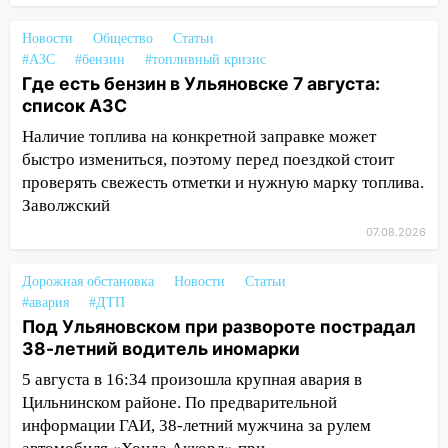
юному велосипедисту на улице
Чернышевского
Новости
Общество
Статьи
#АЗС
#бензин
#топливный кризис
08:21
В Заволжском районе украли два
Где есть бензин в Ульяновске 7 августа:
велосипеда
список АЗС
07:18
В Ульяновск идет
Наличие топлива на конкретной заправке может
тридцатиградусная жара: какая будет
быстро измениться, поэтому перед поездкой стоит
погода в четверг
проверять свежесть отметки и нужную марку топлива.
Заволжский
06:00
Четыре года борьбы: ульяновские
юристы помогли женщине засудить УК
07.08.2026
за плесень на стенах
Дорожная обстановка
Новости
Статьи
05:00
Кому 6 августа звезды сулят
#авария
#ДТП
прибыль, а кому — испытания на
Под Ульяновском при развороте пострадал
прочность
38-летний водитель иномарки
05.08.2026
5 августа в 16:34 произошла крупная авария в
22:58
Соцсети: на проспекте Тюленева
Цильнинском районе. По предварительной
ДТП с мотоциклистом
информации ГАИ, 38-летний мужчина за рулем