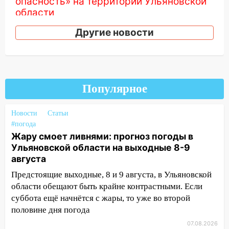
опасность» на территории Ульяновской
области
11:30
Кабмин РФ разрешил до 1 июля
Другие новости
2027 года импорт, выпуск и обращение
бензина Евро 2, Евро 3, Евро 4
11:12
Соцсети: на Рябикова автомобиль
врезался в забор
Популярное
10:27
Где есть бензин в Ульяновске
днем 6 августа: список АЗС
Новости
Статьи
#погода
10:16
Внимание! В Ульяновской области
Жару смоет ливнями: прогноз погоды в
объявлена ракетная опасность
Ульяновской области на выходные 8-9
августа
10:00
В Старомайнском районе утонул
51-летний мужчина
Предстоящие выходные, 8 и 9 августа, в Ульяновской
области обещают быть крайне контрастными. Если
09:50
В Ульяновске черный коршун
суббота ещё начнётся с жары, то уже во второй
застрял в тепловозе
половине дня погода
09:44
Ульяновские спасатели помогли
07.08.2026