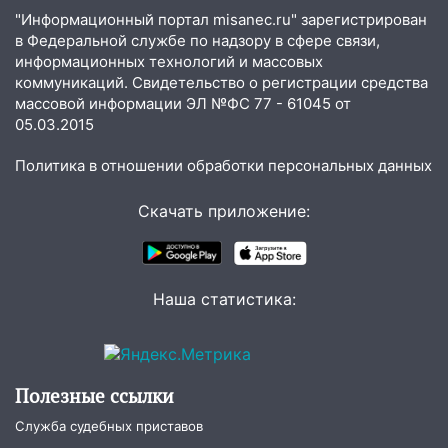
смертельная драка
"Информационный портал misanec.ru" зарегистрирован
в Федеральной службе по надзору в сфере связи,
05:00
Боль, скованность и старение
информационных технологий и массовых
дисков: как повседневные привычки
коммуникаций. Свидетельство о регистрации средства
незаметно разрушают наш позвоночник
массовой информации ЭЛ №ФС 77 - 61045 от
05.03.2015
03:00
День скрытых ловушек и
внезапных подарков судьбы: гороскоп
Политика в отношении обработки персональных данных
на 10 августа
09.08.2026
Скачать приложение:
21:58
В Ульяновске около «нового»
моста утопили автомобиль «Вольво»
20:20
Итоги 9 августа в Ульяновской
Наша статистика:
области: разгул стихии, поиски
человека на Волге и транспортный
коллапс
Полезные ссылки
19:43
Из-за ураганного ветра упали
деревья в парке «Победы»
Служба судебных приставов