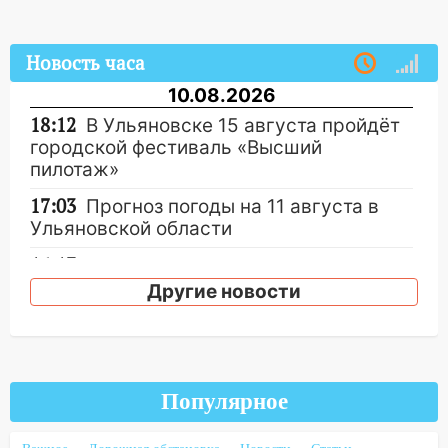
Новость часа
10.08.2026
18:12
В Ульяновске 15 августа пройдёт
городской фестиваль «Высший
пилотаж»
17:03
Прогноз погоды на 11 августа в
Ульяновской области
16:13
Неудачный маневр
дальнобойщика привел к жесткой
Другие новости
аварии с пострадавшей в
Новоспасском районе
16:13
В Ульяновске перед судом
предстанут 24 участника криминальной
Популярное
группировки