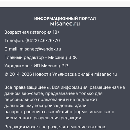
идет ко дну
09:16
Утро ульяновских водителей
началось с «глухой» пробки на старом
ИНФОРМАЦИОННЫЙ ПОРТАЛ
мосту
Возрастная категория 18+
09:10
Соцсети: на Московском шоссе в
Ульяновске произошла авария
Телефон: (8422) 46-26-70
E-mail: misanec@yandex.ru
08:02
В Ульяновске во время
диспансеризации у 26-летнего парня
Главный редактор - Мисанец З.Ф.
выявили онкологию
Учредитель - ИП Мисанец Р.Р.
07:00
Прохладная ночь и ветреный
© 2014-2026 Новости Ульяновска онлайн
misanec.ru
день: прогноз погоды в Ульяновске 10
августа
Все права защищены. Вся информация, размещенная на
данном веб-сайте, предназначена только для
06:00
Как разрушительный ураган,
персонального пользования и не подлежит
потопы и падающие деревья
дальнейшему воспроизведению и/или
парализовали Ульяновскую область: ЧП
распространению в какой-либо форме, иначе как с
за выходные
письменного разрешения редакции.
Редакция может не разделять мнение авторов.
05:50
Пять украденных лошадей и