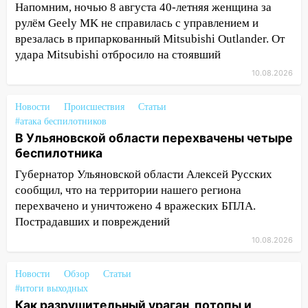
выросло до 13 человек, среди них есть
Напомним, ночью 8 августа 40-летняя женщина за
ребенок
рулём Geely MK не справилась с управлением и
врезалась в припаркованный Mitsubishi Outlander. От
12:46
Масштабные поиски на Волге: в
удара Mitsubishi отбросило на стоявший
Ульяновской области продолжают
искать пропавшего после крушения
10.08.2026
катера блогера
Новости
Происшествия
Статьи
11:53
Стало известно о состоянии
#атака беспилотников
девочки, которую зажало между
В Ульяновской области перехвачены четыре
автомобилем и перилами во время
беспилотника
«пьяного» ДТП на Федерации
Губернатор Ульяновской области Алексей Русских
11:29
Сергей Клопков назначен
сообщил, что на территории нашего региона
начальником управления
перехвачено и уничтожено 4 вражеских БПЛА.
административно-технического
Пострадавших и повреждений
контроля администрации Ульяновска
10.08.2026
11:12
В Ульяновской области в огне
погиб один человек
Новости
Обзор
Статьи
#итоги выходных
11:05
12 человек погибли и 39 получили
Как разрушительный ураган, потопы и