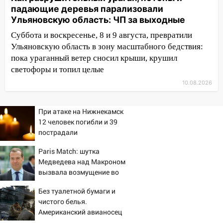
ранения после атаки беспилотников на
падающие деревья парализовали
Нижнекамск
Ульяновскую область: ЧП за выходные
10:51
В Ульяновской области
Суббота и воскресенье, 8 и 9 августа, превратили
перехвачены четыре беспилотника
Ульяновскую область в зону масштабного бедствия:
пока ураганный ветер сносил крыши, крушил
10:15
Соцсети: мотоциклист врезался в
светофоры и топил целые
«Калину» в Новом городе
10.08.2026
10:11
Во время атаки беспилотников в
Нижнекамске погибли люди: в
республике объявили траур
При атаке на Нижнекамск
12 человек погибли и 39
10:06
За выходные выпало больше
пострадали
месячной нормы осадков и упало 111
Paris Match: шутка
деревьев в Ульяновске
Медведева над Макроном
10:00
В Кузоватово ураганный ветер
вызвала возмущение во
повредил кровли районного дома
Франции
Без туалетной бумаги и
культуры и школы
чистого белья.
09:20
Момент падения дерева на
Американский авианосец
машину в Ульяновске попал на видео
«Линкольн» медленно