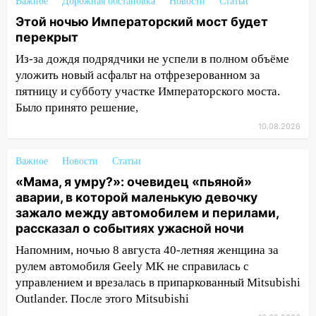
15:34
Ливень привел к жесткому ДТП: в
Важное
Дорожная обстановка
Новости
Статьи
Ульяновской области перевернулась
Этой ночью Императорский мост будет
легковушка
перекрыт
15:13
Семьям погибших и
Из-за дождя подрядчики не успели в полном объёме
пострадавшим в Нижнекамске окажут
уложить новый асфальт на отфрезерованном за
материальную помощь
пятницу и субботу участке Императорского моста.
Было принято решение,
15:05
Столкновение двух «Лад» в
10.08.2026
Димитровграде: пассажирка оказалась
в больнице
Важное
Новости
Статьи
14:23
В Вешкаймском районе
«Мама, я умру?»: очевидец «пьяной»
перевернулся самодельный байк
аварии, в которой маленькую девочку
зажало между автомобилем и перилами,
14:21
Волонтеры «ЛизаАлерт»
рассказал о событиях ужасной ночи
выложили ориентировку на пропавшего
8 августа в шторм ульяновского
Напомним, ночью 8 августа 40-летняя женщина за
блогера
рулем автомобиля Geely MK не справилась с
управлением и врезалась в припаркованный Mitsubishi
14:00
Этой ночью Императорский мост
Outlander. После этого Mitsubishi
будет перекрыт