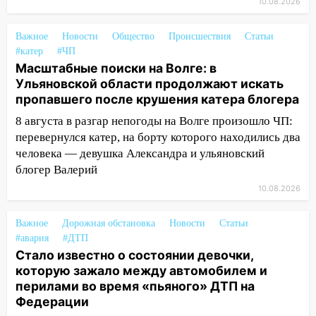
10.08.2026
13:49
Сотрудники СУ СК России по
Ульяновской области вручили ключи от
Важное
Новости
Общество
Происшествия
Статьи
квартир сиротам и детям, оставшихся
#катер
#ЧП
без попечения родителей
Масштабные поиски на Волге: в
Ульяновской области продолжают искать
13:36
«Мама, я умру?»: очевидец
пропавшего после крушения катера блогера
«пьяной» аварии, в которой маленькую
девочку зажало между автомобилем и
8 августа в разгар непогоды на Волге произошло ЧП:
перилами, рассказал о событиях
перевернулся катер, на борту которого находились два
ужасной ночи
человека — девушка Александра и ульяновский
блогер Валерий
13:05
17-летний парень находился за
рулем мотоцикла во время ДТП в Новом
10.08.2026
городе: в ГАИ прокомментировали
сегодняшнюю аварию
Важное
Дорожная обстановка
Новости
Статьи
#авария
#ДТП
12:59
Губернатор Ульяновской области
Стало известно о состоянии девочки,
выразил соболезнования в связи с
которую зажало между автомобилем и
трагедией в Нижнекамске
перилами во время «пьяного» ДТП на
Федерации
12:53
Число погибших в Нижнекамске