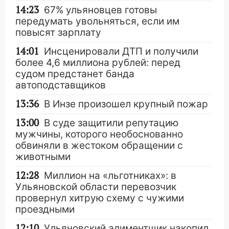
14:23
67% ульяновцев готовы
передумать увольняться, если им
повысят зарплату
14:01
Инсценировали ДТП и получили
более 4,6 миллиона рублей: перед
судом предстанет банда
автоподставщиков
13:36
В Инзе произошел крупный пожар
13:00
В суде защитили репутацию
мужчины, которого необоснованно
обвиняли в жестоком обращении с
животными
12:28
Миллион на «льготниках»: в
Ульяновской области перевозчик
провернул хитрую схему с чужими
проездными
12:10
Ульяновский алиментщик накопил