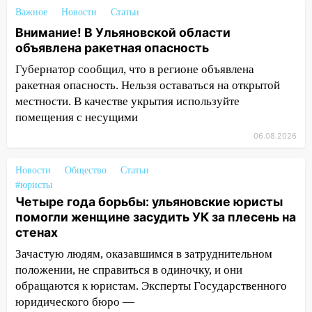
надвигается жара
Важное
Новости
Статьи
Внимание! В Ульяновской области
14:08
Пешеход переходил по «зебре»:
объявлена ракетная опасность
подробности серьезной аварии на
Фруктовой
Губернатор сообщил, что в регионе объявлена
ракетная опасность. Нельзя оставаться на открытой
13:30
В Димитровграде на улице
местности. В качестве укрытия используйте
Трудовой горело здание
помещения с несущими
13:00
Водитель без прав врезался в
06.08.2026
припаркованный автомобиль
Новости
12:37
Общество
Статьи
Переезжал «зебру» на
#юристы
велосипеде и попал под колеса
Четыре года борьбы: ульяновские юристы
12:18
Вспыхнул изнутри: в
помогли женщине засудить УК за плесень на
Железнодорожном районе горела дача
стенах
Зачастую людям, оказавшимся в затруднительном
11:33
В Засвияжье под колёса авто
положении, не справиться в одиночку, и они
попал мужчина
обращаются к юристам. Эксперты Государственного
11:17
В Радищевском районе сгорели
юридического бюро —