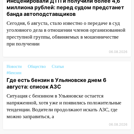
Инсценировали ДТП и получили более 4,6
сообщницу мошенников
миллиона рублей: перед судом предстанет
банда автоподставщиков
16:12
Едва не перерезал горло: в
Вешкайме посиделки с судимым
Сегодня, 6 августа, стало известно о передаче в суд
знакомым закончились для женщины
уголовного дела в отношении членов организованной
больницей
преступной группы, обвиняемых в мошенничестве
при получении
16:06
18-летняя девушка без прав
06.08.2026
перевернулась на мопеде и попала в
больницу
Новости
Общество
Статьи
15:59
Ульяновец отдал более 14
#бензин
миллионов рублей за криминальное
Где есть бензин в Ульяновске днем 6
покровительство
августа: список АЗС
15:32
На «кольце» кроссовер сбил 18-
Ситуация с бензином в Ульяновске остается
летнего мопедиста
напряженной, хотя уже и появились положительные
тенденции. Водители продолжают искать АЗС, где
15:00
В Ульяновске после тройного ДТП
можно заправиться, а
госпитализировали 25-летнего байкера
06.08.2026
14:32
На Ульяновскую область