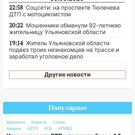
22:58
Соцсети: на проспекте Тюленева
ДТП с мотоциклистом
20:22
Мошенники обманули 92-летнюю
жительницу Ульяновской области
19:14
Житель Ульяновской области
подвез троих незнакомцев на трассе и
заработал уголовное дело
18:14
Прогноз погоды на 6 августа в
Ульяновской области
Другие новости
18:00
Мотофристайл, рок и силовой
экстрим: в Ульяновске пройдет
большой фестиваль «Наше время»
Популярное
17:30
Где есть бензин в Ульяновске 5
августа после рабочего дня: список АЗС
Криминал
Новости
Статьи
17:05
«Обыск» по видеосвязи: в
#аварии
#ДТП
#СК
#УМВД
Ульяновске задержали 19-летнюю