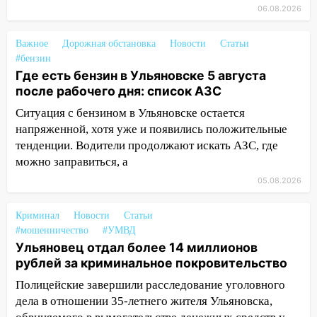
хозяйственные постройки
06.08.2026
11:00
В Канадее горел жилой дом
Важное
Дорожная обстановка
Новости
Статьи
10:18
Губернатор Ульяновской области:
#бензин
уничтожено четыре беспилотника в
Где есть бензин в Ульяновске 5 августа
регионе
после рабочего дня: список АЗС
10:00
В Ульяновске дотла сгорел
Ситуация с бензином в Ульяновске остается
легковой автомобиль
напряженной, хотя уже и появились положительные
тенденции. Водители продолжают искать АЗС, где
09:39
В Ульяновске будут судить десять
можно заправиться, а
наркодилеров, снабжавших две области
05.08.2026
09:25
Вынесли приговор дебоширам,
избившим мужчину в трамвае
Криминал
Новости
Статьи
#мошенничество
#УМВД
08:27
Ульяновская полиция получила
Ульяновец отдал более 14 миллионов
один из шести уникальных автомобилей
рублей за криминальное покровительство
в России
Полицейские завершили расследование уголовного
07:02
Жара отступит: какой будет
дела в отношении 35-летнего жителя Ульяновска,
погода в Ульяновске днем 5 августа