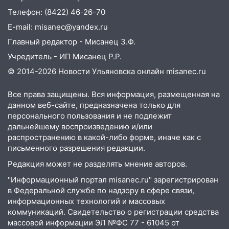
низкие цены на подсолнечное масло
Телефон: (8422) 46-26-70
E-mail: misanec@yandex.ru
19:33
Коровы-рекордсменки: в
Ульяновской области выросли надои
Главный редактор - Мисанец З.Ф.
молока
Учредитель - ИП Мисанец Р.Р.
18:20
В Ульяновской области до конца
© 2014-2026 Новости Ульяновска онлайн
misanec.ru
года благоустроят 20 родников
Все права защищены. Вся информация, размещенная на
17:27
В Ульяновской области 114 детей-
данном веб-сайте, предназначена только для
сирот получили жильё с начала года
персонального пользования и не подлежит
дальнейшему воспроизведению и/или
16:43
Дорожный сезон перевалил за
распространению в какой-либо форме, иначе как с
экватор: в Ульяновской области
письменного разрешения редакции.
обновили половину региональных трасс
Редакция может не разделять мнение авторов.
16:31
В Ульяновской области
"Информационный портал misanec.ru" зарегистрирован
капитально отремонтируют 101
в Федеральной службе по надзору в сфере связи,
многоквартирный дом
информационных технологий и массовых
коммуникаций. Свидетельство о регистрации средства
16:30
Прогноз погоды в Ульяновской
массовой информации ЭЛ №ФС 77 - 61045 от
области на 5 августа