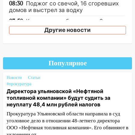
08:30
Поджог со свечой, 16 сгоревших
домов и выстрел за водку
07:50
Какая погоды будет днем 8
августа
Другие новости
06:45
Императорский мост в
Ульяновске останется закрытым до
утра 10 августа
Популярное
05:18
Судьба готовит сюрприз: гороскоп
на 8 августа — кому повезет с
деньгами, а кого ждет неожиданная
Новости
Статьи
встреча
#прокуратура
Директора ульяновской «Нефтяной
04:47
В Ульяновской области объявили
топливной компании» будут судить за
ракетную опасность: звучат сирены
неуплату 48,4 млн рублей налогов
07.08.2026
Прокуратура Ульяновской области направила в суд
20:40
Ульяновские аграрии смогут
уголовное дело в отношении 48-летнего директора
купить тракторы с отсрочкой платежа
ООО «Нефтяная топливная компания». Его обвиняют в
до декабря
уклонении от