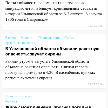
Портал misanec.ru вспоминает преступления
16:35
В Ульяновске установили ещё
минувших лет и публикует криминальные сводки из
девять бункеров для крупногабаритного
истории Ульяновской области за 6-7 августа. 6 августа
мусора
1866 года в Сызранском
16:26
В Ульяновске бесплатно покажут
08.08.2026
матч «Волги» под открытым небом
Важное
Новости
Происшествия
Статьи
16:12
В Ульяновском госуниверситете
#ракетная опасность
разработают отечественный прибор для
В Ульяновской области объявили ракетную
цифровой ПЦР
опасность: звучат сирены
15:47
Ульяновцы могут вернуть деньги
Ранним утром 8 августа в Ульяновской области
за абонементы закрывшегося фитнес-
объявлена ракетная опасность. Сигнал тревоги
клуба «Рекорд-Fitness»
прозвучал примерно в 4:30. В населённых пунктах
региона включены сирены
15:34
После вмешательства
прокуратуры в селах Ульяновской
08.08.2026
области привели в порядок детские
площадки
Новости
Статьи
#погода
15:27
Прокуратура проверяет
Жару смоет ливнями: прогноз погоды в