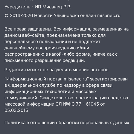
11:50
Заснул рядом с ребёнком и
Учредитель - ИП Мисанец Р.Р.
случайно задушил его: суд вынес
© 2014-2026 Новости Ульяновска онлайн
misanec.ru
приговор
Все права защищены. Вся информация, размещенная на
11:38
В Ленинском районе пожар
данном веб-сайте, предназначена только для
полностью уничтожил дачный дом и
персонального пользования и не подлежит
сарай
дальнейшему воспроизведению и/или
11:38
В Госдуме предложили отменить
распространению в какой-либо форме, иначе как с
письменного разрешения редакции.
ЕГЭ с 2027 года
Редакция может не разделять мнение авторов.
11:25
В Ульяновске ИИ будет выявлять
нарушителей на контейнерных
"Информационный портал misanec.ru" зарегистрирован
площадках
в Федеральной службе по надзору в сфере связи,
информационных технологий и массовых
11:20
Ульяновская шахматистка
коммуникаций. Свидетельство о регистрации средства
Валерия Клейменова выиграла два
массовой информации ЭЛ №ФС 77 - 61045 от
золота в составе сборной мира
05.03.2015
11:16
В Ульяновске открыли памятную
Политика в отношении обработки персональных данных
доску декабристу Кондратию Рылееву