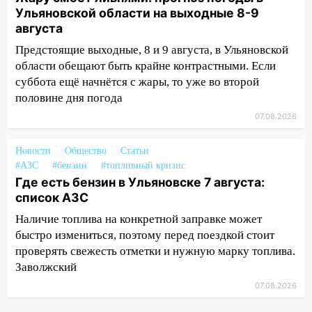
капремонт школы в селе Кивать
Ульяновской области на выходные 8-9
августа
15:08
В Кузоватово после прокурорской
проверки обновили разметку на
Предстоящие выходные, 8 и 9 августа, в Ульяновской
пешеходных переходах
области обещают быть крайне контрастными. Если
суббота ещё начнётся с жары, то уже во второй
14:40
На проспекте Гая в Ульяновске
половине дня погода
запретили остановку автомобилей на
50-метровом участке
07.08.2026
14:22
В Новом городе 8 августа пройдет
Новости
Общество
Статьи
большой фестиваль «Наше время» с
#АЗС
#бензин
#топливный кризис
мотофристайлом и концертом
Где есть бензин в Ульяновске 7 августа:
«Мураками»
список АЗС
14:04
Жару смоет ливнями: прогноз
Наличие топлива на конкретной заправке может
погоды в Ульяновской области на
быстро измениться, поэтому перед поездкой стоит
выходные 8-9 августа
проверять свежесть отметки и нужную марку топлива.
Заволжский
13:30
В Ульяновске транспортные
полицейские проведут акцию «Час
07.08.2026
пассажира»