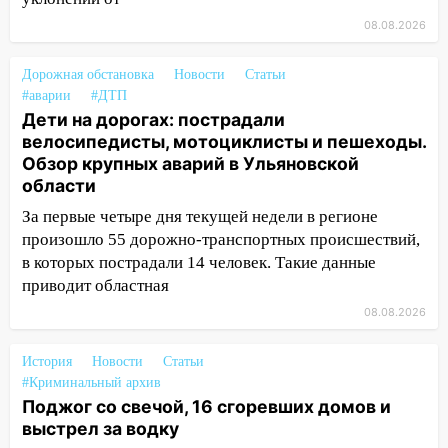
19:34
В следственном управлении
08.08.2026
состоялось торжественное
мероприятие, приуроченное к
Дорожная обстановка
Новости
Статьи
празднованию Дня сотрудника органов
#аварии
#ДТП
следствия Российской Федерации
Дети на дорогах: пострадали
велосипедисты, мотоциклисты и пешеходы.
19:30
Ульяновцев приглашают
Обзор крупных аварий в Ульяновской
поддержать «Симбирскую чебурашку»
области
на фестивале «ФормАРТ»
За первые четыре дня текущей недели в регионе
18:11
Ульяновская область стала
произошло 55 дорожно-транспортных происшествий,
пилотным регионом проекта
в которых пострадали 14 человек. Такие данные
«Культурное долголетие»
приводит областная
17:16
В реанимацию Ульяновской
08.08.2026
областной больницы поступили шесть
новых аппаратов ИВЛ
История
Новости
Статьи
#Криминальный архив
16:51
В Чердаклинском районе
Поджог со свечой, 16 сгоревших домов и
ремонтируют дороги, ставят остановки
выстрел за водку
и проводят новое освещение