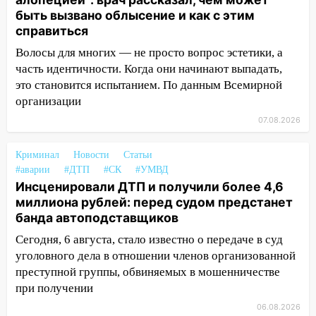
11:20
Ульяновская шахматистка
быть вызвано облысение и как с этим
Валерия Клейменова выиграла два
справиться
золота в составе сборной мира
Волосы для многих — не просто вопрос эстетики, а
11:16
В Ульяновске открыли памятную
часть идентичности. Когда они начинают выпадать,
доску декабристу Кондратию Рылееву
это становится испытанием. По данным Всемирной
10:40
В Ульяновске спасатели ночью
организации
нашли потерявшегося в заброшенных
07.08.2026
садах 79-летнего мужчину
Криминал
10:26
Новости
Статьи
На нескольких улицах Ульяновска
#аварии
#ДТП
#СК
#УМВД
временно отключили холодную воду
Инсценировали ДТП и получили более 4,6
10:14
В Ульяновске двоих участников
миллиона рублей: перед судом предстанет
коррупционной схемы при ЦГКБ
банда автоподставщиков
отправили в колонию на 7 и 8 лет
Сегодня, 6 августа, стало известно о передаче в суд
09:52
уголовного дела в отношении членов организованной
Ночью беспилотники сбили над
соседними Татарстаном и Саратовской
преступной группы, обвиняемых в мошенничестве
областью
при получении
06.08.2026
09:41
Диана Шурыгина уверовала в