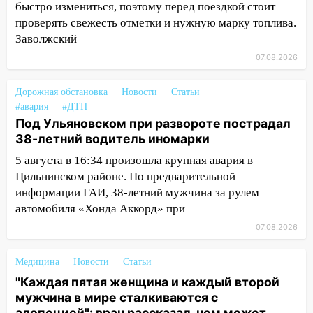
12:20
В Чердаклинском районе
быстро измениться, поэтому перед поездкой стоит
столкнулись «Лада» и Chevrolet:
проверять свежесть отметки и нужную марку топлива.
пострадал 14-летний подросток
Заволжский
07.08.2026
12:00
Где есть бензин в Ульяновске 7
августа: список АЗС
Дорожная обстановка
Новости
Статьи
11:50
Заснул рядом с ребёнком и
#авария
#ДТП
случайно задушил его: суд вынес
Под Ульяновском при развороте пострадал
приговор
38-летний водитель иномарки
11:38
В Ленинском районе пожар
5 августа в 16:34 произошла крупная авария в
полностью уничтожил дачный дом и
Цильнинском районе. По предварительной
сарай
информации ГАИ, 38-летний мужчина за рулем
автомобиля «Хонда Аккорд» при
11:38
В Госдуме предложили отменить
07.08.2026
ЕГЭ с 2027 года
11:25
В Ульяновске ИИ будет выявлять
Медицина
Новости
Статьи
нарушителей на контейнерных
"Каждая пятая женщина и каждый второй
площадках
мужчина в мире сталкиваются с
алопецией": врач рассказал, чем может