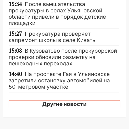
15:34
После вмешательства
прокуратуры в селах Ульяновской
области привели в порядок детские
площадки
15:27
Прокуратура проверяет
капремонт школы в селе Кивать
15:08
В Кузоватово после прокурорской
проверки обновили разметку на
пешеходных переходах
14:40
На проспекте Гая в Ульяновске
запретили остановку автомобилей на
50-метровом участке
14:22
В Новом городе 8 августа пройдет
большой фестиваль «Наше время» с
Другие новости
мотофристайлом и концертом
«Мураками»
14:04
Жару смоет ливнями: прогноз