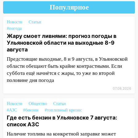
погоды в Ульяновской области на
Популярное
выходные 8-9 августа
13:30
В Ульяновске транспортные
Новости
Статьи
#погода
полицейские проведут акцию «Час
Жару смоет ливнями: прогноз погоды в
пассажира»
Ульяновской области на выходные 8-9
13:20
В Ульяновске за один день
августа
обокрали женщину на пляже и
Предстоящие выходные, 8 и 9 августа, в Ульяновской
подростка в сквере
области обещают быть крайне контрастными. Если
13:01
В Димитровграде мужчина
суббота ещё начнётся с жары, то уже во второй
выбросил из машины страйкбольную
половине дня погода
гранату: его задержали
07.08.2026
12:34
На Ульяновскую область
надвигается сильнейшая непогода: град
Новости
Общество
Статьи
#АЗС
и шквал до 27 м/с
#бензин
#топливный кризис
Где есть бензин в Ульяновске 7 августа:
12:31
Ульяновец хотел купить иномарку
список АЗС
из Европы и потерял 760 тысяч рублей
Наличие топлива на конкретной заправке может