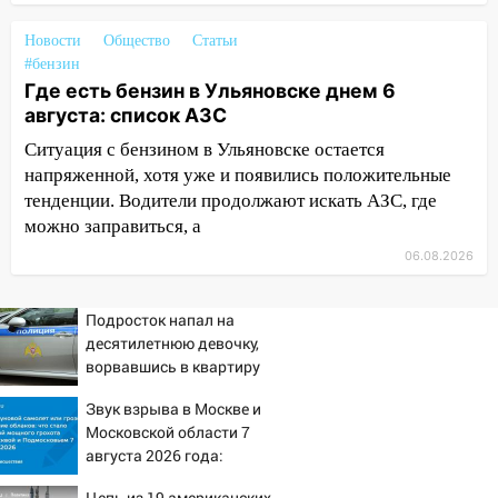
Бога в СИЗО
Новости
Общество
Статьи
09:35
В Ульяновске директора фирмы
#бензин
будут судить за неуплату налогов на 48
Где есть бензин в Ульяновске днем 6
млн рублей
августа: список АЗС
Ситуация с бензином в Ульяновске остается
08:22
Подросток на питбайке сбил
напряженной, хотя уже и появились положительные
велосипедистку: пострадали двое
тенденции. Водители продолжают искать АЗС, где
07:20
Жара возвращается: ожидается
можно заправиться, а
знойный и сухой четверг
06.08.2026
06:00
Под Ульяновском при развороте
пострадал 38-летний водитель
Подросток напал на
иномарки
десятилетнюю девочку,
ворвавшись в квартиру
05:00
«Каждая пятая женщина и каждый
второй мужчина в мире сталкиваются с
Звук взрыва в Москве и
алопецией»: врач рассказал, чем может
Московской области 7
быть вызвано облысение и как с этим
августа 2026 года:
справиться
Причины, источник,
Цепь из 19 американских