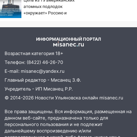
откуда был громкий
03:30
Гороскоп на 7 августа: пятница
атомных подлодок
хлопок
принесет прилив творческой энергии и
«окружает» Россию и
отличные шансы исправить старые
Китай: это инструмент
ошибки
первого массированного
удара
06.08.2026
ИНФОРМАЦИОННЫЙ ПОРТАЛ
23:20
Прогноз погоды на 7 августа в
Ульяновской области
Возрастная категория 18+
20:04
Ульяновцев приглашают на забег,
Телефон: (8422) 46-26-70
посвящённый Дню воздушного флота
E-mail: misanec@yandex.ru
России
Главный редактор - Мисанец З.Ф.
19:12
В Ульяновской области
Учредитель - ИП Мисанец Р.Р.
руководителя частной компании
© 2014-2026 Новости Ульяновска онлайн
misanec.ru
наказали за сокрытие прошлого своего
сотрудник
Все права защищены. Вся информация, размещенная на
18:02
В Ульяновск едут звезды
данном веб-сайте, предназначена только для
баскетбола!
персонального пользования и не подлежит
дальнейшему воспроизведению и/или
17:08
Ульяновский областной суд