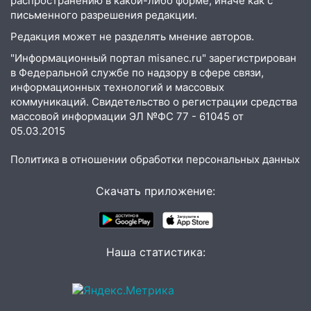
распространению в какой-либо форме, иначе как с
оставил в силе приговор руководству
письменного разрешения редакции.
«УльяновскФармации» за махинации на
Редакция может не разделять мнение авторов.
3,2 млн рублей
"Информационный портал misanec.ru" зарегистрирован
16:09
Ветераны легкой атлетики из
в Федеральной службе по надзору в сфере связи,
Ульяновска успешно выступили на
информационных технологий и массовых
Чемпионате России
коммуникаций. Свидетельство о регистрации средства
массовой информации ЭЛ №ФС 77 - 61045 от
16:02
В Ульяновской области убрали
05.03.2015
более 28% площадей зерновых и
зернобобовых культур
Политика в отношении обработки персональных данных
15:51
Бросила кирпич в жену брата: в
Скачать приложение:
Ульяновской области завели дело на
агрессивную женщину
15:47
На улице Радищева сбили
курьера: крупная авария в Ульяновске
Наша статистика:
15:15
Проводил до квартиры и ограбил:
новый кавалер женщины оказался
рецидивистом